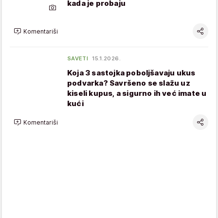
kada je probaju
Komentariši
SAVETI
15.1.2026.
Koja 3 sastojka poboljšavaju ukus
podvarka? Savršeno se slažu uz
kiseli kupus, a sigurno ih već imate u
kući
Komentariši