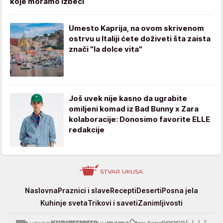
koje moramo izbeći
Umesto Kaprija, na ovom skrivenom
ostrvu u Italiji ćete doživeti šta zaista
znači "la dolce vita"
Još uvek nije kasno da ugrabite
omiljeni komad iz Bad Bunny x Zara
kolaboracije: Donosimo favorite ELLE
redakcije
Stvar
Naslovna
Praznici i slave
Recepti
Deserti
Posna jela
ukusa
Kuhinje sveta
Trikovi i saveti
Zanimljivosti