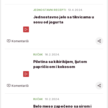
JEDNOSTAVNI RECEPTI
13.4.2024.
Jednostavno jelo sa tikvicama u
sosu od jogurta
Komentariši
RUČAK
16.2.2024.
Piletina sa kikirikijem, ljutom
papričicom i kokosom
Komentariši
RUČAK
10.2.2024.
Belo meso zapečeno sa sirom i