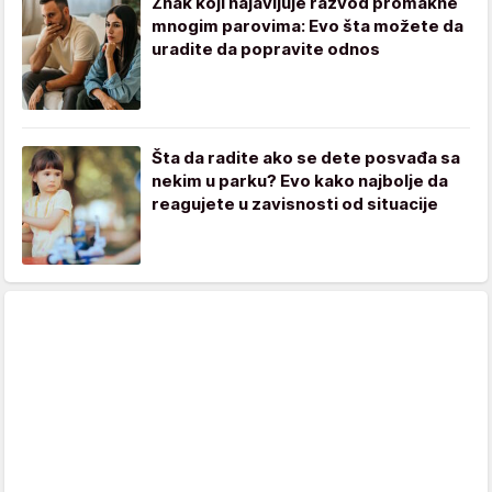
Znak koji najavljuje razvod promakne
mnogim parovima: Evo šta možete da
uradite da popravite odnos
Šta da radite ako se dete posvađa sa
nekim u parku? Evo kako najbolje da
reagujete u zavisnosti od situacije