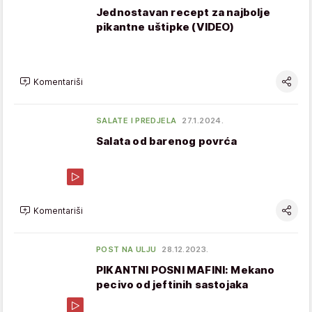
Jednostavan recept za najbolje
pikantne uštipke (VIDEO)
Komentariši
SALATE I PREDJELA
27.1.2024.
Salata od barenog povrća
Komentariši
POST NA ULJU
28.12.2023.
PIKANTNI POSNI MAFINI: Mekano
pecivo od jeftinih sastojaka