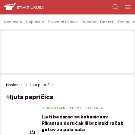
Naslovna
Najnovije
Praznici i slave
Recepti
Deserti
Posna je
Naslovna
ljuta papričica
#
ljuta papričica
JEDNOSTAVNI RECEPTI
19.6.2026.
Ljuti bećarac sa kobasicom:
Pikantan doručak ili brzinski ručak
gotov za pola sata