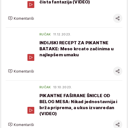
čista fantazija (VIDEO)
Komentariši
RUČAK
11.12.2023.
INDIJSKI RECEPT ZA PIKANTNE
BATAKE: Meso krcato začinima u
najlepšem umaku
Komentariši
RUČAK
13.10.2023.
PIKANTNE FAŠIRANE ŠNICLE OD
BELOG MESA: Nikad jednostavnija i
brža priprema, a ukus izvanredan
(VIDEO)
Komentariši