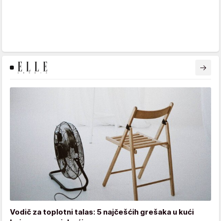
Vodič za toplotni talas: 5 najčešćih grešaka u kući