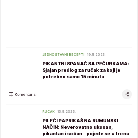
JEDNOSTAVNI RECEPTI
19.5.2023.
PIKANTNI SPANAĆ SA PEČURKAMA:
Sjajan predlog za ručak za koji je
potrebno samo 15 minuta
Komentariši
RUČAK
13.5.2023.
PILEĆI PAPRIKAŠ NA RUMUNSKI
NAČIN: Neverovatno ukusan,
pikantan i sočan - pojede se u trenu