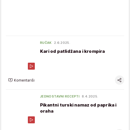
RUČAK
2.6.2025.
Kari od patlidžana i krompira
Komentariši
JEDNOSTAVNI RECEPTI
8.4.2025.
Pikantni turski namaz od paprika i
oraha