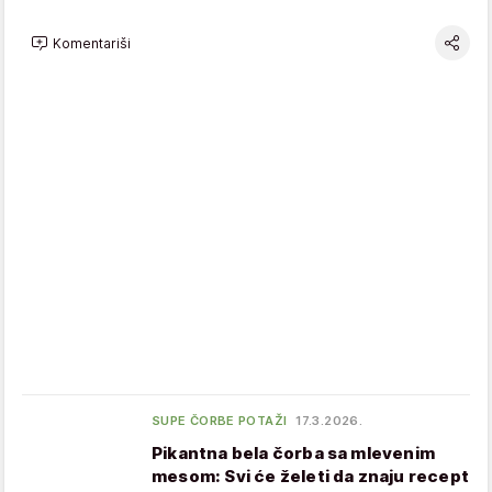
Komentariši
SUPE ČORBE POTAŽI
17.3.2026.
Pikantna bela čorba sa mlevenim
mesom: Svi će želeti da znaju recept