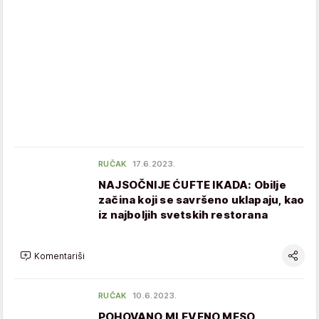
RUČAK
17.6.2023.
NAJSOČNIJE ĆUFTE IKADA: Obilje
začina koji se savršeno uklapaju, kao
iz najboljih svetskih restorana
Komentariši
RUČAK
10.6.2023.
POHOVANO MLEVENO MESO