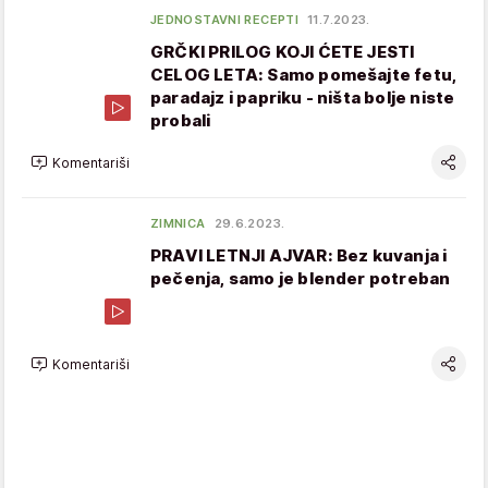
JEDNOSTAVNI RECEPTI
11.7.2023.
GRČKI PRILOG KOJI ĆETE JESTI
CELOG LETA: Samo pomešajte fetu,
paradajz i papriku - ništa bolje niste
probali
Komentariši
ZIMNICA
29.6.2023.
PRAVI LETNJI AJVAR: Bez kuvanja i
pečenja, samo je blender potreban
Komentariši