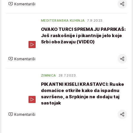
Komentariši
MEDITERANSKA KUHINJA
7.9.2023.
OVAKO TURCI SPREMAJU PAPRIKAŠ:
Još raskošnije i pikantnije jelo koje
Srbi obožavaju (VIDEO)
Komentariši
ZIMNICA
28.7.2023.
PIKANTNI KISELI KRASTAVCI: Ruske
domaćice otkrile kako da ispadnu
savršeno, a Srpkinje ne dodaju taj
sastojak
Komentariši