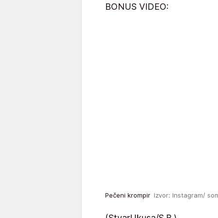
BONUS VIDEO:
Pečeni krompir
Izvor: Instagram/ so
(StvarUkusa/S.B.)