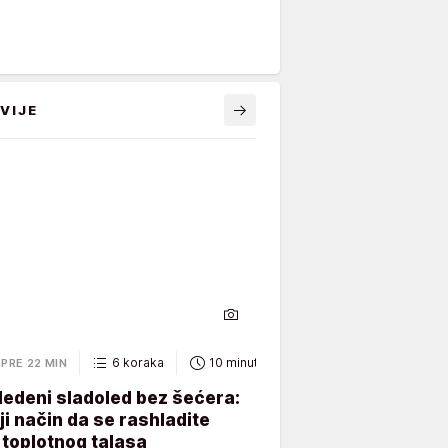
VIJE
6 koraka
10 minuta
PRE 22 MIN
ledeni sladoled bez šećera:
ji način da se rashladite
toplotnog talasa