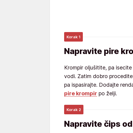
Korak 1
Napravite pire kr
Krompir oljušitite, pa isecit
vodi. Zatim dobro procedite 
pa ispasirajte. Dodajte renda
pire krompir
po želji.
Korak 2
Napravite čips o