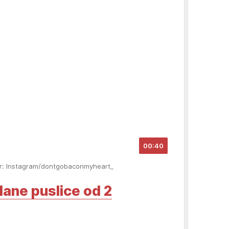
00:40
or: Instagram/dontgobaconmyheart_
lane puslice od 2