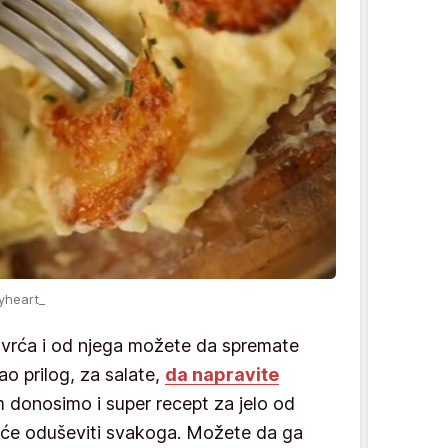
yheart_
povrća i od njega možete da spremate
 kao prilog, za salate,
da napravite
m donosimo i super recept za jelo od
i će oduševiti svakoga. Možete da ga