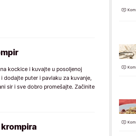
Kome
ompir
Kome
e na kockice i kuvajte u posoljenoj
i dodajte puter i pavlaku za kuvanje,
ni sir i sve dobro promešajte. Začinite
Kome
d krompira