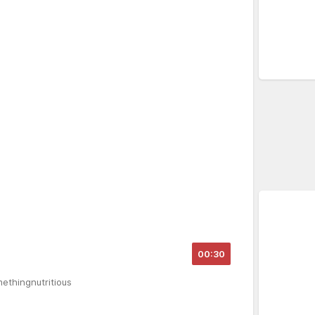
00:30
methingnutritious