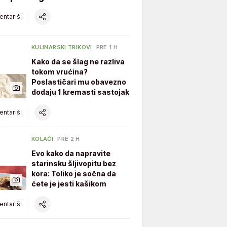
ntariši
KULINARSKI TRIKOVI
PRE 1 H
Kako da se šlag ne razliva
tokom vrućina?
Poslastičari mu obavezno
dodaju 1 kremasti sastojak
ntariši
KOLAČI
PRE 2 H
Evo kako da napravite
starinsku šljivopitu bez
kora: Toliko je sočna da
ćete je jesti kašikom
ntariši