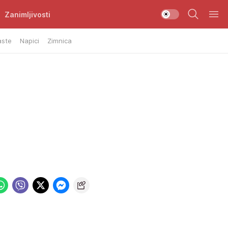
Zanimljivosti
aste
Napici
Zimnica