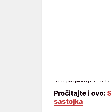
Jelo od pire i pečenog krompira
Izv
Pročitajte i ovo:
S
sastojka