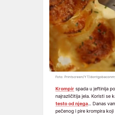
Foto: Printscreen/YT/dontgobaconm
Krompir
spada u jeftinija 
najrazličitija jela. Koristi se
testo od njega
... Danas va
pečenog i pire krompira koj