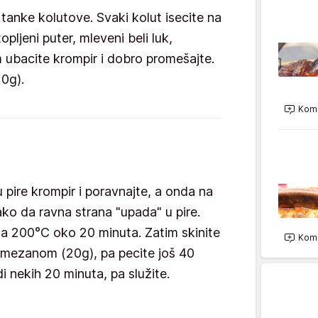
a tanke kolutove. Svaki kolut isecite na
pljeni puter, mleveni beli luk,
im ubacite krompir i dobro promešajte.
20g).
Kome
 pire krompir i poravnajte, a onda na
ako da ravna strana "upada" u pire.
e na 200°C oko 20 minuta. Zatim skinite
Kome
parmezanom (20g), pa pecite još 40
i nekih 20 minuta, pa služite.