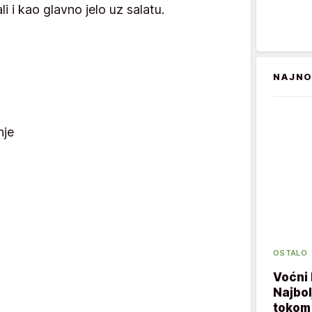
li i kao glavno jelo uz salatu.
NAJNO
nje
OSTALO
Voćni 
Najbol
tokom 