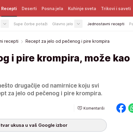
Recepti
Deserti
Posna jela
Kuhinje sveta
Trikovi i saveti
Supe čorbe potaži
Glavno jelo
Jednostavni recepti
P
i recepti
Recept za jelo od pečenog i pire krompira
g i pire krompira, može kao
nešto drugačije od namirnice koju svi
pt za jelo od pečenog i pire krompira.
Komentariši
tvar ukusa u vaš Google izbor