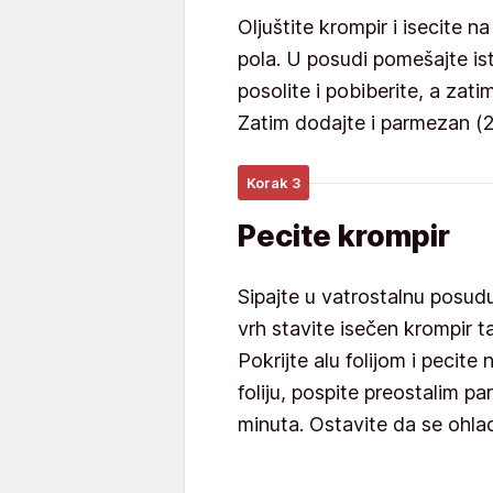
Oljuštite krompir i isecite n
pola. U posudi pomešajte isto
posolite i pobiberite, a zat
Zatim dodajte i parmezan (
Korak 3
Pecite krompir
Sipajte u vatrostalnu posudu
vrh stavite isečen krompir t
Pokrijte alu folijom i pecit
foliju, pospite preostalim 
minuta. Ostavite da se ohlad