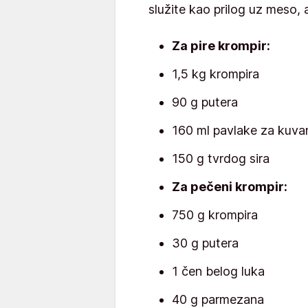
služite kao prilog uz meso, a
Za pire krompir:
1,5 kg krompira
90 g putera
160 ml pavlake za kuva
150 g tvrdog sira
Za pečeni krompir:
750 g krompira
30 g putera
1 čen belog luka
40 g parmezana