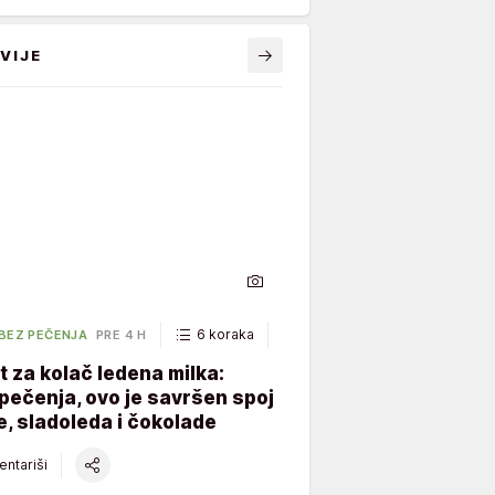
VIJE
6 koraka
40 minuta
 BEZ PEČENJA
PRE 4 H
 za kolač ledena milka:
ečenja, ovo je savršen spoj
, sladoleda i čokolade
ntariši