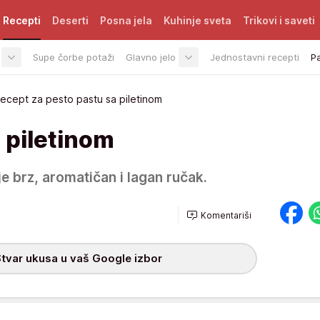
Recepti
Deserti
Posna jela
Kuhinje sveta
Trikovi i saveti
Supe čorbe potaži
Glavno jelo
Jednostavni recepti
P
ecept za pesto pastu sa piletinom
 piletinom
je brz, aromatičan i lagan ručak.
Komentariši
tvar ukusa u vaš Google izbor