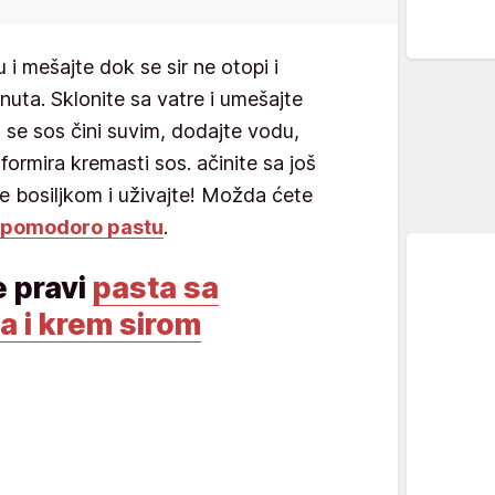
 i mešajte dok se sir ne otopi i
inuta. Sklonite sa vatre i umešajte
 se sos čini suvim, dodajte vodu,
formira kremasti sos. ačinite sa još
te bosiljkom i uživajte! Možda ćete
 pomodoro pastu
.
e pravi
pasta sa
a i krem sirom