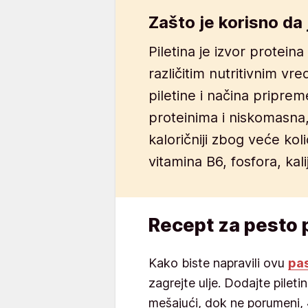
Zašto je korisno da 
Piletina je izvor proteina
različitim nutritivnim vr
piletine i načina pripre
proteinima i niskomasna,
kaloričniji zbog veće koli
vitamina B6, fosfora, kali
Recept za pesto p
Kako biste napravili ovu
pa
zagrejte ulje. Dodajte pileti
mešajući, dok ne porumeni, 