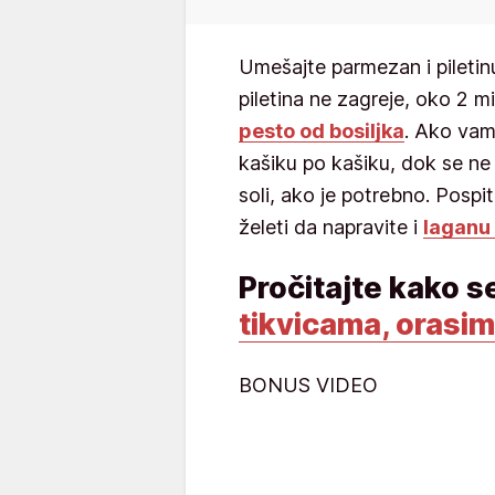
Umešajte parmezan i piletinu
piletina ne zagreje, oko 2 m
pesto od bosiljka
. Ako vam
kašiku po kašiku, dok se ne 
soli, ako je potrebno. Pospi
želeti da napravite i
laganu
Pročitajte kako s
tikvicama, orasim
BONUS VIDEO