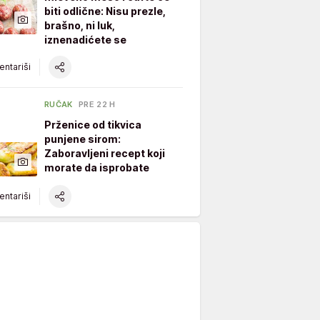
biti odlične: Nisu prezle,
brašno, ni luk,
iznenadićete se
ntariši
RUČAK
PRE 22 H
Prženice od tikvica
punjene sirom:
Zaboravljeni recept koji
morate da isprobate
ntariši