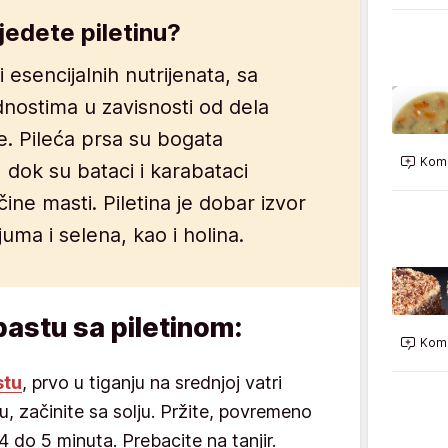
jedete piletinu?
 i esencijalnih nutrijenata, sa
ednostima u zavisnosti od dela
me. Pileća prsa su bogata
Kome
 dok su bataci i karabataci
čine masti. Piletina je dobar izvor
juma i selena, kao i holina.
astu sa piletinom:
Kome
stu
, prvo u tiganju na srednjoj vatri
nu, začinite sa solju. Pržite, povremeno
4 do 5 minuta. Prebacite na tanjir.