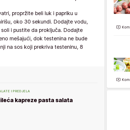
tri, propržite beli luk i papriku u
mirišu, oko 30 sekundi. Dodajte vodu,
Kome
 soli i pustite da proključa. Dodajte
eno mešajući, dok testenina ne bude
ji na sos koji prekriva testeninu, 8
Kome
ALATE I PREDJELA
ileća kapreze pasta salata