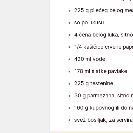
225 g pilećeg belog m
so po ukusu
4 čena belog luka, sitn
1/4 kašičice crvene pap
420 ml vode
178 ml slatke pavlake
225 g testenine
30 g parmezana, sitno 
160 g kupovnog ili dom
svež bosiljak, za servira