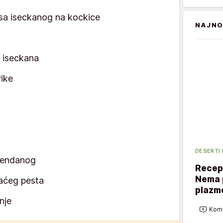
esa iseckanog na kockice
NAJNO
o iseckana
rike
DESERTI
rendanog
Recept
Nema p
aćeg pesta
plazme
nje
Kome