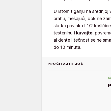
U istom tiganju na srednjoj va
prahu, mešajući, dok ne za
slatku pavlaku i 1/2 kašičice
testeninu i
kuvajte
, povrem
al dente i tečnost se ne sman
do 10 minuta.
PROČITAJTE JOŠ
S
P