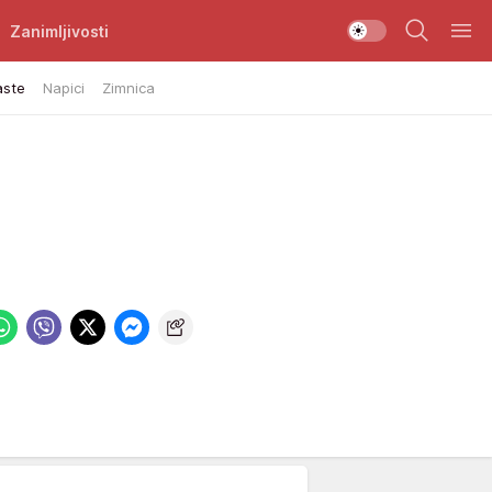
Zanimljivosti
aste
Napici
Zimnica