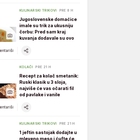
KULINARSKI TRIKOVI
PRE 8 H
Jugoslovenske domaćice
imale su trik za ukusniju
čorbu: Pred sam kraj
kuvanja dodavale su ovo
ntariši
KOLAČI
PRE 21 H
Recept za kolač smetanik:
Ruski klasik u 3 sloja,
najviše će vas očarati fil
od pavlake i vanile
ntariši
KULINARSKI TRIKOVI
PRE 21 H
1 jeftin sastojak dodajte u
mleveno meso i ćufte će