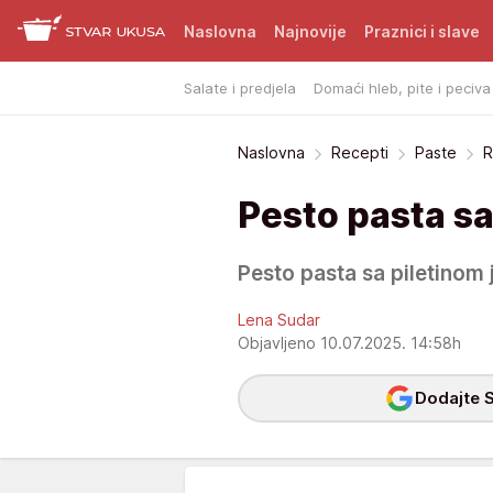
Naslovna
Najnovije
Praznici i slave
Salate i predjela
Domaći hleb, pite i peciva
Naslovna
Recepti
Paste
R
Pesto pasta sa
Pesto pasta sa piletinom 
Lena Sudar
Objavljeno 10.07.2025. 14:58h
Dodajte S