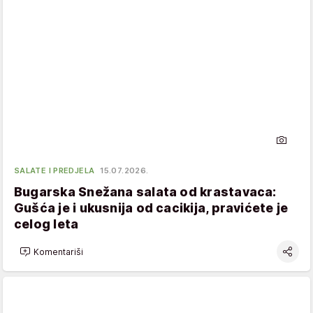
SALATE I PREDJELA
15.07.2026.
Bugarska Snežana salata od krastavaca:
Gušća je i ukusnija od cacikija, pravićete je
celog leta
Komentariši