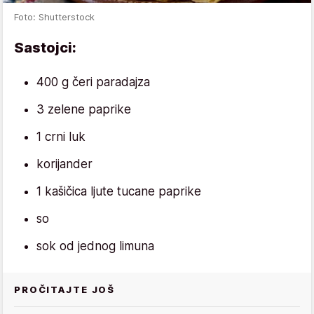
Foto: Shutterstock
Sastojci:
400 g čeri paradajza
3 zelene paprike
1 crni luk
korijander
1 kašičica ljute tucane paprike
so
sok od jednog limuna
PROČITAJTE JOŠ