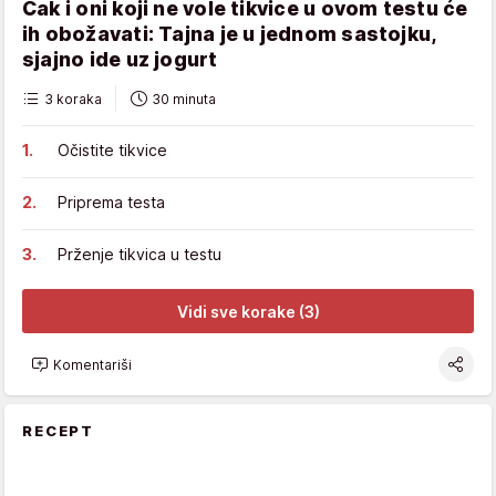
Čak i oni koji ne vole tikvice u ovom testu će
ih obožavati: Tajna je u jednom sastojku,
sjajno ide uz jogurt
3 koraka
30 minuta
Očistite tikvice
Priprema testa
Prženje tikvica u testu
Vidi sve korake (3)
Komentariši
RECEPT