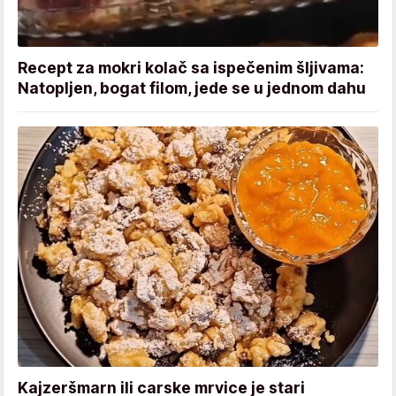
Recept za mokri kolač sa ispečenim šljivama:
Natopljen, bogat filom, jede se u jednom dahu
Kajzeršmarn ili carske mrvice je stari