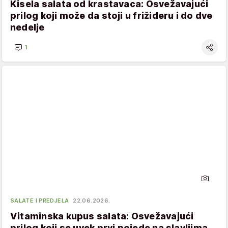
Kisela salata od krastavaca: Osvežavajući
prilog koji može da stoji u frižideru i do dve
nedelje
1
SALATE I PREDJELA
22.06.2026.
Vitaminska kupus salata: Osvežavajući
prilog koji se uvek prvi pojede na slavljima