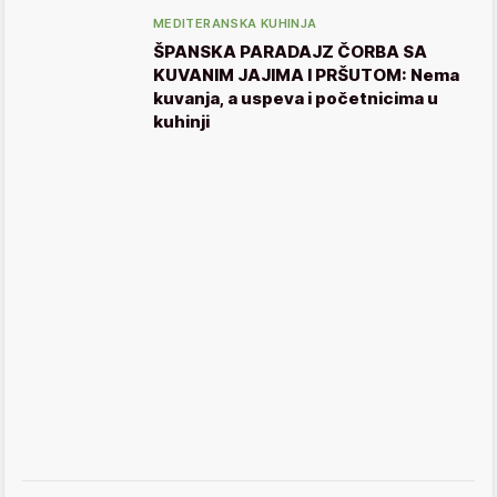
MEDITERANSKA KUHINJA
ŠPANSKA PARADAJZ ČORBA SA
KUVANIM JAJIMA I PRŠUTOM: Nema
kuvanja, a uspeva i početnicima u
kuhinji