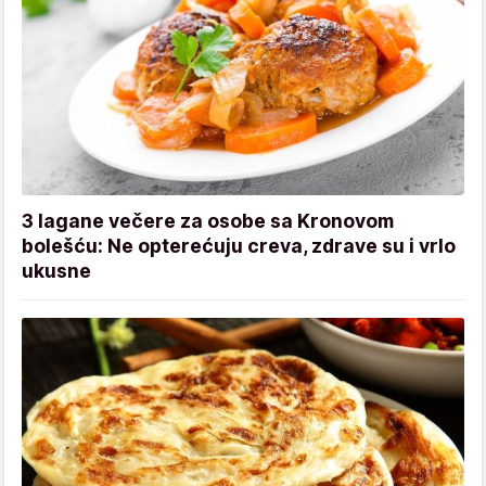
3 lagane večere za osobe sa Kronovom
bolešću: Ne opterećuju creva, zdrave su i vrlo
ukusne