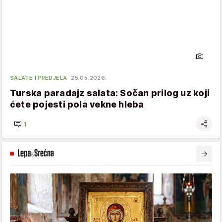
SALATE I PREDJELA
25.05.2026.
Turska paradajz salata: Sočan prilog uz koji
ćete pojesti pola vekne hleba
1