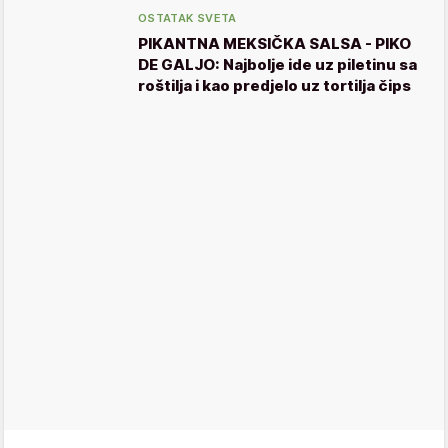
OSTATAK SVETA
PIKANTNA MEKSIČKA SALSA - PIKO
DE GALJO: Najbolje ide uz piletinu sa
roštilja i kao predjelo uz tortilja čips