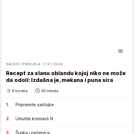
SALATE I PREDJELA
21.07.2026.
Recept za slanu oblandu kojoj niko ne može
da odoli: Izdašna je, mekana i puna sira
6 koraka
30 minuta
Pripremite sastojke
Umutite kremasti fil
Šunka i pečenica