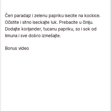
Čeri paradajz i zelenu papriku isecite na kockice.
Očistite i sitno iseckajte luk. Prebacite u činiju.
Dodajte korijander, tucanu papriku, so i sok od
limuna i sve dobro izmešajte.
Bonus video