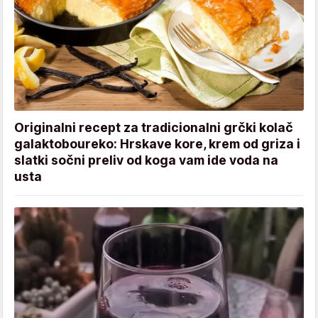
Originalni recept za tradicionalni grčki kolač
galaktoboureko: Hrskave kore, krem od griza i
slatki sočni preliv od koga vam ide voda na
usta