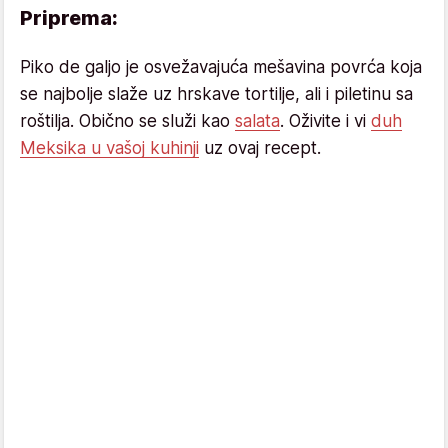
Priprema:
Piko de galjo je osvežavajuća mešavina povrća koja
se najbolje slaže uz hrskave tortilje, ali i piletinu sa
roštilja. Obično se služi kao
salata
. Oživite i vi
duh
Meksika u vašoj kuhinji
uz ovaj recept.