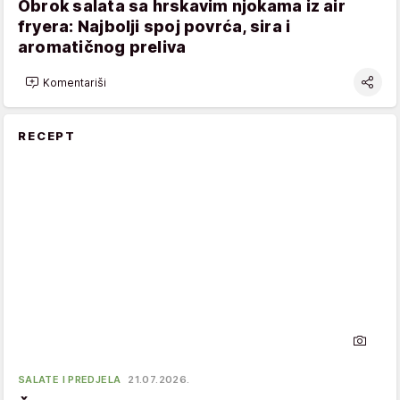
Obrok salata sa hrskavim njokama iz air
fryera: Najbolji spoj povrća, sira i
aromatičnog preliva
Komentariši
RECEPT
SALATE I PREDJELA
21.07.2026.