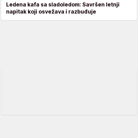
Ledena kafa sa sladoledom: Savršen letnji
napitak koji osvežava i razbuđuje