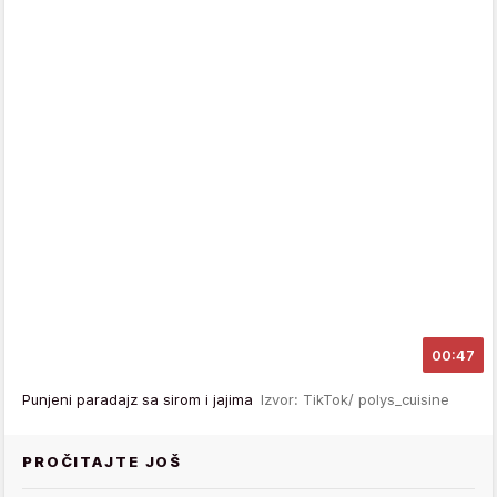
00:47
Punjeni paradajz sa sirom i jajima
Izvor: TikTok/ polys_cuisine
PROČITAJTE JOŠ