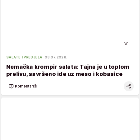
SALATE I PREDJELA
08.07.2026.
Nemačka krompir salata: Tajna je u toplom
prelivu, savršeno ide uz meso i kobasice
Komentariši