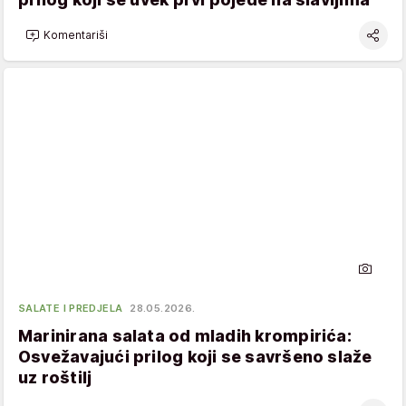
Komentariši
SALATE I PREDJELA
28.05.2026.
Marinirana salata od mladih krompirića:
Osvežavajući prilog koji se savršeno slaže
uz roštilj