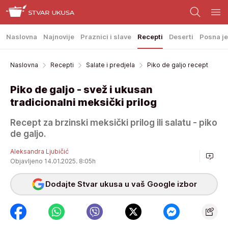
Naslovna
Najnovije
Praznici i slave
Recepti
Deserti
Posna je
Naslovna
Recepti
Salate i predjela
Piko de galjo recept
Piko de galjo - svež i ukusan
tradicionalni meksički prilog
Recept za brzinski meksički prilog ili salatu - piko
de galjo.
Aleksandra Ljubičić
Objavljeno 14.01.2025. 8:05h
Dodajte Stvar ukusa u vaš Google izbor