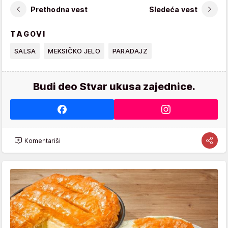
Prethodna vest
Sledeća vest
TAGOVI
SALSA
MEKSIČKO JELO
PARADAJZ
Budi deo Stvar ukusa zajednice.
Komentariši