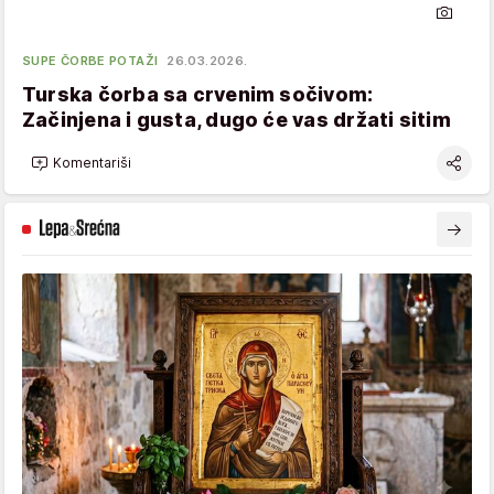
SUPE ČORBE POTAŽI
26.03.2026.
Turska čorba sa crvenim sočivom:
Začinjena i gusta, dugo će vas držati sitim
Komentariši