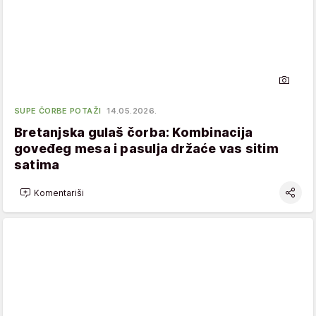
SUPE ČORBE POTAŽI
14.05.2026.
Bretanjska gulaš čorba: Kombinacija
goveđeg mesa i pasulja držaće vas sitim
satima
Komentariši