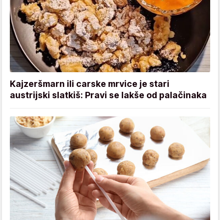
Kajzeršmarn ili carske mrvice je stari
austrijski slatkiš: Pravi se lakše od palačinaka