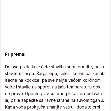
Priprema:
Delove pileta koje ćete staviti u supu operite, pa ih
stavite u šerpu. Šargarepu, celer i koren paškanata
isecite na kockice, pa sve nalijte većom količinom
vode i stavite na šporet na jaču temperaturu dok
ne provri. Operite glavicu crnog luka i prepolovite
je, pa je zapecite sa ravne strane na suvom tiganju.
Kada voda proključa smanjite vatru i dodajte crni