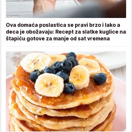
Ova domaća poslastica se pravi brzo i lako a
deca je obožavaju: Recept za slatke kuglice na
štapiću gotove za manje od sat vremena