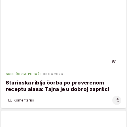
SUPE ČORBE POTAŽI
08.04.2026.
Starinska riblja čorba po proverenom
receptu alasa: Tajna je u dobroj zapršci
Komentariši