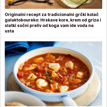
Originalni recept za tradicionalni grčki kolač
galaktoboureko: Hrskave kore, krem od griza i
slatki sočni preliv od koga vam ide voda na
usta