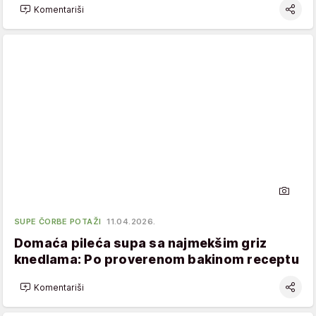
Komentariši
SUPE ČORBE POTAŽI
11.04.2026.
Domaća pileća supa sa najmekšim griz
knedlama: Po proverenom bakinom receptu
Komentariši