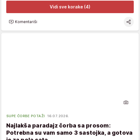
Vidi sve korake (4)
Komentariši
SUPE ČORBE POTAŽI
16.07.2026.
Najlakša paradajz čorba sa prosom:
Potrebna su vam samo 3 sastojka, a gotova
je za pola sata