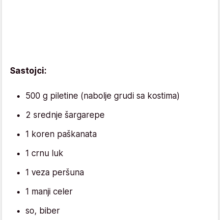
Sastojci:
500 g piletine (nabolje grudi sa kostima)
2 srednje šargarepe
1 koren paškanata
1 crnu luk
1 veza peršuna
1 manji celer
so, biber