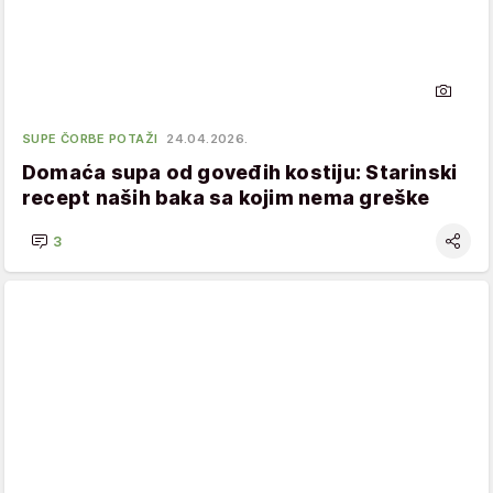
SUPE ČORBE POTAŽI
24.04.2026.
Domaća supa od goveđih kostiju: Starinski
recept naših baka sa kojim nema greške
3