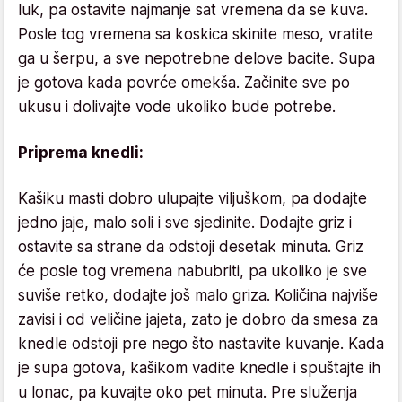
luk, pa ostavite najmanje sat vremena da se kuva.
Posle tog vremena sa koskica skinite meso, vratite
ga u šerpu, a sve nepotrebne delove bacite. Supa
je gotova kada povrće omekša. Začinite sve po
ukusu i dolivajte vode ukoliko bude potrebe.
Priprema knedli:
Kašiku masti dobro ulupajte viljuškom, pa dodajte
jedno jaje, malo soli i sve sjedinite. Dodajte griz i
ostavite sa strane da odstoji desetak minuta. Griz
će posle tog vremena nabubriti, pa ukoliko je sve
suviše retko, dodajte još malo griza. Količina najviše
zavisi i od veličine jajeta, zato je dobro da smesa za
knedle odstoji pre nego što nastavite kuvanje. Kada
je supa gotova, kašikom vadite knedle i spuštajte ih
u lonac, pa kuvajte oko pet minuta. Pre služenja