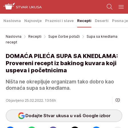
Naslovna
Najnovije
Praznici i slave
Recepti
Deserti
Posna je
Naslovna
Recepti
Supe čorbe potaži
Supa sa knedlama
recept
DOMAĆA PILEĆA SUPA SA KNEDLAMA:
Provereni recept iz bakinog kuvara koji
uspeva i početnicima
Ništa ne okrepljuje organizam tako dobro kao
domaća supa sa knedlama.
Objavljeno 25.02.2022. 13:56h
Dodajte Stvar ukusa u vaš Google izbor