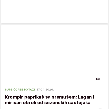
SUPE ČORBE POTAŽI
17.04.2026.
Krompir paprikaš sa sremušem: Lagan i
mirisan obrok od sezonskih sastojaka