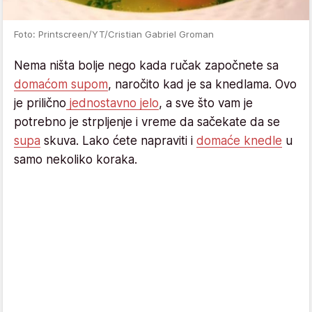
Foto: Printscreen/YT/Cristian Gabriel Groman
Nema ništa bolje nego kada ručak započnete sa
domaćom supom
, naročito kad je sa knedlama. Ovo
je prilično
jednostavno jelo
, a sve što vam je
potrebno je strpljenje i vreme da sačekate da se
supa
skuva. Lako ćete napraviti i
domaće knedle
u
samo nekoliko koraka.