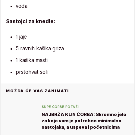
voda
Sastojci za knedle:
1 jaje
5 ravnih kašika griza
1 kašika masti
prstohvat soli
MOŽDA ĆE VAS ZANIMATI
SUPE ČORBE POTAŽI
NAJBRŽA KLIN ČORBA: Skromno jelo
za koje vam je potrebno minimalno
sastojaka, a uspeva i početnicima