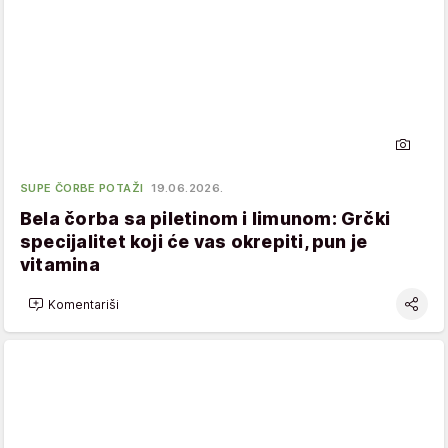
SUPE ČORBE POTAŽI
19.06.2026.
Bela čorba sa piletinom i limunom: Grčki
specijalitet koji će vas okrepiti, pun je
vitamina
Komentariši