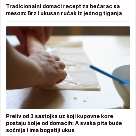
Tradicionalni domaći recept za bećarac sa
mesom: Brz i ukusan ručak iz jednog tiganja
Preliv od 3 sastojka uz koji kupovne kore
postaju bolje od domaćih: A svaka pita bude
sočnija i ima bogatiji ukus