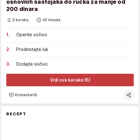
osnovnih sastojaka do ručka za manje od
200 dinara
5 koraka
45 minuta
Operite sočivo
Prodinstajte luk
Dodajte sočivo
Vidi sve korake (5)
Komentariši
RECEPT