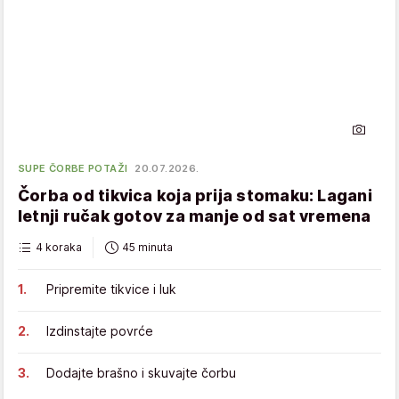
SUPE ČORBE POTAŽI
20.07.2026.
Čorba od tikvica koja prija stomaku: Lagani
letnji ručak gotov za manje od sat vremena
4 koraka
45 minuta
Pripremite tikvice i luk
Izdinstajte povrće
Dodajte brašno i skuvajte čorbu