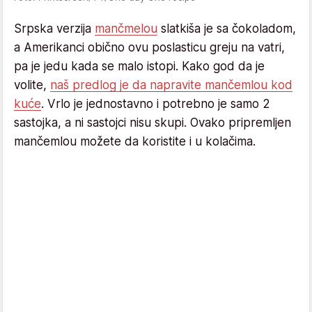
Srpska verzija
mančmelou
slatkiša je sa čokoladom,
a Amerikanci obično ovu poslasticu greju na vatri,
pa je jedu kada se malo istopi. Kako god da je
volite,
naš predlog je da napravite mančemlou kod
kuće
. Vrlo je jednostavno i potrebno je samo 2
sastojka, a ni sastojci nisu skupi. Ovako pripremljen
mančemlou možete da koristite i u kolačima.