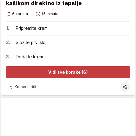
kašikom direktno iz tepsije
6 koraka
15 minuta
Pripremite krem
Složite prvi sloj
Dodajte krem
Vidi sve korake (6)
Komentariši