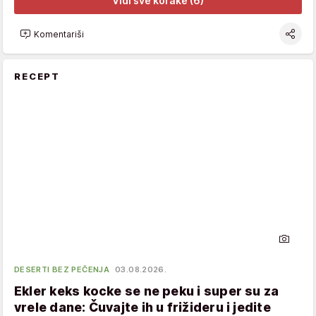
Vidi sve korake (6)
Komentariši
RECEPT
DESERTI BEZ PEČENJA
03.08.2026.
Ekler keks kocke se ne peku i super su za
vrele dane: Čuvajte ih u frižideru i jedite