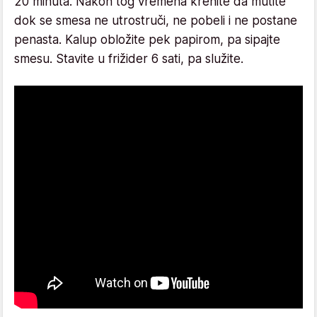
20 minuta. Nakon tog vremena krenite da mutite
dok se smesa ne utrostruči, ne pobeli i ne postane
penasta. Kalup obložite pek papirom, pa sipajte
smesu. Stavite u frižider 6 sati, pa služite.