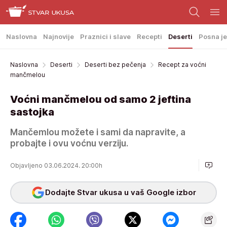
Naslovna
Najnovije
Praznici i slave
Recepti
Deserti
Posna je
Naslovna
Deserti
Deserti bez pečenja
Recept za voćni
mančmelou
Voćni mančmelou od samo 2 jeftina
sastojka
Mančemlou možete i sami da napravite, a
probajte i ovu voćnu verziju.
Objavljeno 03.06.2024. 20:00h
Dodajte Stvar ukusa u vaš Google izbor