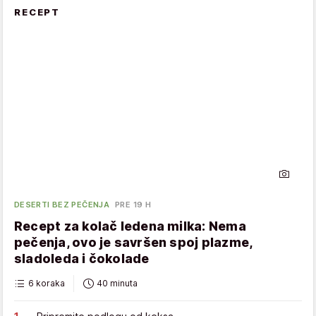
RECEPT
DESERTI BEZ PEČENJA
PRE 19 H
Recept za kolač ledena milka: Nema
pečenja, ovo je savršen spoj plazme,
sladoleda i čokolade
6 koraka
40 minuta