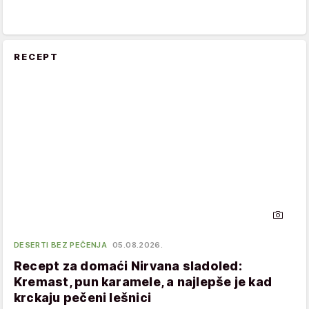
RECEPT
DESERTI BEZ PEČENJA
05.08.2026.
Recept za domaći Nirvana sladoled:
Kremast, pun karamele, a najlepše je kad
krckaju pečeni lešnici