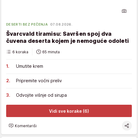
DESERTI BEZ PEČENJA
07.08.2026.
Švarcvald tiramisu: Savršen spoj dva
čuvena deserta kojem je nemoguće odoleti
6 koraka
65 minuta
Umutite krem
Pripremite voćni preliv
Odvojite višnje od sirupa
Vidi sve korake (6)
Komentariši