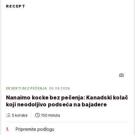
RECEPT
DESERTI BEZ PEČENJA
05.08.2026.
Nanaimo kocke bez pečenja: Kanadski kolač
koji neodoljivo podseća na bajadere
5 koraka
150 minuta
Pripremite podlogu