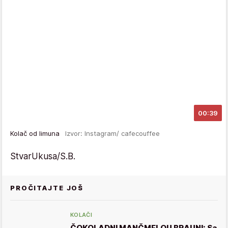
00:39
Kolač od limuna
Izvor: Instagram/ cafecouffee
StvarUkusa/S.B.
PROČITAJTE JOŠ
KOLAČI
ČOKOLADNI MANČMELOU BRAUNI: Sa