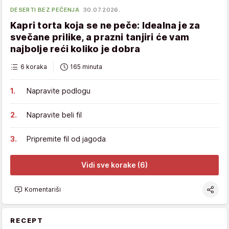
DESERTI BEZ PEČENJA
30.07.2026.
Kapri torta koja se ne peče: Idealna je za
svečane prilike, a prazni tanjiri će vam
najbolje reći koliko je dobra
6 koraka
165 minuta
Napravite podlogu
Napravite beli fil
Pripremite fil od jagoda
Vidi sve korake (6)
Komentariši
RECEPT