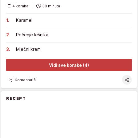
4 koraka
30 minuta
Karamel
Pečenje lešnika
Mlečni krem
Vidi sve korake (4)
Komentariši
RECEPT