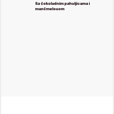
Sa čokoladnim pahuljicama i
mančmelouom