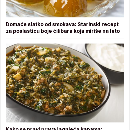
Domaće slatko od smokava: Starinski recept
za poslasticu boje ćilibara koja miriše na leto
Kako se pravi prava jagnjeća kapama: