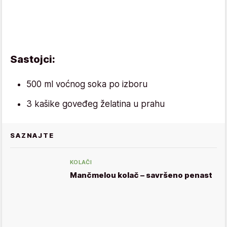
Sastojci:
500 ml voćnog soka po izboru
3 kašike goveđeg želatina u prahu
SAZNAJTE
KOLAČI
Mančmelou kolač – savršeno penast