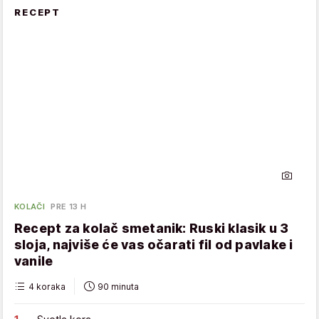
RECEPT
KOLAČI
PRE 13 H
Recept za kolač smetanik: Ruski klasik u 3
sloja, najviše će vas očarati fil od pavlake i
vanile
4 koraka
90 minuta