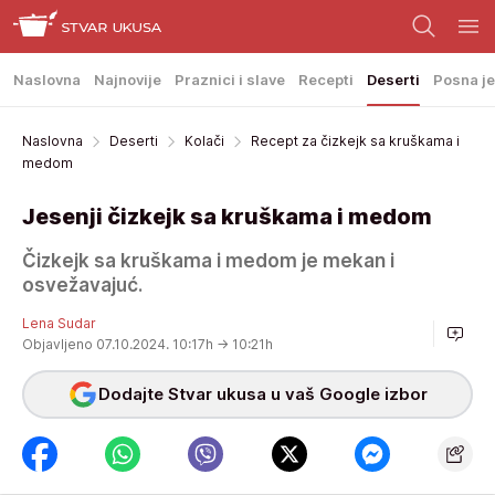
Naslovna
Najnovije
Praznici i slave
Recepti
Deserti
Posna je
Naslovna
Deserti
Kolači
Recept za čizkejk sa kruškama i
medom
Jesenji čizkejk sa kruškama i medom
Čizkejk sa kruškama i medom je mekan i
osvežavajuć.
Lena Sudar
Objavljeno 07.10.2024. 10:17h
→ 10:21h
Dodajte Stvar ukusa u vaš Google izbor