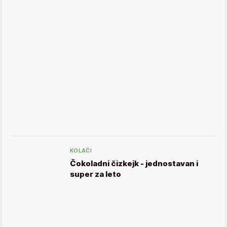
KOLAČI
Čokoladni čizkejk - jednostavan i
super za leto