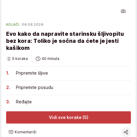
KOLAČI
06.08.2026.
Evo kako da napravite starinsku šljivopitu
bez kora: Toliko je sočna da ćete je jesti
kašikom
5 koraka
40 minuta
Pripremite šljive
Pripremite posudu
Ređajte
Vidi sve korake (5)
Komentariši