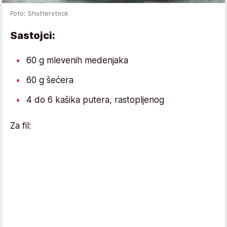
Foto: Shutterstock
Sastojci:
60 g mlevenih medenjaka
60 g šećera
4 do 6 kašika putera, rastopljenog
Za fil: