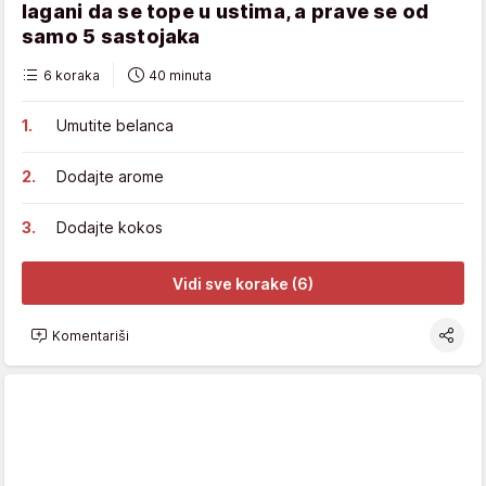
lagani da se tope u ustima, a prave se od
samo 5 sastojaka
6 koraka
40 minuta
Umutite belanca
Dodajte arome
Dodajte kokos
Vidi sve korake (6)
Komentariši