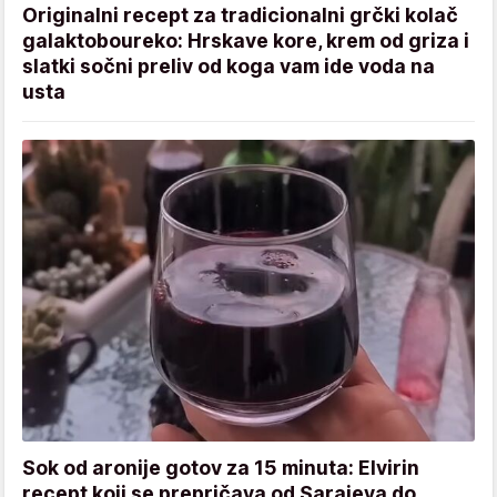
Originalni recept za tradicionalni grčki kolač
galaktoboureko: Hrskave kore, krem od griza i
slatki sočni preliv od koga vam ide voda na
usta
Sok od aronije gotov za 15 minuta: Elvirin
recept koji se prepričava od Sarajeva do