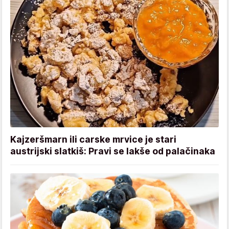
Kajzeršmarn ili carske mrvice je stari
austrijski slatkiš: Pravi se lakše od palačinaka