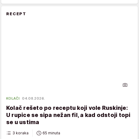
RECEPT
KOLAČI
04.08.2026.
Kolač rešeto po receptu koji vole Ruskinje:
U rupice se sipa nežan fil, a kad odstoji topi
se u ustima
3 koraka
65 minuta