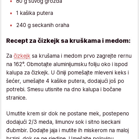
80 g suvog grožđa
1 kašika putera
240 g seckanih oraha
Recept za čizkejk sa kruškama i medom:
Za
čizkejk
sa krušama i medom prvo zagrejte rernu
na 162°. Obmotajte aluminijumsku foliju oko i ispod
kalupa za čizkejk. U činiji pomešajte mleveni keks i
šećer, umešajte 4 kašike putera, dodajući još po
potrebi. Smesu utisnite na dno kalupa i bočane
stranice.
Umutite krem sir dok ne postane mek, postepeno
dodajući 2/3 meda, limunov sok i sitno iseckani
đubmbir. Dodajte jaja i mutite ih miskerom na maloj
brzini, dok se ne sjedine. Umešajte polovinu