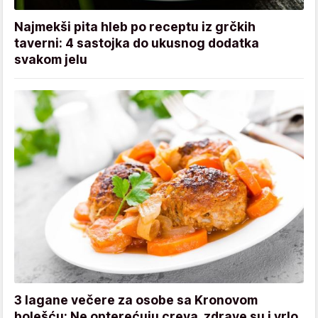
Najmekši pita hleb po receptu iz grčkih
taverni: 4 sastojka do ukusnog dodatka
svakom jelu
3 lagane večere za osobe sa Kronovom
bolešću: Ne opterećuju creva, zdrave su i vrlo