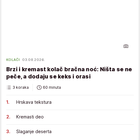
KOLAČI
03.08.2026.
Brzi i kremast kolač bračna noć: Ništa se ne
peče, a dodaju se keks i orasi
3 koraka
60 minuta
Hrskava tekstura
Kremasti deo
Slaganje deserta