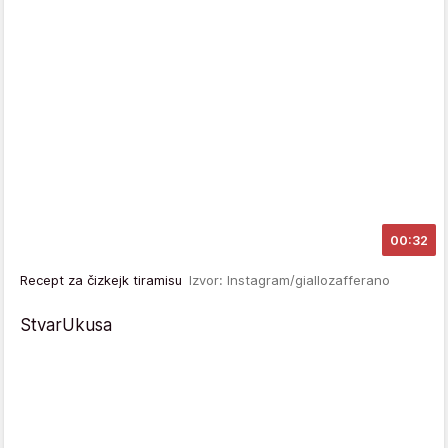
00:32
Recept za čizkejk tiramisu
Izvor: Instagram/giallozafferano
StvarUkusa