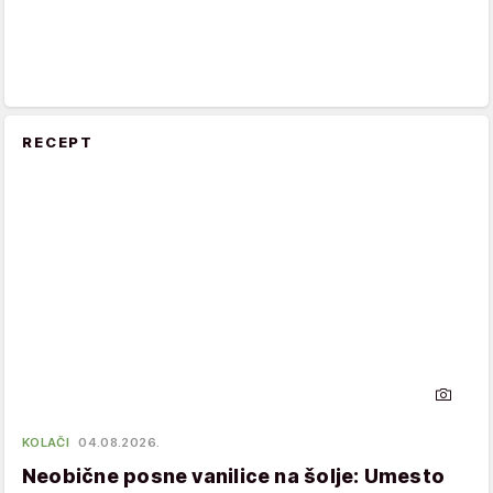
RECEPT
KOLAČI
04.08.2026.
Neobične posne vanilice na šolje: Umesto