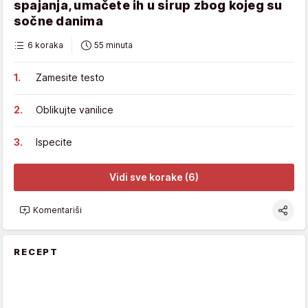
spajanja, umačete ih u sirup zbog kojeg su
sočne danima
6 koraka
55 minuta
Zamesite testo
Oblikujte vanilice
Ispecite
Vidi sve korake (6)
Komentariši
RECEPT