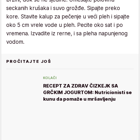
seckanih krušaka i suvo grožđe. Sipajte preko
kore. Stavite kalup za pečenje u veći pleh i sipajte
oko 5 cm vrele vode u pleh. Pecite oko sat i po
vremena. Izvadite iz rerne, i sa pleha napunjenog
vodom.
PROČITAJTE JOŠ
KOLAČI
RECEPT ZA ZDRAV ČIZKEJK SA
GRČKIM JOGURTOM: Nutricionisti se
kunu da pomaže u mršavljenju