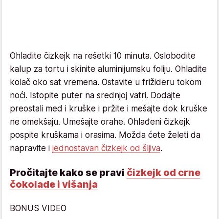
Ohladite čizkejk na rešetki 10 minuta. Oslobodite
kalup za tortu i skinite aluminijumsku foliju. Ohladite
kolač oko sat vremena. Ostavite u frižideru tokom
noći. Istopite puter na srednjoj vatri. Dodajte
preostali med i kruške i pržite i mešajte dok kruške
ne omekšaju. Umešajte orahe. Ohlađeni čizkejk
pospite kruškama i orasima. Možda ćete želeti da
napravite i
jednostavan čizkejk od šljiva
.
Pročitajte kako se pravi
čizkejk od crne
čokolade i višanja
BONUS VIDEO