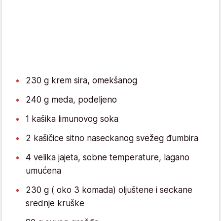
230 g krem sira, omekšanog
240 g meda, podeljeno
1 kašika limunovog soka
2 kašičice sitno naseckanog svežeg đumbira
4 velika jajeta, sobne temperature, lagano
umućena
230 g ( oko 3 komada) oljuštene i seckane
srednje kruške