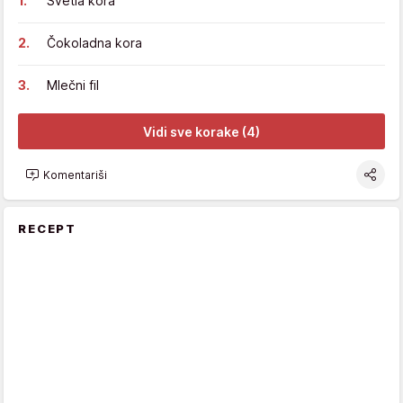
Svetla kora
Čokoladna kora
Mlečni fil
Vidi sve korake (4)
Komentariši
RECEPT