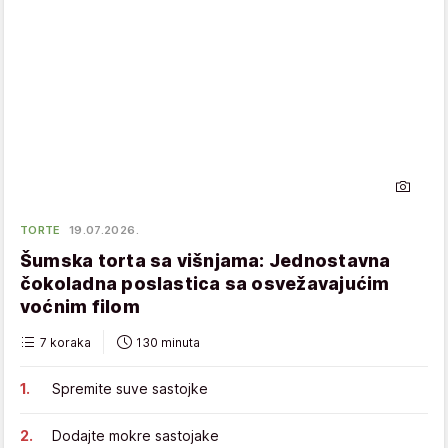
TORTE
19.07.2026.
Šumska torta sa višnjama: Jednostavna
čokoladna poslastica sa osvežavajućim
voćnim filom
7 koraka
130 minuta
Spremite suve sastojke
Dodajte mokre sastojake