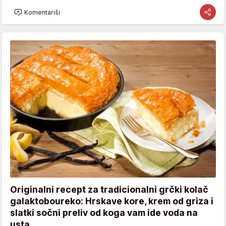
Komentariši
Originalni recept za tradicionalni grčki kolač
galaktoboureko: Hrskave kore, krem od griza i
slatki sočni preliv od koga vam ide voda na
usta