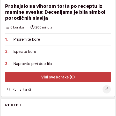
Prohujalo sa vihorom torta po receptu iz
mamine sveske: Decenijama je bila simbol
porodičnih slavlja
6 koraka
200 minuta
Pripremite kore
Ispecite kore
Napravite prvi deo fila
Vidi sve korake (6)
Komentariši
RECEPT