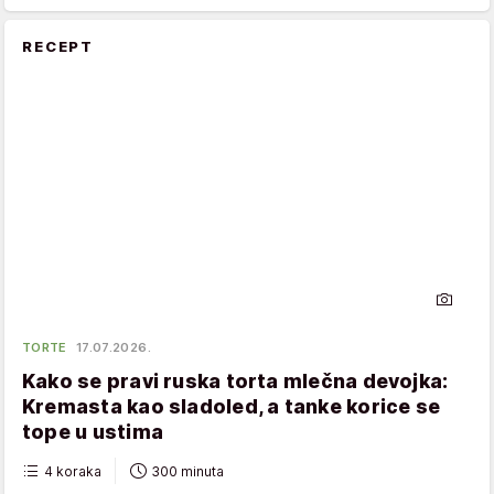
RECEPT
TORTE
17.07.2026.
Kako se pravi ruska torta mlečna devojka:
Kremasta kao sladoled, a tanke korice se
tope u ustima
4 koraka
300 minuta