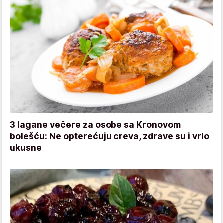
3 lagane večere za osobe sa Kronovom
bolešću: Ne opterećuju creva, zdrave su i vrlo
ukusne