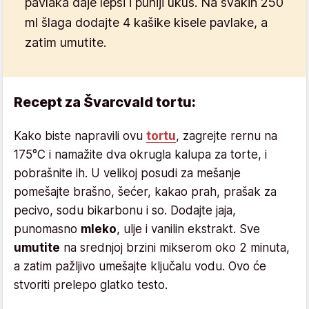
pavlaka daje lepši i puniji ukus. Na svakih 250
ml šlaga dodajte 4 kašike kisele pavlake, a
zatim umutite.
Recept za Švarcvald tortu:
Kako biste napravili ovu
tortu
, zagrejte rernu na
175°C i namažite dva okrugla kalupa za torte, i
pobrašnite ih. U velikoj posudi za mešanje
pomešajte brašno, šećer, kakao prah, prašak za
pecivo, sodu bikarbonu i so. Dodajte jaja,
punomasno
mleko
, ulje i vanilin ekstrakt. Sve
umutite
na srednjoj brzini mikserom oko 2 minuta,
a zatim pažljivo umešajte ključalu vodu. Ovo će
stvoriti prelepo glatko testo.