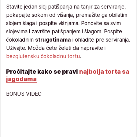
Stavite jedan sloj patišpanja na tanjir za serviranje,
pokapajte sokom od višanja, premažite ga obilatim
slojem šlaga i pospite višnjama. Ponovite sa svim
slojevima i završite patišpanjem i šlagom. Pospite
čokoladnim
strugotinama
i ohladite pre serviranja.
Uživajte. Možda ćete želeti da napravite i
bezglutensku čokoladnu tortu
.
Pročitajte kako se pravi
najbolja torta sa
jagodama
BONUS VIDEO