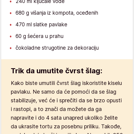
240 ml ključale vode
680 g višanja iz kompota, oceđenih
470 ml slatke pavlake
60 g šećera u prahu
čokoladne strugotine za dekoraciju
Trik da umutite čvrst šlag:
Kako biste umutili čvrst šlag iskoristite kiselu
pavlaku. Ne samo da će pomoći da se šlag
stabilizuje, već će i sprečiti da se brzo opusti
i rastopi, a to znači da možete da ga
napravite i do 4 sata unapred ukoliko želite
da ukrasite tortu za posebnu priliku. Takođe,