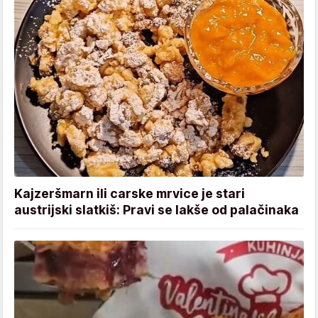
Kajzeršmarn ili carske mrvice je stari
austrijski slatkiš: Pravi se lakše od palačinaka