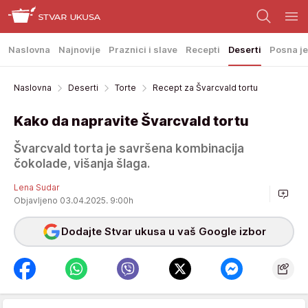
Naslovna
Najnovije
Praznici i slave
Recepti
Deserti
Posna je
Naslovna
Deserti
Torte
Recept za Švarcvald tortu
Kako da napravite Švarcvald tortu
Švarcvald torta je savršena kombinacija
čokolade, višanja šlaga.
Lena Sudar
Objavljeno 03.04.2025. 9:00h
Dodajte Stvar ukusa u vaš Google izbor