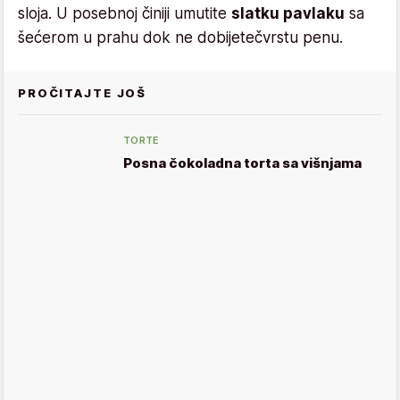
sloja. U posebnoj činiji umutite
slatku pavlaku
sa
šećerom u prahu dok ne dobijetečvrstu penu.
PROČITAJTE JOŠ
TORTE
Posna čokoladna torta sa višnjama