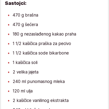
Sastojci:
470 g brašna
470 g šećera
180 g nezaslađenog kakao praha
1 1/2 kašičica praška za pecivo
1 1/2 kašičica sode bikarbone
1 kašičica soli
2 velika jajeta
240 ml punomasnog mleka
120 ml ulja
2 kašičice vanilinog ekstrakta