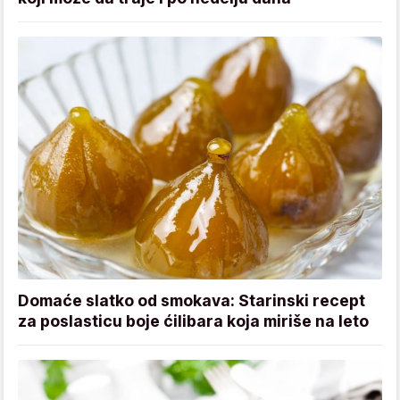
Domaće slatko od smokava: Starinski recept
za poslasticu boje ćilibara koja miriše na leto