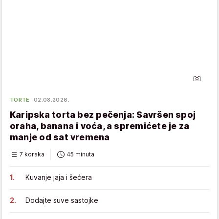
TORTE
02.08.2026.
Karipska torta bez pečenja: Savršen spoj
oraha, banana i voća, a spremićete je za
manje od sat vremena
7 koraka
45 minuta
Kuvanje jaja i šećera
Dodajte suve sastojke