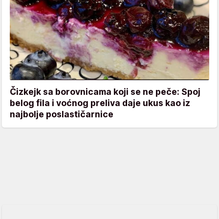
Čizkejk sa borovnicama koji se ne peče: Spoj
belog fila i voćnog preliva daje ukus kao iz
najbolje poslastičarnice