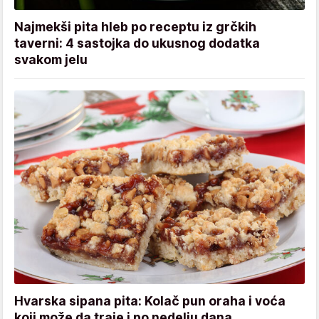
Najmekši pita hleb po receptu iz grčkih
taverni: 4 sastojka do ukusnog dodatka
svakom jelu
Hvarska sipana pita: Kolač pun oraha i voća
koji može da traje i po nedelju dana