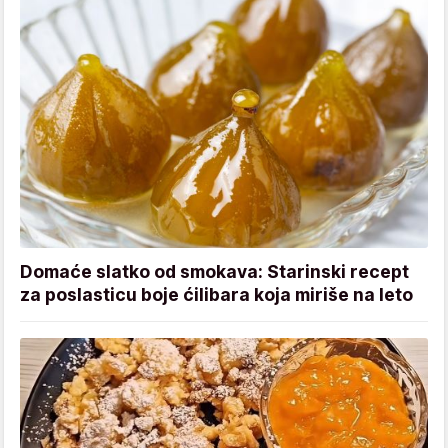
Domaće slatko od smokava: Starinski recept
za poslasticu boje ćilibara koja miriše na leto