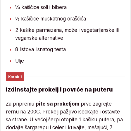
⅛ kašičice soli i bibera
½ kašičice muskatnog oraščića
2 kašike parmezana, može i vegetarijanske ili
veganske alternative
8 listova lisnatog testa
Ulje
Korak 1
Izdinstajte prokelj i povrće na puteru
Za pripremu
pite sa prokeljom
prvo zagrejte
rernu na 200C. Prokelj pažljivo iseckajte i ostavite
sa strane. U većoj šerpi otopite 1 kašiku putera, pa
dodajte šargarepu i celer i kuvajte, mešajući, 7