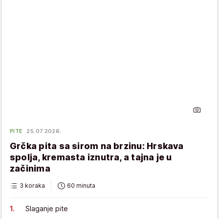
PITE
25.07.2026.
Grčka pita sa sirom na brzinu: Hrskava
spolja, kremasta iznutra, a tajna je u
začinima
3 koraka
60 minuta
Slaganje pite