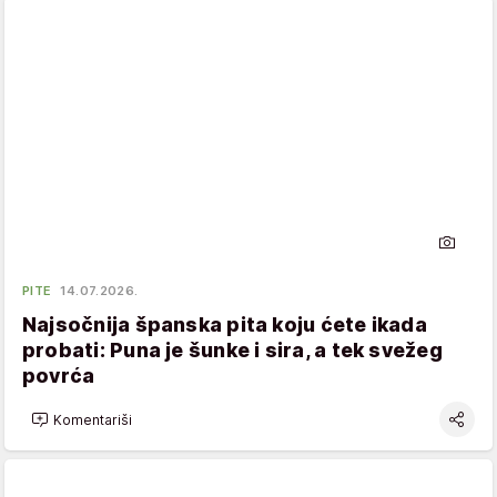
PITE
14.07.2026.
Najsočnija španska pita koju ćete ikada
probati: Puna je šunke i sira, a tek svežeg
povrća
Komentariši