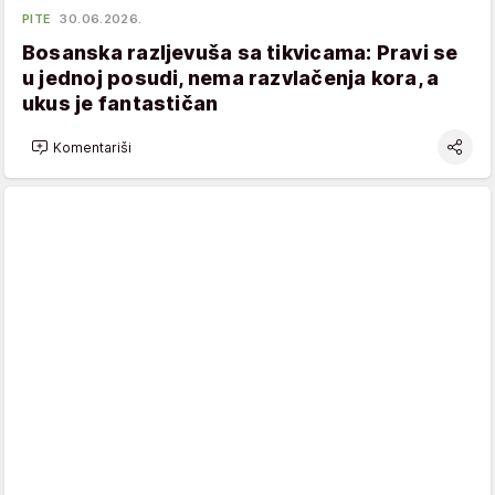
PITE
30.06.2026.
Bosanska razljevuša sa tikvicama: Pravi se
u jednoj posudi, nema razvlačenja kora, a
ukus je fantastičan
Komentariši