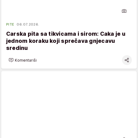
PITE
06.07.2026.
Carska pita sa tikvicama i sirom: Caka je u
jednom koraku koji sprečava gnjecavu
sredinu
Komentariši