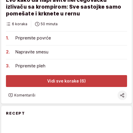
izlivaču sa krompirom: Sve sastojke samo
pomešate i krknete u rernu
6 koraka
50 minuta
Pripremite povrće
Napravite smesu
Pripremite pleh
Vidi sve korake (6)
Komentariši
RECEPT