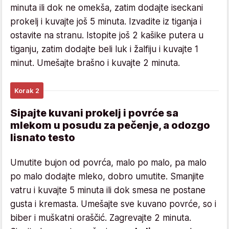
minuta ili dok ne omekša, zatim dodajte iseckani
prokelj i kuvajte još 5 minuta. Izvadite iz tiganja i
ostavite na stranu. Istopite još 2 kašike putera u
tiganju, zatim dodajte beli luk i žalfiju i kuvajte 1
minut. Umešajte brašno i kuvajte 2 minuta.
Korak 2
Sipajte kuvani prokelj i povrće sa
mlekom u posudu za pečenje, a odozgo
lisnato testo
Umutite bujon od povrća, malo po malo, pa malo
po malo dodajte mleko, dobro umutite. Smanjite
vatru i kuvajte 5 minuta ili dok smesa ne postane
gusta i kremasta. Umešajte sve kuvano povrće, so i
biber i muškatni oraščić. Zagrevajte 2 minuta.