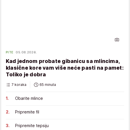
PITE
05.08.2026.
Kad jednom probate gibanicu sa mlincima,
klasične kore vam više neće pasti na pamet:
Toliko je dobra
7 koraka
65 minuta
Obarite mlince
Pripremite fil
Pripremite tepsiju