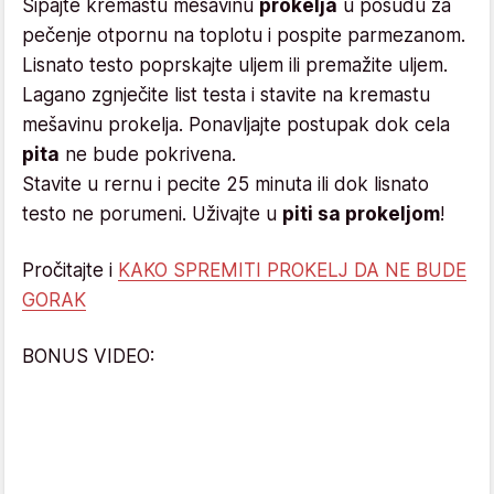
Sipajte kremastu mešavinu
prokelja
u posudu za
pečenje otpornu na toplotu i pospite parmezanom.
Lisnato testo poprskajte uljem ili premažite uljem.
Lagano zgnječite list testa i stavite na kremastu
mešavinu prokelja. Ponavljajte postupak dok cela
pita
ne bude pokrivena.
Stavite u rernu i pecite 25 minuta ili dok lisnato
testo ne porumeni. Uživajte u
piti sa prokeljom
!
Pročitajte i
KAKO SPREMITI PROKELJ DA NE BUDE
GORAK
BONUS VIDEO: