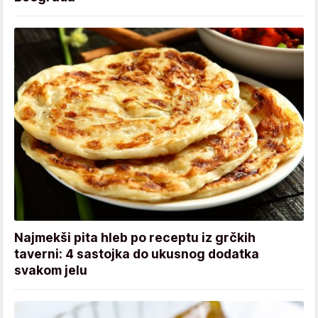
Najmekši pita hleb po receptu iz grčkih
taverni: 4 sastojka do ukusnog dodatka
svakom jelu