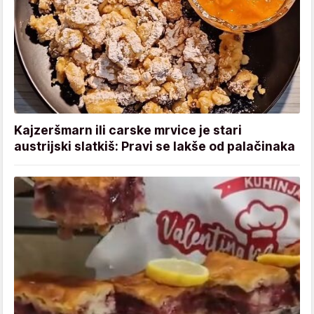
Kajzeršmarn ili carske mrvice je stari
austrijski slatkiš: Pravi se lakše od palačinaka