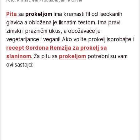
Foto: Printscreen/Youtube/Jamie Oliver
Pita
sa
prokeljom
ima kremasti fil od iseckanih
glavica a obložena je lisnatim testom. Ima pravi
zimski i praznični ukus, a obožavaće je
vegetarijance i vegani! Ako volite prokelj isprobajte i
recept Gordona Remzija za prokelj sa
slaninom
. Za pitu sa
prokeljom
potrebni su vam
ovi sastojci: