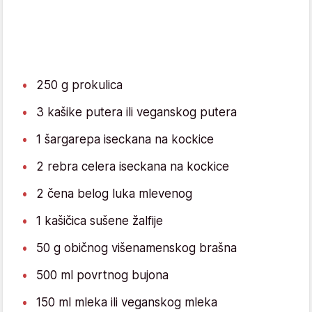
250 g prokulica
3 kašike putera ili veganskog putera
1 šargarepa iseckana na kockice
2 rebra celera iseckana na kockice
2 čena belog luka mlevenog
1 kašičica sušene žalfije
50 g običnog višenamenskog brašna
500 ml povrtnog bujona
150 ml mleka ili veganskog mleka