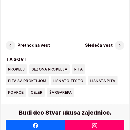
Prethodna vest
Sledeća vest
TAGOVI
PROKELJ
SEZONA PROKELJA
PITA
PITA SA PROKELJOM
LISNATO TESTO
LISNATA PITA
POVRĆE
CELER
ŠARGAREPA
Budi deo Stvar ukusa zajednice.