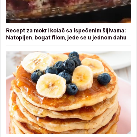
Recept za mokri kolač sa ispečenim šljivama:
Natopljen, bogat filom, jede se u jednom dahu