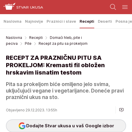
Naslovna
Najnovije
Praznici i slave
Recepti
Deserti
Posna je
Naslovna
Recepti
Domaći hleb, pite i
peciva
Pite
Recept za pitu sa prokeljom
RECEPT ZA PRAZNIČNU PITU SA
PROKELJOM: Kremasti fil obložen
hrskavim lisnatim testom
Pita sa prokeljom biće omiljeno jelo svima,
uključujući vegane i vegetarijance. Doneće pravi
praznični ukus na sto.
Objavljeno 29.12.2023. 13:55h
Dodajte Stvar ukusa u vaš Google izbor