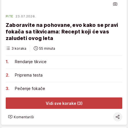
PITE
23.07.2026.
Zaboravite na pohovane, evo kako se pravi
fokača sa tikvicama: Recept koji će vas
zaludeti ovog leta
3 koraka
55 minuta
Rendanje tikvice
Priprema testa
Pečenje fokače
Vidi sve korake (3)
Komentariši