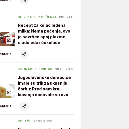
DESERTI BEZ PEČENJA
PRE 21 H
Recept za kolač ledena
milka: Nema pečenja, ovo
je savršen spoj plazme,
sladoleda i čokolade
ntariši
KULINARSKI TRIKOVI
08.08.2026.
Jugoslovenske domaćice
imale su trik za ukusniju
čorbu: Pred sam kraj
kuvanja dodavale su ovo
ntariši
KOLAČI
07.08.2026.