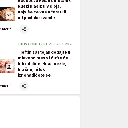
Recept za kolač smetanik:
Ruski klasik u 3 sloja,
najviše će vas očarati fil
od pavlake i vanile
ntariši
KULINARSKI TRIKOVI
07.08.2026.
1 jeftin sastojak dodajte u
mleveno meso i ćufte će
biti odlične: Nisu prezle,
brašno, ni luk,
iznenadićete se
ntariši