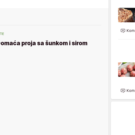
Kome
ITE
omaća proja sa šunkom i sirom
Kome