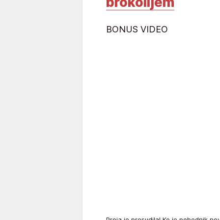
brokolijem
BONUS VIDEO
Proja je presudila! Ko je pobednik n