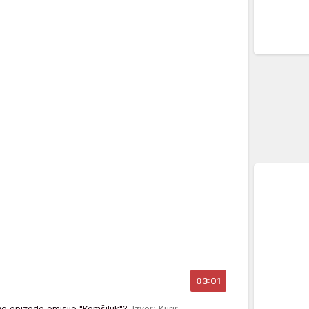
03:01
ove epizode emisije "Komšiluk"?
Izvor: Kurir