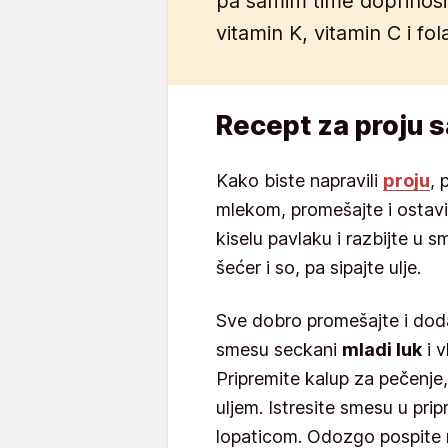
pa samim time doprinosi
vitamin K, vitamin C i fol
Recept za proju 
Kako biste napravili
proju
, 
mlekom, promešajte i ostavi
kiselu pavlaku i razbijte u 
šećer i so, pa sipajte ulje.
Sve dobro promešajte i doda
smesu seckani
mladi luk
i v
Pripremite kalup za pečenje,
uljem. Istresite smesu u prip
lopaticom. Odozgo pospite r