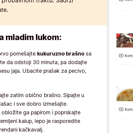
 probavnom traktu. Sadrži
ate.
sa mladim lukom:
prvo pomešajte
kukuruzno brašno
sa
Kome
te da odstoji 30 minuta, pa dodajte
smesu jaja. Ubacite prašak za pecivo,
jte zatim obično brašno. Sipajte u
lašac i sve dobro izmešajte.
Kome
 obložite ga papirom i poprskajte
remljeni kalup, lepo je rasporedite
endani kačkavalj.