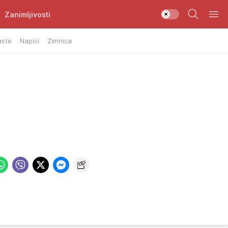
Zanimljivosti
aste
Napici
Zimnica