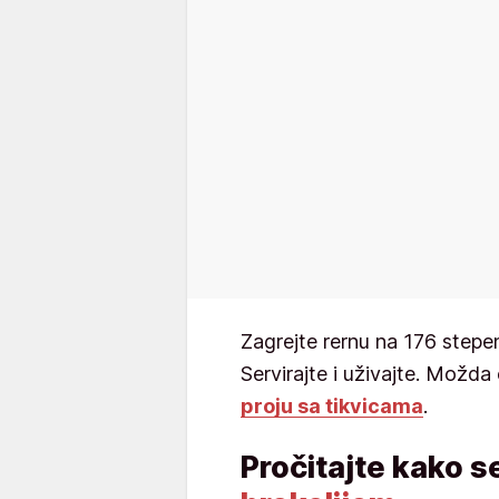
Zagrejte rernu na 176 stepen
Servirajte i uživajte. Možda 
proju sa tikvicama
.
Pročitajte kako s