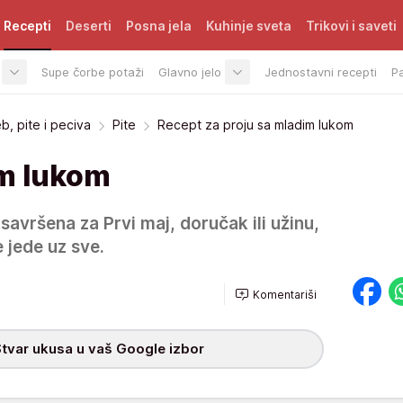
Recepti
Deserti
Posna jela
Kuhinje sveta
Trikovi i saveti
Supe čorbe potaži
Glavno jelo
Jednostavni recepti
P
b, pite i peciva
Pite
Recept za proju sa mladim lukom
im lukom
savršena za Prvi maj, doručak ili užinu,
 jede uz sve.
Komentariši
tvar ukusa u vaš Google izbor