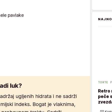
sele pavlake
NAJNO
TORTE
P
adi luk?
Retro 
adržaj ugljenih hidrata i ne sadrži
peče s
zvezd
mijski indeks. Bogat je vlaknima,
Kome