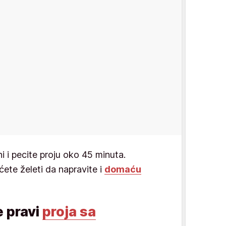
i i pecite proju oko 45 minuta.
ćete želeti da napravite i
domaću
e pravi
proja sa