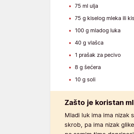
75 ml ulja
75 g kiselog mleka ili ki
100 g mladog luka
40 g vlašca
1 prašak za pecivo
8 g šećera
10 g soli
Zašto je koristan ml
Mladi luk ima ima nizak s
skrob, pa ima nizak glike