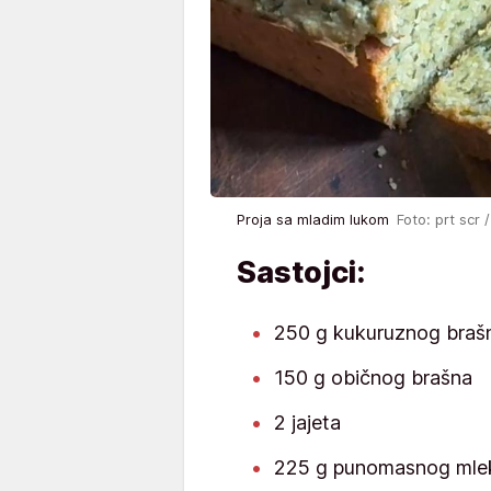
Proja sa mladim lukom
Foto: prt scr
Sastojci:
250 g kukuruznog braš
150 g običnog brašna
2 jajeta
225 g punomasnog mle