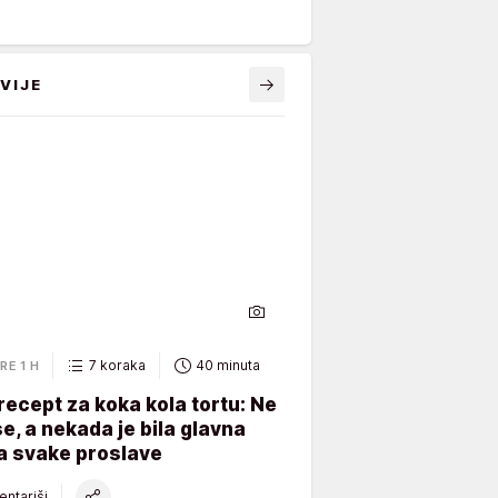
VIJE
7 koraka
40 minuta
RE 1 H
recept za koka kola tortu: Ne
e, a nekada je bila glavna
a svake proslave
ntariši