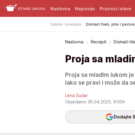
Naslovna
Najnovije
Praznici i slave
Salate i predjela
Domaći hleb, pite i peciva
Naslovna
Recepti
Domaći hle
Proja sa mlad
Proja sa mladim lukom je 
lako se pravi i može da se
Lena Sudar
Objavljeno 30.04.2025. 9:00h
Dodajte S