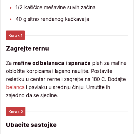
1/2 kašičice mešavine suvih začina
40 g sitno rendanog kačkavalja
Korak 1
Zagrejte rernu
Za
mafine od belanaca i spanaća
pleh za mafine
obložite korpicama i lagano nauljite. Postavite
rešetku u centar rerne i zagrejte na 180 C. Dodajte
belanca
i pavlaku u srednju činiju. Umutite ih
zajedno da se sjedine.
Korak 2
Ubacite sastojke