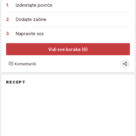
Izdinstajte povrće
Dodajte začine
Napravite sos
Vidi sve korake (6)
Komentariši
RECEPT