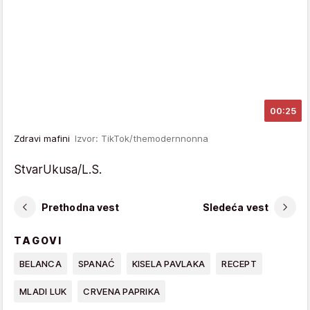
00:25
Zdravi mafini
Izvor: TikTok/themodernnonna
StvarUkusa/L.S.
Prethodna vest
Sledeća vest
TAGOVI
BELANCA
SPANAĆ
KISELA PAVLAKA
RECEPT
MLADI LUK
CRVENA PAPRIKA