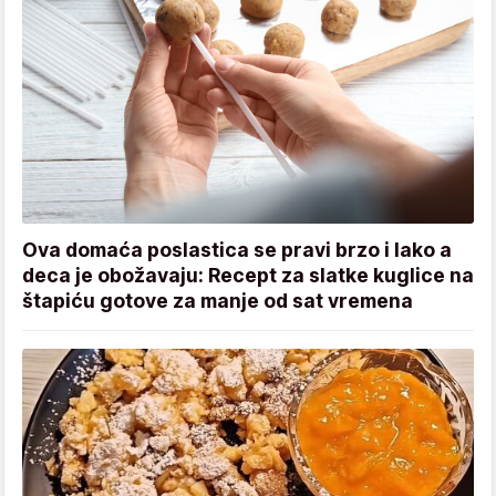
Ova domaća poslastica se pravi brzo i lako a
deca je obožavaju: Recept za slatke kuglice na
štapiću gotove za manje od sat vremena