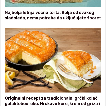
Najbolja letnja voćna torta: Bolja od svakog
sladoleda, nema potrebe da uključujete šporet
Originalni recept za tradicionalni grčki kolač
galaktoboureko: Hrskave kore, krem od griza i