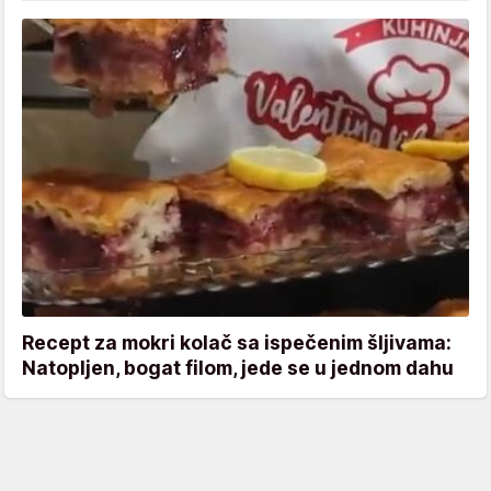
Recept za mokri kolač sa ispečenim šljivama:
Natopljen, bogat filom, jede se u jednom dahu