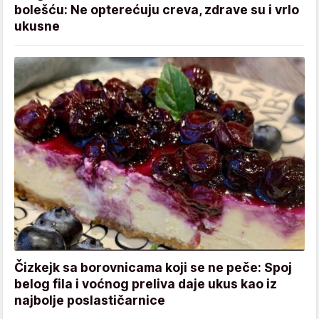
bolešću: Ne opterećuju creva, zdrave su i vrlo
ukusne
Čizkejk sa borovnicama koji se ne peče: Spoj
belog fila i voćnog preliva daje ukus kao iz
najbolje poslastičarnice