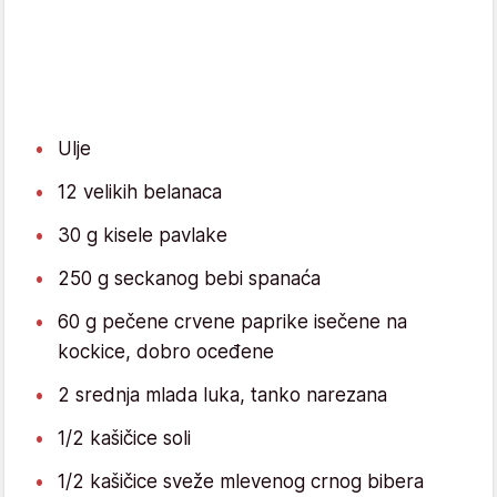
Ulje
12 velikih belanaca
30 g kisele pavlake
250 g seckanog bebi spanaća
60 g pečene crvene paprike isečene na
kockice, dobro oceđene
2 srednja mlada luka, tanko narezana
1/2 kašičice soli
1/2 kašičice sveže mlevenog crnog bibera