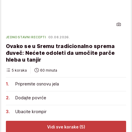
JEDNOSTAVNI RECEPTI
03.08.2026.
Ovako se u Sremu tradicionalno sprema
đuveč: Nećete odoleti da umočite parče
hleba u tanjir
5 koraka
60 minuta
Pripremite osnovu jela
Dodajte povrće
Ubacite krompir
Vidi sve korake (5)