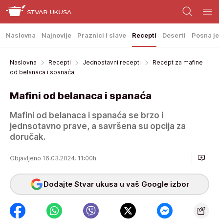
Naslovna
Najnovije
Praznici i slave
Recepti
Deserti
Posna je
Naslovna
Recepti
Jednostavni recepti
Recept za mafine
od belanaca i spanaća
Mafini od belanaca i spanaća
Mafini od belanaca i spanaća se brzo i
jednsotavno prave, a savršena su opcija za
doručak.
Objavljeno 16.03.2024. 11:00h
Dodajte Stvar ukusa u vaš Google izbor