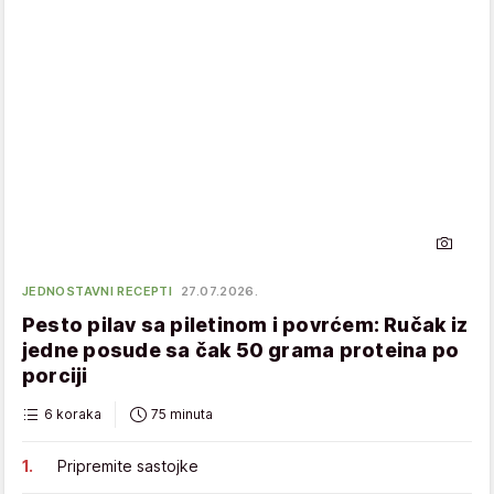
JEDNOSTAVNI RECEPTI
27.07.2026.
Pesto pilav sa piletinom i povrćem: Ručak iz
jedne posude sa čak 50 grama proteina po
porciji
6 koraka
75 minuta
Pripremite sastojke