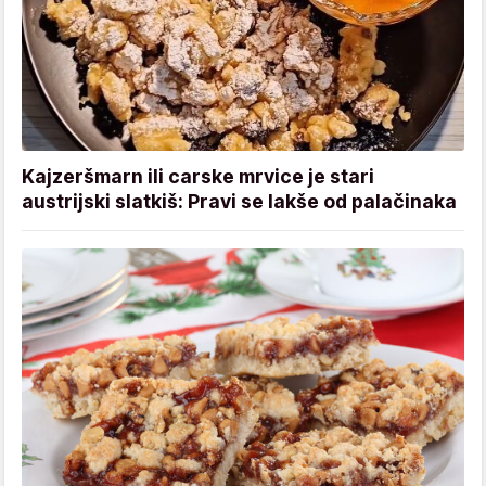
Kajzeršmarn ili carske mrvice je stari
austrijski slatkiš: Pravi se lakše od palačinaka