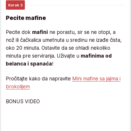
Korak 3
Pecite mafine
Pecite dok
mafini
ne porastu, sir se ne otopi, a
nož ili čačkalica umetnuta u sredinu ne izađe čista,
oko 20 minuta. Ostavite da se ohladi nekoliko
minuta pre serviranja. Uživajte u
mafinima od
belanca i spanaća
!
Pročitajte kako da napravite
Mini mafine sa jajima i
brokolijem
BONUS VIDEO