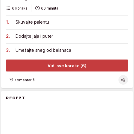
6 koraka
60 minuta
Skuvajte palentu
Dodajte jaja i puter
Umešajte sneg od belanaca
Vidi sve korake (6)
Komentariši
RECEPT