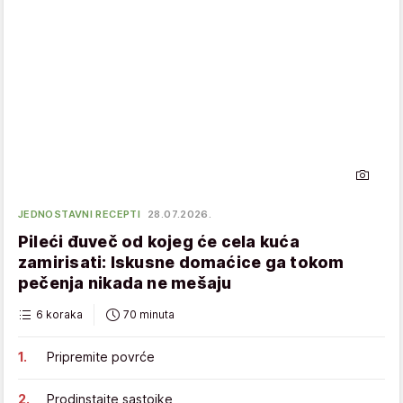
JEDNOSTAVNI RECEPTI
28.07.2026.
Pileći đuveč od kojeg će cela kuća
zamirisati: Iskusne domaćice ga tokom
pečenja nikada ne mešaju
6 koraka
70 minuta
Pripremite povrće
Prodinstajte sastojke