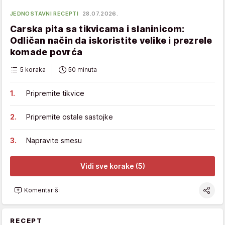
JEDNOSTAVNI RECEPTI
28.07.2026.
Carska pita sa tikvicama i slaninicom:
Odličan način da iskoristite velike i prezrele
komade povrća
5 koraka
50 minuta
Pripremite tikvice
Pripremite ostale sastojke
Napravite smesu
Vidi sve korake (5)
Komentariši
RECEPT