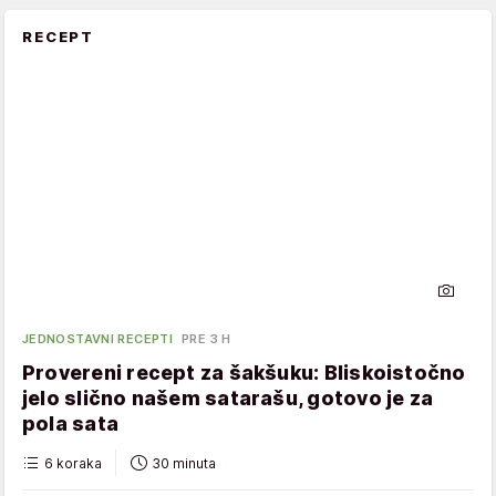
RECEPT
JEDNOSTAVNI RECEPTI
PRE 3 H
Provereni recept za šakšuku: Bliskoistočno
jelo slično našem satarašu, gotovo je za
pola sata
6 koraka
30 minuta