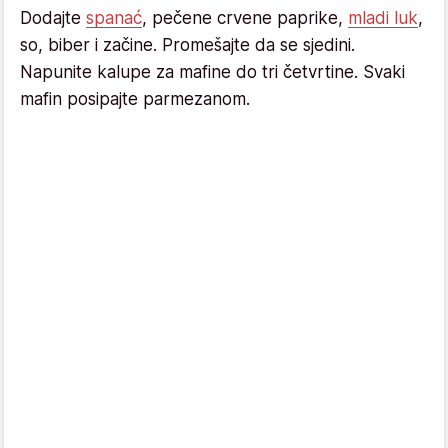
Dodajte
spanać
, pečene crvene paprike,
mladi luk
,
so, biber i začine. Promešajte da se sjedini.
Napunite kalupe za mafine do tri četvrtine. Svaki
mafin posipajte parmezanom.