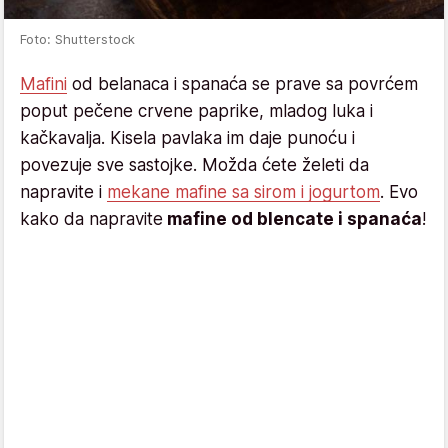
Foto: Shutterstock
Mafini
od belanaca i spanaća se prave sa povrćem
poput pečene crvene paprike, mladog luka i
kačkavalja. Kisela pavlaka im daje punoću i
povezuje sve sastojke. Možda ćete želeti da
napravite i
mekane mafine sa sirom i jogurtom
. Evo
kako da napravite
mafine od blencate i spanaća
!