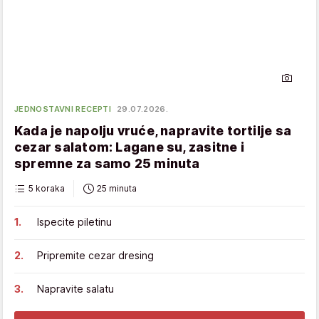
JEDNOSTAVNI RECEPTI
29.07.2026.
Kada je napolju vruće, napravite tortilje sa
cezar salatom: Lagane su, zasitne i
spremne za samo 25 minuta
5 koraka
25 minuta
Ispecite piletinu
Pripremite cezar dresing
Napravite salatu