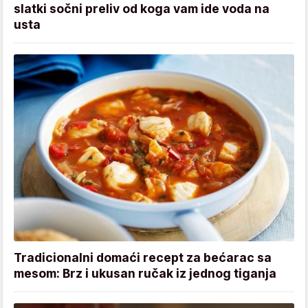
slatki sočni preliv od koga vam ide voda na
usta
Tradicionalni domaći recept za bećarac sa
mesom: Brz i ukusan ručak iz jednog tiganja