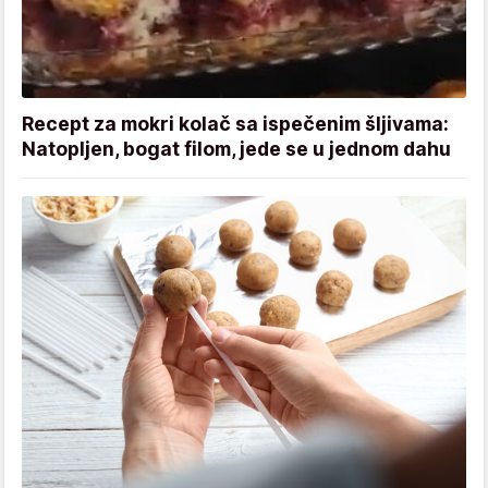
Recept za mokri kolač sa ispečenim šljivama:
Natopljen, bogat filom, jede se u jednom dahu