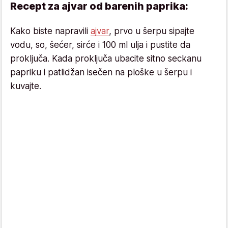
Recept za ajvar od barenih paprika:
Kako biste napravili
ajvar
, prvo u šerpu sipajte
vodu, so, šećer, sirće i 100 ml ulja i pustite da
proključa. Kada proključa ubacite sitno seckanu
papriku i patlidžan isečen na ploške u šerpu i
kuvajte.