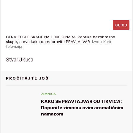
06:00
CENA TEGLE SKAČE NA 1.000 DINARA! Paprike bezobrazno
skupe, a evo kako da napravite PRAVI AJVAR
Izvor: Kurir
televizija
StvarUkusa
PROČITAJTE JOŠ
ZIMNICA
KAKO SE PRAVI AJVAR OD TIKVICA:
Dopunite zimnicu ovim aromatičnim
namazom