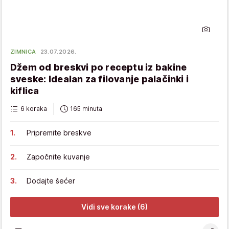
ZIMNICA
23.07.2026.
Džem od breskvi po receptu iz bakine
sveske: Idealan za filovanje palačinki i
kiflica
6 koraka
165 minuta
Pripremite breskve
Započnite kuvanje
Dodajte šećer
Vidi sve korake (6)