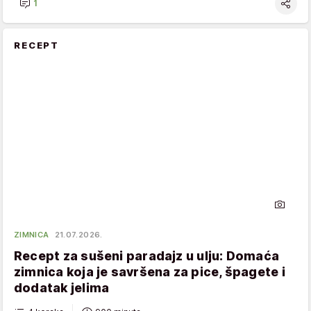
1
RECEPT
ZIMNICA
21.07.2026.
Recept za sušeni paradajz u ulju: Domaća
zimnica koja je savršena za pice, špagete i
dodatak jelima