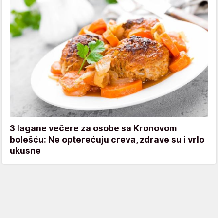
3 lagane večere za osobe sa Kronovom
bolešću: Ne opterećuju creva, zdrave su i vrlo
ukusne