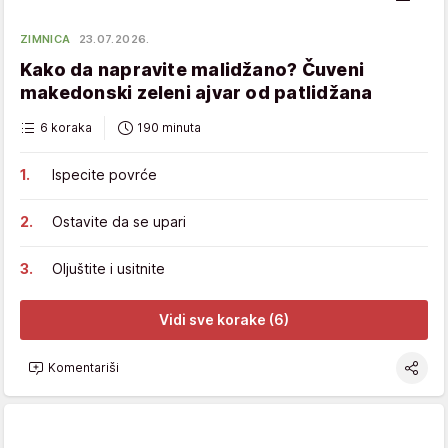
ZIMNICA
23.07.2026.
Kako da napravite malidžano? Čuveni
makedonski zeleni ajvar od patlidžana
6 koraka
190 minuta
Ispecite povrće
Ostavite da se upari
Oljuštite i usitnite
Vidi sve korake (6)
Komentariši