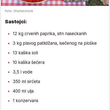
Foto: Shutterstock
Sastojci:
12 kg crvenih paprika, sitn naseckanih
3 kg plavog patlidžana, isečenog na ploške
13 kašika soli
10 kašika šećera
3,5 l vode
350 ml sirćeta
400 ml ulja
1 konzervans