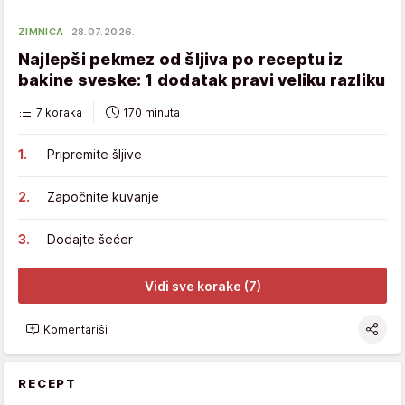
ZIMNICA
28.07.2026.
Najlepši pekmez od šljiva po receptu iz
bakine sveske: 1 dodatak pravi veliku razliku
7 koraka
170 minuta
Pripremite šljive
Započnite kuvanje
Dodajte šećer
Vidi sve korake (7)
Komentariši
RECEPT