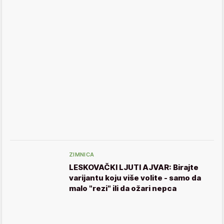
ZIMNICA
LESKOVAČKI LJUTI AJVAR: Birajte
varijantu koju više volite - samo da
malo "rezi" ili da ožari nepca