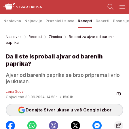
Naslovna
Najnovije
Praznici i slave
Recepti
Deserti
Posna je
Naslovna
Recepti
Zimnica
Recept za ajvar od barenih
paprika
Da li ste isprobali ajvar od barenih
paprika?
Ajvar od barenih paprika se brzo priprema i vrlo
je ukusan.
Lena Sudar
Objavljeno 30.09.2024. 14:58h
→ 15:01h
Dodajte Stvar ukusa u vaš Google izbor