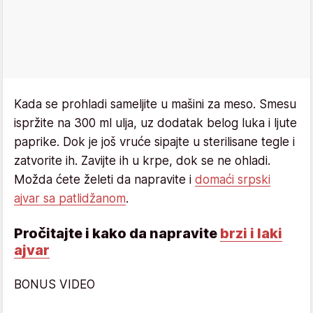
Kada se prohladi sameljite u mašini za meso. Smesu
ispržite na 300 ml ulja, uz dodatak belog luka i ljute
paprike. Dok je još vruće sipajte u sterilisane tegle i
zatvorite ih. Zavijte ih u krpe, dok se ne ohladi.
Možda ćete želeti da napravite i
domaći srpski
ajvar sa patlidžanom
.
Pročitajte i kako da napravite
brzi i laki
ajvar
BONUS VIDEO