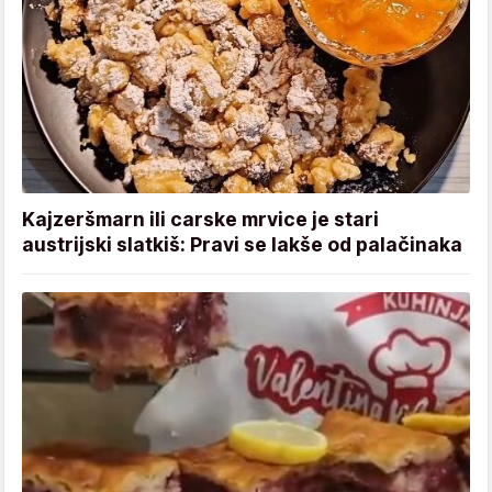
Kajzeršmarn ili carske mrvice je stari
austrijski slatkiš: Pravi se lakše od palačinaka