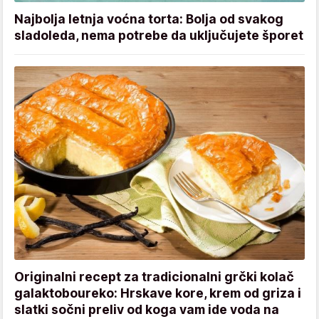
Najbolja letnja voćna torta: Bolja od svakog
sladoleda, nema potrebe da uključujete šporet
Originalni recept za tradicionalni grčki kolač
galaktoboureko: Hrskave kore, krem od griza i
slatki sočni preliv od koga vam ide voda na