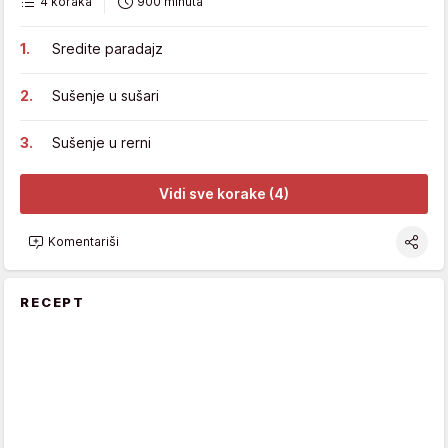
4 koraka
900 minuta
Sredite paradajz
Sušenje u sušari
Sušenje u rerni
Vidi sve korake (4)
Komentariši
RECEPT