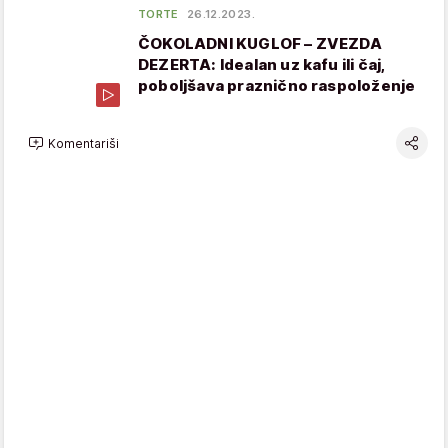
TORTE
26.12.2023.
ČOKOLADNI KUGLOF – ZVEZDA
DEZERTA: Idealan uz kafu ili čaj,
poboljšava praznično raspoloženje
Komentariši