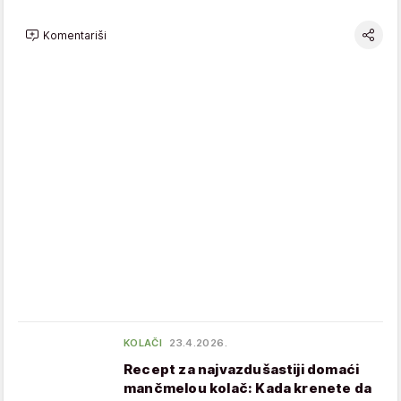
Komentariši
KOLAČI
23.4.2026.
Recept za najvazdušastiji domaći
mančmelou kolač: Kada krenete da