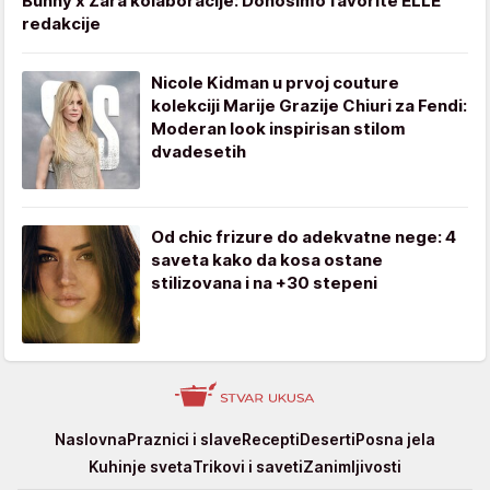
Bunny x Zara kolaboracije: Donosimo favorite ELLE
redakcije
Nicole Kidman u prvoj couture
kolekciji Marije Grazije Chiuri za Fendi:
Moderan look inspirisan stilom
dvadesetih
Od chic frizure do adekvatne nege: 4
saveta kako da kosa ostane
stilizovana i na +30 stepeni
Stvar
Naslovna
Praznici i slave
Recepti
Deserti
Posna jela
ukusa
Kuhinje sveta
Trikovi i saveti
Zanimljivosti