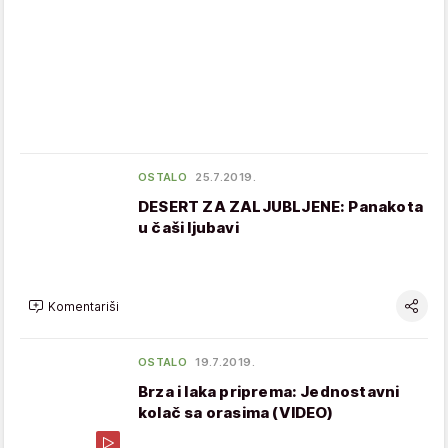
OSTALO
25.7.2019.
DESERT ZA ZALJUBLJENE: Panakota
u čaši ljubavi
Komentariši
OSTALO
19.7.2019.
Brza i laka priprema: Jednostavni
kolač sa orasima (VIDEO)