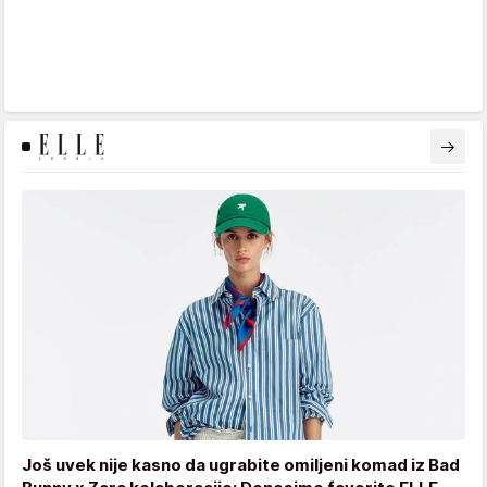
Još uvek nije kasno da ugrabite omiljeni komad iz Bad