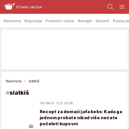
Naslovna
Najnovije
Praznici i slave
Recepti
Deserti
Posna je
Naslovna
slatkiš
#
slatkiš
OSTALO
12.5.2026.
Recept za domaći jafa keks: Kada ga
jednom probate nikad više nećete
poželeti kupovni