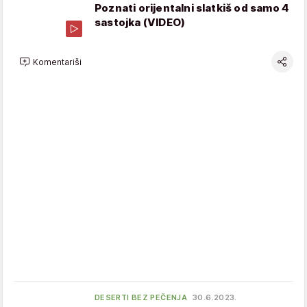
Poznati orijentalni slatkiš od samo 4
sastojka (VIDEO)
Komentariši
DESERTI BEZ PEČENJA
30.6.2023.