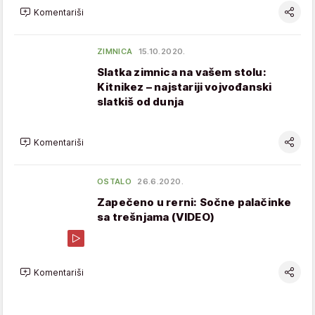
Komentariši
ZIMNICA
15.10.2020.
Slatka zimnica na vašem stolu:
Kitnikez – najstariji vojvođanski
slatkiš od dunja
Komentariši
OSTALO
26.6.2020.
Zapečeno u rerni: Sočne palačinke
sa trešnjama (VIDEO)
Komentariši