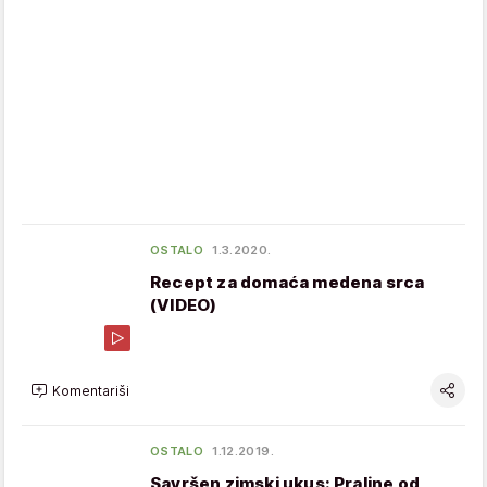
OSTALO
1.3.2020.
Recept za domaća medena srca
(VIDEO)
Komentariši
OSTALO
1.12.2019.
Savršen zimski ukus: Praline od