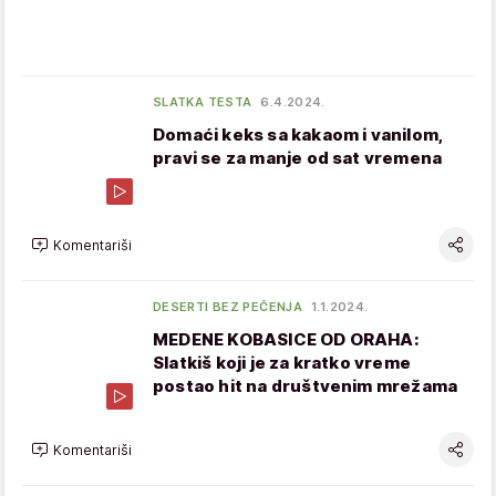
SLATKA TESTA
6.4.2024.
Domaći keks sa kakaom i vanilom,
pravi se za manje od sat vremena
Komentariši
DESERTI BEZ PEČENJA
1.1.2024.
MEDENE KOBASICE OD ORAHA:
Slatkiš koji je za kratko vreme
postao hit na društvenim mrežama
Komentariši