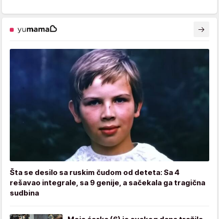
Šta se desilo sa ruskim čudom od deteta: Sa 4
rešavao integrale, sa 9 genije, a sačekala ga tragična
sudbina