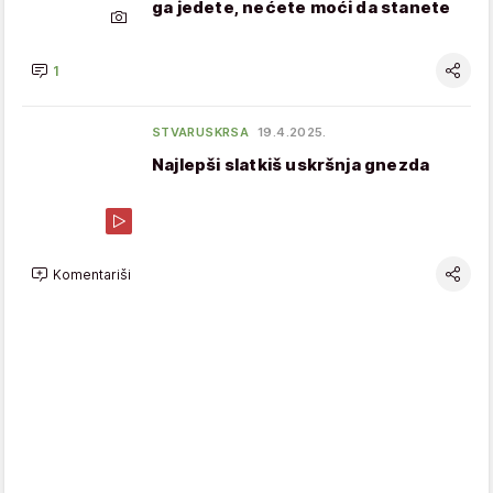
ga jedete, nećete moći da stanete
1
STVARUSKRSA
19.4.2025.
Najlepši slatkiš uskršnja gnezda
Komentariši