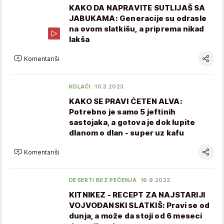
KAKO DA NAPRAVITE SUTLIJAŠ SA
JABUKAMA: Generacije su odrasle
na ovom slatkišu, a priprema nikad
lakša
Komentariši
KOLAČI
10.3.2023.
KAKO SE PRAVI ĆETEN ALVA:
Potrebno je samo 5 jeftinih
sastojaka, a gotova je dok lupite
dlanom o dlan - super uz kafu
Komentariši
DESERTI BEZ PEČENJA
16.9.2022.
KITNIKEZ - RECEPT ZA NAJSTARIJI
VOJVOĐANSKI SLATKIŠ: Pravi se od
dunja, a može da stoji od 6 meseci