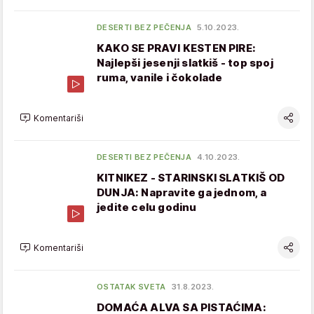
DESERTI BEZ PEČENJA
5.10.2023.
KAKO SE PRAVI KESTEN PIRE:
Najlepši jesenji slatkiš - top spoj
ruma, vanile i čokolade
Komentariši
DESERTI BEZ PEČENJA
4.10.2023.
KITNIKEZ - STARINSKI SLATKIŠ OD
DUNJA: Napravite ga jednom, a
jedite celu godinu
Komentariši
OSTATAK SVETA
31.8.2023.
DOMAĆA ALVA SA PISTAĆIMA: