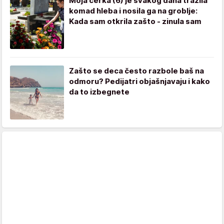
Moja ćerka (6) je svakog dana tražila
komad hleba i nosila ga na groblje:
Kada sam otkrila zašto - zinula sam
Zašto se deca često razbole baš na
odmoru? Pedijatri objašnjavaju i kako
da to izbegnete