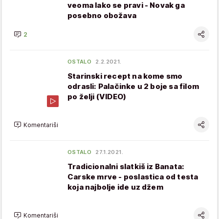
veoma lako se pravi - Novak ga
posebno obožava
2
OSTALO
2.2.2021.
Starinski recept na kome smo
odrasli: Palačinke u 2 boje sa filom
po želji (VIDEO)
Komentariši
OSTALO
27.1.2021.
Tradicionalni slatkiš iz Banata:
Carske mrve - poslastica od testa
koja najbolje ide uz džem
Komentariši