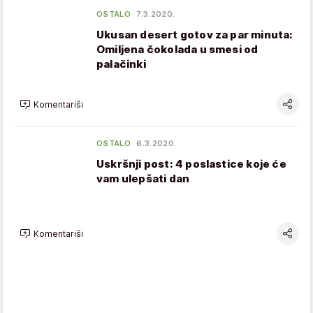
OSTALO
7.3.2020.
Ukusan desert gotov za par minuta:
Omiljena čokolada u smesi od
palačinki
Komentariši
OSTALO
6.3.2020.
Uskršnji post: 4 poslastice koje će
vam ulepšati dan
Komentariši