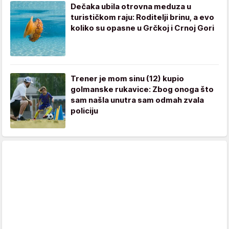
Dečaka ubila otrovna meduza u
turističkom raju: Roditelji brinu, a evo
koliko su opasne u Grčkoj i Crnoj Gori
Trener je mom sinu (12) kupio
golmanske rukavice: Zbog onoga što
sam našla unutra sam odmah zvala
policiju