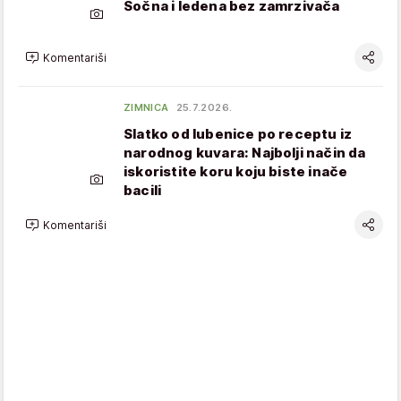
Sočna i ledena bez zamrzivača
Komentariši
ZIMNICA
25.7.2026.
Slatko od lubenice po receptu iz
narodnog kuvara: Najbolji način da
iskoristite koru koju biste inače
bacili
Komentariši