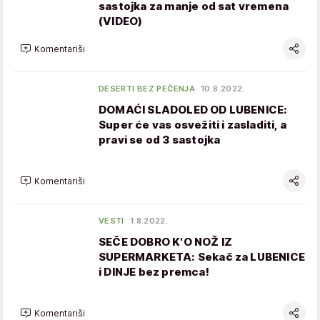
sastojka za manje od sat vremena
(VIDEO)
Komentariši
DESERTI BEZ PEČENJA
10.8.2022.
DOMAĆI SLADOLED OD LUBENICE:
Super će vas osvežiti i zasladiti, a
pravi se od 3 sastojka
Komentariši
VESTI
1.8.2022.
SEČE DOBRO K'O NOŽ IZ
SUPERMARKETA: Sekač za LUBENICE
i DINJE bez premca!
Komentariši