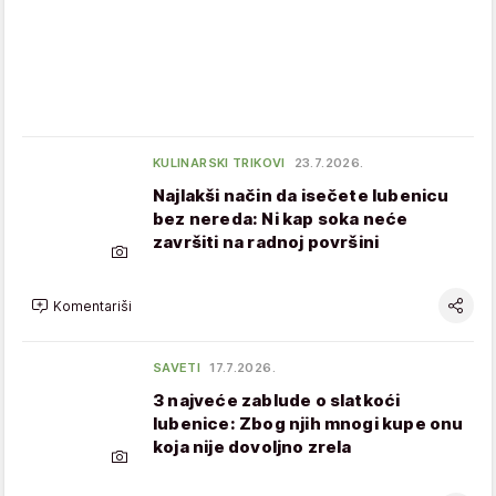
KULINARSKI TRIKOVI
23.7.2026.
Najlakši način da isečete lubenicu
bez nereda: Ni kap soka neće
završiti na radnoj površini
Komentariši
SAVETI
17.7.2026.
3 najveće zablude o slatkoći
lubenice: Zbog njih mnogi kupe onu
koja nije dovoljno zrela