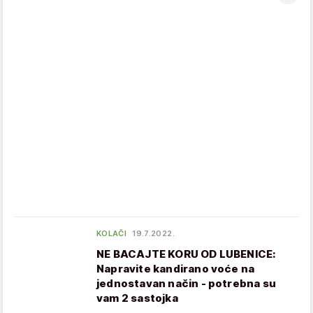
KOLAČI
19.7.2022.
NE BACAJTE KORU OD LUBENICE:
Napravite kandirano voće na
jednostavan način - potrebna su
vam 2 sastojka