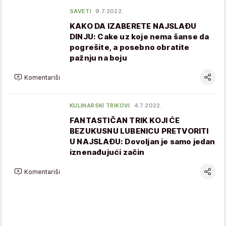
SAVETI
9.7.2022.
KAKO DA IZABERETE NAJSLAĐU
DINJU: Cake uz koje nema šanse da
pogrešite, a posebno obratite
pažnju na boju
Komentariši
KULINARSKI TRIKOVI
4.7.2022.
FANTASTIČAN TRIK KOJI ĆE
BEZUKUSNU LUBENICU PRETVORITI
U NAJSLAĐU: Dovoljan je samo jedan
iznenađujući začin
Komentariši