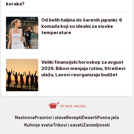
koraka?
Od belih haljina do šarenih japanki: 6
komada koji su idealni za visoke
temperature
Veliki finansijski horoskop za avgust
2026: Bikovi menjaju rutinu, Strelčevi
ulažu, Lavovi reorganizuju budžet
Stvar
Naslovna
Praznici i slave
Recepti
Deserti
Posna jela
ukusa
Kuhinje sveta
Trikovi i saveti
Zanimljivosti