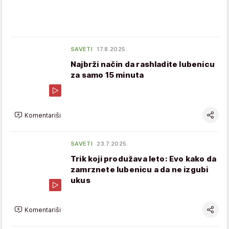
SAVETI
17.8.2025.
Najbrži način da rashladite lubenicu
za samo 15 minuta
Komentariši
SAVETI
23.7.2025.
Trik koji produžava leto: Evo kako da
zamrznete lubenicu a da ne izgubi
ukus
Komentariši