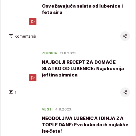
Osvežavajuća salata od lubenice i
feta sira
Komentariši
ZIMNICA
11.8.2023.
NAJBOLJI RECEPT ZA DOMAĆE
SLATKO OD LUBENICE: Najukusnija
jeftina zimnica
1
VESTI
4.8.2023.
NEODOLJIVA LUBENICA I DINJA ZA
TOPLE DANE: Evo kako da ih najlakše
isečete!