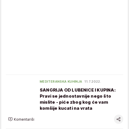
MEDITERANSKA KUHINJA
11.7.2022.
SANGRIJA OD LUBENICE I KUPINA:
Pravi se jednostavnije nego što
mislite - piće zbog kog će vam
komšije kucati na vrata
Komentariši