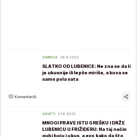
ZIMNICA
26.6.2022.
SLATKO OD LUBENICE: Ne zna se da li
je ukusnije ili lepše miriše, a kuva se
samo pola sata
Komentariši
SAVETI
21.6.2022.
MNOGI PRAVE ISTU GREŠKU I DRŽE
LUBENICU U FRIŽIDERU: Na taj način
gubi boju i ukus, a evo kako da što