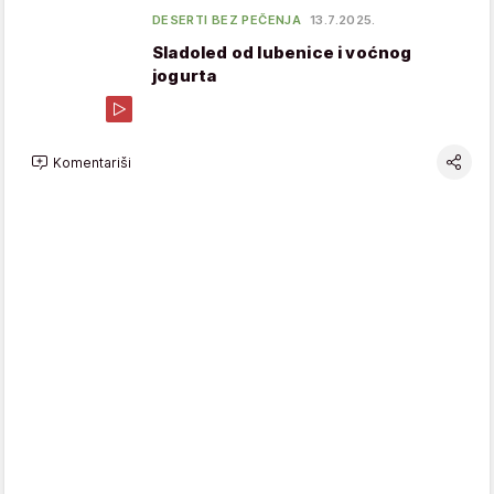
DESERTI BEZ PEČENJA
13.7.2025.
Sladoled od lubenice i voćnog
jogurta
Komentariši