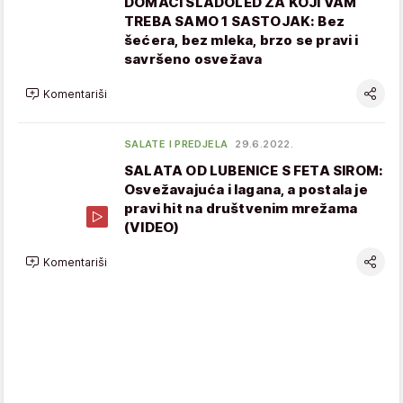
DOMAĆI SLADOLED ZA KOJI VAM
TREBA SAMO 1 SASTOJAK: Bez
šećera, bez mleka, brzo se pravi i
savršeno osvežava
Komentariši
SALATE I PREDJELA
29.6.2022.
SALATA OD LUBENICE S FETA SIROM:
Osvežavajuća i lagana, a postala je
pravi hit na društvenim mrežama
(VIDEO)
Komentariši