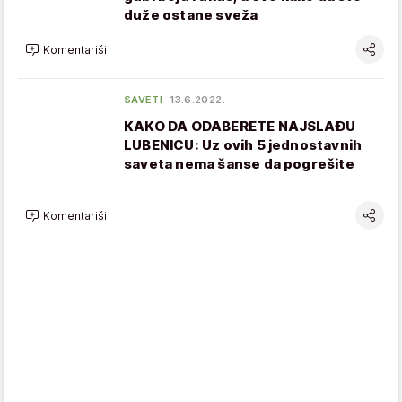
duže ostane sveža
Komentariši
SAVETI
13.6.2022.
KAKO DA ODABERETE NAJSLAĐU
LUBENICU: Uz ovih 5 jednostavnih
saveta nema šanse da pogrešite
Komentariši