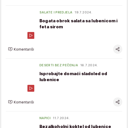
SALATE I PREDJELA
19.7.2024.
Bogata obrok salata sa lubenicom i
feta sirom
Komentariši
DESERTI BEZ PEČENJA
16.7.2024.
Isprobajte domaći sladoled od
lubenice
Komentariši
NAPICI
11.7.2024.
Bezalkoholni koktel od lubenice