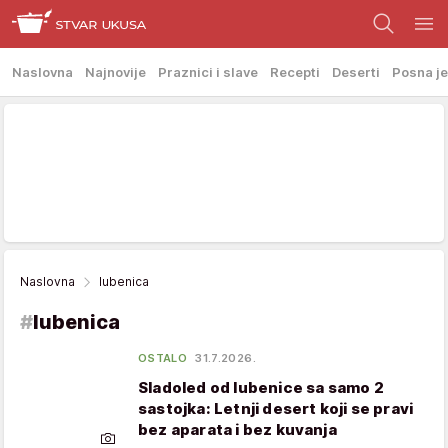
Naslovna
Najnovije
Praznici i slave
Recepti
Deserti
Posna je
Naslovna
lubenica
#
lubenica
OSTALO
31.7.2026.
Sladoled od lubenice sa samo 2
sastojka: Letnji desert koji se pravi
bez aparata i bez kuvanja