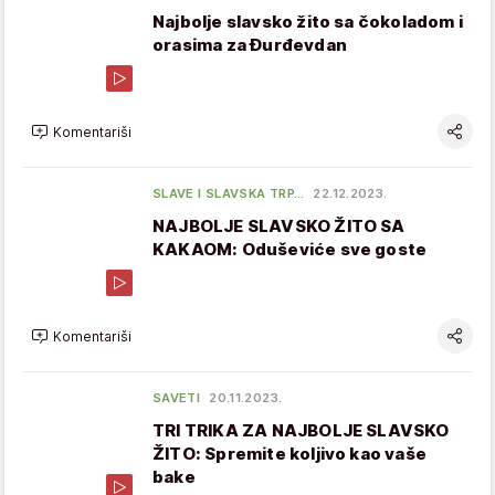
Najbolje slavsko žito sa čokoladom i
orasima za Đurđevdan
Komentariši
SLAVE I SLAVSKA TRP…
22.12.2023.
NAJBOLJE SLAVSKO ŽITO SA
KAKAOM: Oduševiće sve goste
Komentariši
SAVETI
20.11.2023.
TRI TRIKA ZA NAJBOLJE SLAVSKO
ŽITO: Spremite koljivo kao vaše
bake