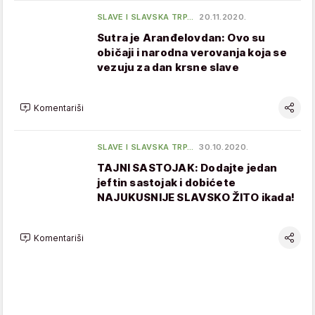
SLAVE I SLAVSKA TRP…
20.11.2020.
Sutra je Aranđelovdan: Ovo su
običaji i narodna verovanja koja se
vezuju za dan krsne slave
Komentariši
SLAVE I SLAVSKA TRP…
30.10.2020.
TAJNI SASTOJAK: Dodajte jedan
jeftin sastojak i dobićete
NAJUKUSNIJE SLAVSKO ŽITO ikada!
Komentariši