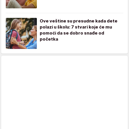
Ove veštine su presudne kada dete
polazi u školu: 7 stvari koje će mu
pomoći da se dobro snađe od
početka