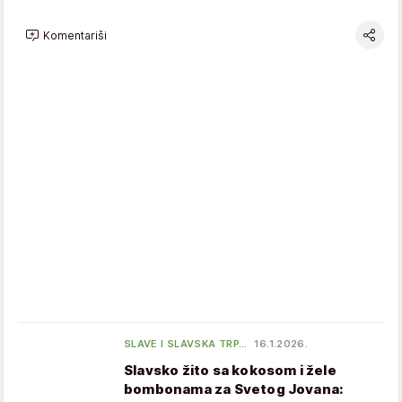
Komentariši
SLAVE I SLAVSKA TRP…
16.1.2026.
Slavsko žito sa kokosom i žele
bombonama za Svetog Jovana: