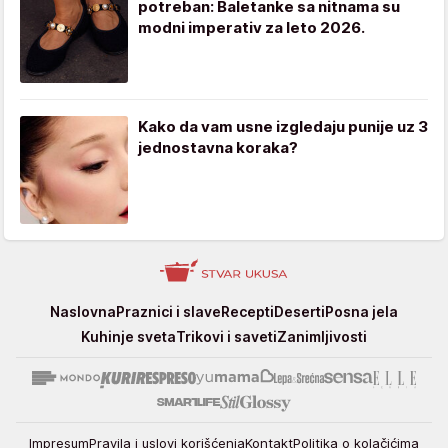
potreban: Baletanke sa nitnama su
modni imperativ za leto 2026.
Kako da vam usne izgledaju punije uz 3
jednostavna koraka?
Stvar
Naslovna
Praznici i slave
Recepti
Deserti
Posna jela
ukusa
Kuhinje sveta
Trikovi i saveti
Zanimljivosti
Impresum
Pravila i uslovi korišćenja
Kontakt
Politika o kolačićima