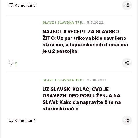
Komentariši
SLAVE I SLAVSKA TRP…
5.5.2022.
NAJBOLJI RECEPT ZA SLAVSKO
ŽITO: Uz par trikova biće savršeno
skuvano, a tajna iskusnih domaćica
je u 2 sastojka
2
SLAVE I SLAVSKA TRP…
27.10.2021.
UZ SLAVSKI KOLAČ, OVO JE
OBAVEZNI DEO POSLUŽENJA NA
SLAVI: Kako da napravite žito na
starinski način
Komentariši