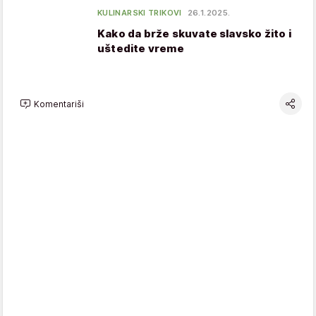
KULINARSKI TRIKOVI
26.1.2025.
Kako da brže skuvate slavsko žito i
uštedite vreme
Komentariši