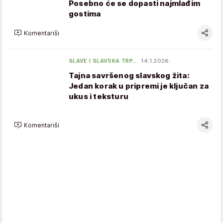
Posebno će se dopasti najmlađim
gostima
Komentariši
SLAVE I SLAVSKA TRP…
14.1.2026.
Tajna savršenog slavskog žita:
Jedan korak u pripremi je ključan za
ukus i teksturu
Komentariši