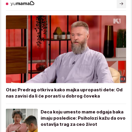
Otac Predrag otkriva kako majka upropasti dete: Od
nas zavisi da li će porasti u dobrog čoveka
Deca koju umesto mame odgaja baka
imaju posledice: Psiholozi kažu da ovo
ostavlja trag za ceo život