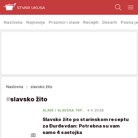
Naslovna
Najnovije
Praznici i slave
Recepti
Deserti
Posna je
Naslovna
slavsko žito
#
slavsko žito
SLAVE I SLAVSKA TRP…
4.5.2026.
Slavsko žito po starinskom receptu
za Đurđevdan: Potrebna su vam
samo 4 sastojka