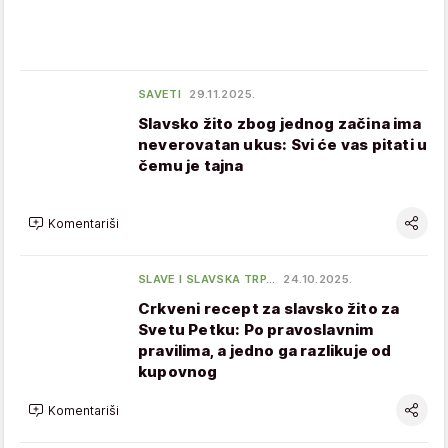
SAVETI
29.11.2025.
Slavsko žito zbog jednog začina ima
neverovatan ukus: Svi će vas pitati u
čemu je tajna
Komentariši
SLAVE I SLAVSKA TRP…
24.10.2025.
Crkveni recept za slavsko žito za
Svetu Petku: Po pravoslavnim
pravilima, a jedno ga razlikuje od
kupovnog
Komentariši