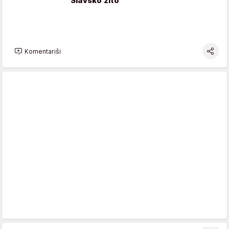
Slavsko žito
Komentariši