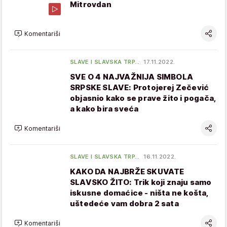
Mitrovdan
Komentariši
SLAVE I SLAVSKA TRP…
17.11.2022.
SVE O 4 NAJVAŽNIJA SIMBOLA
SRPSKE SLAVE: Protojerej Zečević
objasnio kako se prave žito i pogača,
a kako bira sveća
Komentariši
SLAVE I SLAVSKA TRP…
16.11.2022.
KAKO DA NAJBRŽE SKUVATE
SLAVSKO ŽITO: Trik koji znaju samo
iskusne domaćice - ništa ne košta,
uštedeće vam dobra 2 sata
Komentariši