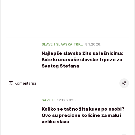
SLAVE I SLAVSKA TRP…
8.1.2026.
Najlepše slavsko žito sa lešnicima:
Biće kruna vaše slavske trpeze za
Svetog Stefana
Komentariši
SAVETI
12.12.2025.
Koliko se tačno žita kuva po osobi?
Ovo su precizne količine za malu i
veliku slavu