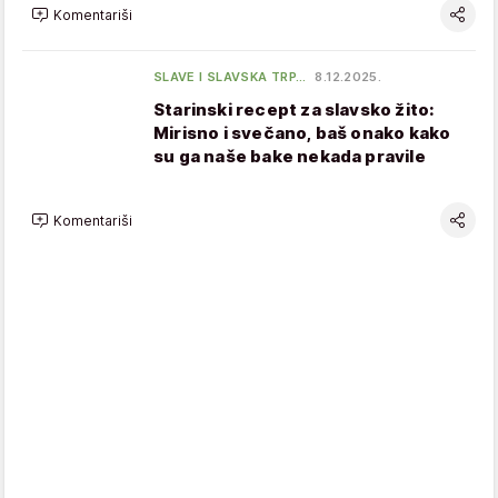
Komentariši
SLAVE I SLAVSKA TRP…
8.12.2025.
Starinski recept za slavsko žito:
Mirisno i svečano, baš onako kako
su ga naše bake nekada pravile
Komentariši