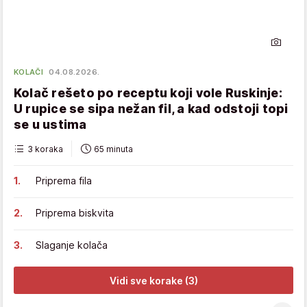
KOLAČI
04.08.2026.
Kolač rešeto po receptu koji vole Ruskinje:
U rupice se sipa nežan fil, a kad odstoji topi
se u ustima
3 koraka
65 minuta
Priprema fila
Priprema biskvita
Slaganje kolača
Vidi sve korake (3)