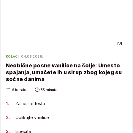
KOLAČI
04.08.2026.
Neobične posne vanilice na šolje: Umesto
spajanja, umačete ih u sirup zbog kojeg su
sočne danima
6 koraka
55 minuta
Zamesite testo
Oblikujte vanilice
Ispecite