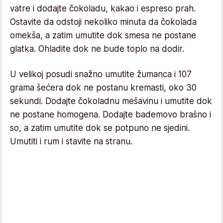
vatre i dodajte čokoladu, kakao i espreso prah.
Ostavite da odstoji nekoliko minuta da čokolada
omekša, a zatim umutite dok smesa ne postane
glatka. Ohladite dok ne bude toplo na dodir.
U velikoj posudi snažno umutite žumanca i 107
grama šećera dok ne postanu kremasti, oko 30
sekundi. Dodajte čokoladnu mešavinu i umutite dok
ne postane homogena. Dodajte bademovo brašno i
so, a zatim umutite dok se potpuno ne sjedini.
Umutiti i rum i stavite na stranu.