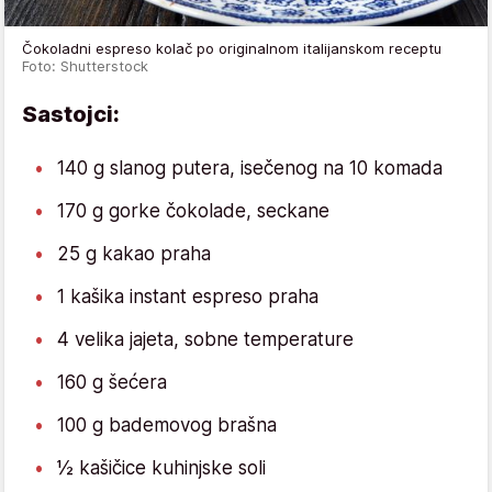
Čokoladni espreso kolač po originalnom italijanskom receptu
Foto: Shutterstock
Sastojci:
140 g slanog putera, isečenog na 10 komada
170 g gorke čokolade, seckane
25 g kakao praha
1 kašika instant espreso praha
4 velika jajeta, sobne temperature
160 g šećera
100 g bademovog brašna
½ kašičice kuhinjske soli