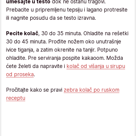
umešajte u testo
dok ne ostanu tragovi.
Prebacite u pripremljenu tepsiju i lagano protresite
ili nagnite posudu da se testo izravna.
Pecite kolač
, 30 do 35 minuta. Ohladite na rešetki
30 do 45 minuta. Prođite nožem oko unutrašnje
ivice tiganja, a zatim okrenite na tanjir. Potpuno
ohladite. Pre serviranja pospite kakaoom. Možda
ćete želeti da napravite i
kolač od višanja u sirupu
od proseka
.
Pročitajte kako se pravi
zebra kolač po ruskom
receptu