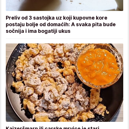
Preliv od 3 sastojka uz koji kupovne kore
postaju bolje od domaćih: A svaka pita bude
sočnija i ima bogatiji ukus
Kajzeršmarn ili carske mrvice je stari