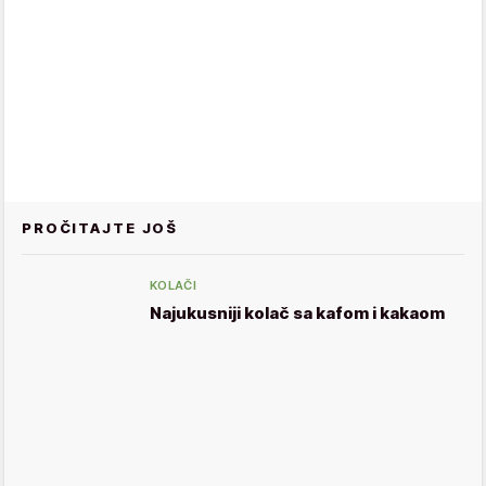
PROČITAJTE JOŠ
KOLAČI
Najukusniji kolač sa kafom i kakaom