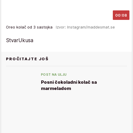
00:08
Oreo kolač od 3 sastojka
Izvor: Instagram/maddesmat.se
StvarUkusa
PROČITAJTE JOŠ
POST NA ULJU
Posni čokoladni kolač sa
marmeladom