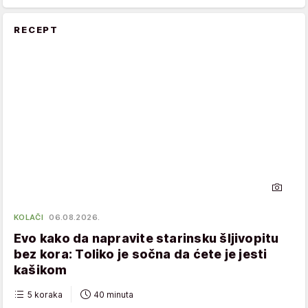
RECEPT
KOLAČI
06.08.2026.
Evo kako da napravite starinsku šljivopitu
bez kora: Toliko je sočna da ćete je jesti
kašikom
5 koraka
40 minuta