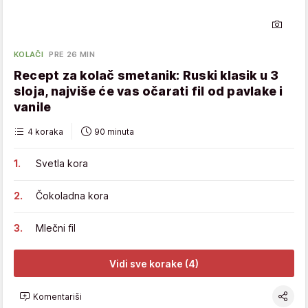
KOLAČI
PRE 26 MIN
Recept za kolač smetanik: Ruski klasik u 3
sloja, najviše će vas očarati fil od pavlake i
vanile
4 koraka
90 minuta
Svetla kora
Čokoladna kora
Mlečni fil
Vidi sve korake (4)
Komentariši