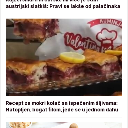
austrijski slatkiš: Pravi se lakše od palačinaka
Recept za mokri kolač sa ispečenim šljivama:
Natopljen, bogat filom, jede se u jednom dahu