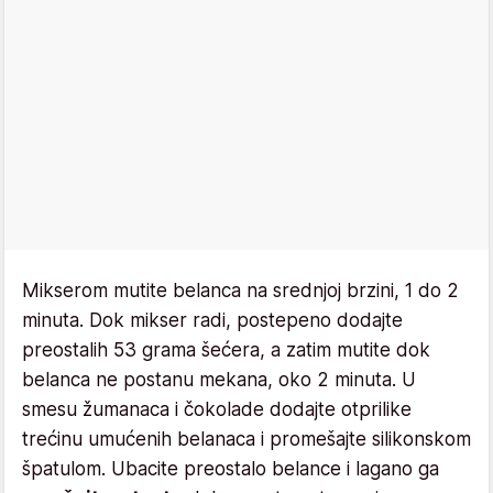
Mikserom mutite belanca na srednjoj brzini, 1 do 2
minuta. Dok mikser radi, postepeno dodajte
preostalih 53 grama šećera, a zatim mutite dok
belanca ne postanu mekana, oko 2 minuta. U
smesu žumanaca i čokolade dodajte otprilike
trećinu umućenih belanaca i promešajte silikonskom
špatulom. Ubacite preostalo belance i lagano ga