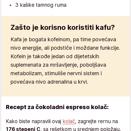
3 kašike tamnog ruma
Zašto je korisno koristiti kafu?
Kafa je bogata kofeinom, pa time povećava
nivo energije, ali podstiče i moždane funkcije.
Kofein je takođe jedan od dijetetskih
suplemenata za mršavljenje, poboljšava
metabolizam, stimuliše nervni sistem i
povećava nivo adrenalina u krvi.
Recept za čokoladni espreso kolač:
Kako biste napravili ovaj
kolač
, zagrejte rernu na
176 stepeni C
, sa rešetkom u srednjem položaju.