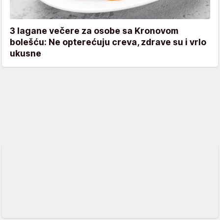
3 lagane večere za osobe sa Kronovom
bolešću: Ne opterećuju creva, zdrave su i vrlo
ukusne