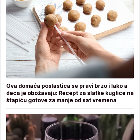
Ova domaća poslastica se pravi brzo i lako a
deca je obožavaju: Recept za slatke kuglice na
štapiću gotove za manje od sat vremena