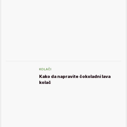
KOLAČI
Kako da napravite čokoladni lava
kolač