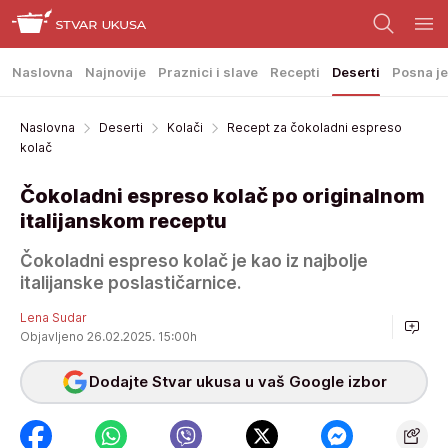
Naslovna
Najnovije
Praznici i slave
Recepti
Deserti
Posna je
Naslovna
Deserti
Kolači
Recept za čokoladni espreso
kolač
Čokoladni espreso kolač po originalnom
italijanskom receptu
Čokoladni espreso kolač je kao iz najbolje
italijanske poslastičarnice.
Lena Sudar
Objavljeno 26.02.2025. 15:00h
Dodajte Stvar ukusa u vaš Google izbor