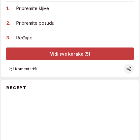
Pripremite šljive
Pripremite posudu
Ređajte
Vidi sve korake (5)
Komentariši
RECEPT