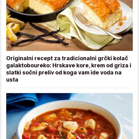
Originalni recept za tradicionalni grčki kolač
galaktoboureko: Hrskave kore, krem od griza i
slatki sočni preliv od koga vam ide voda na
usta