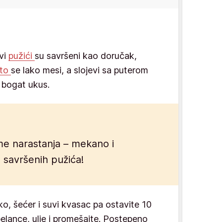
ovi
pužići
su savršeni kao doručak,
sto
se lako mesi, a slojevi sa puterom
 bogat ukus.
e narastanja – mekano i
a savršenih pužića!
, šećer i suvi kvasac pa ostavite 10
elance, ulje i promešajte. Postepeno