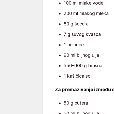
100 ml mlake vode
200 ml mlakog mleka
60 g šećera
7 g suvog kvasca
1 belance
90 ml biljnog ulja
550–600 g brašna
1 kašičica soli
Za premazivanje između s
50 g putera
50 ml biljnog ulja