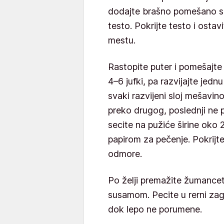
dodajte brašno pomešano sa
testo. Pokrijte testo i osta
mestu.
Rastopite puter i pomešajte 
4–6 jufki, pa razvijajte jed
svaki razvijeni sloj mešavino
preko drugog, poslednji ne p
secite na pužiće širine oko 
papirom za pečenje. Pokrijte
odmore.
Po želji premažite žumancet
susamom. Pecite u rerni za
dok lepo ne porumene.