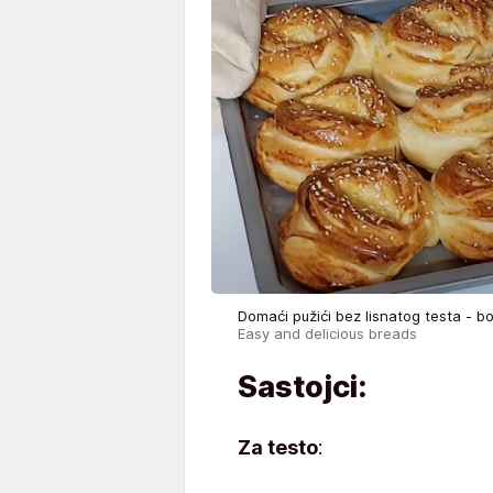
Domaći pužići bez lisnatog testa - b
Easy and delicious breads
Sastojci:
Za testo
: