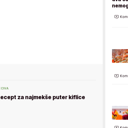
nemog
Kome
Kome
ECIVA
ecept za najmekše puter kiflice
Kome