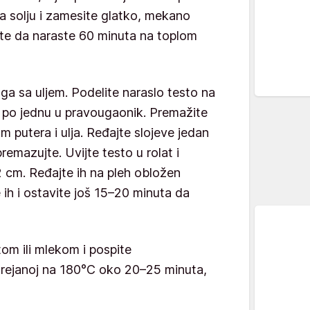
 solju i zamesite glatko, mekano
vite da naraste 60 minuta na toplom
ga sa uljem. Podelite naraslo testo na
nu po jednu u pravougaonik. Premažite
m putera i ulja. Ređajte slojeve jedan
remazujte. Uvijte testo u rolat i
2 cm. Ređajte ih na pleh obložen
 ih i ostavite još 15–20 minuta da
om ili mlekom i pospite
grejanoj na 180°C oko 20–25 minuta,