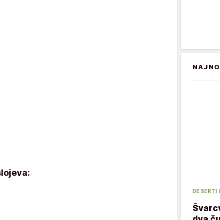
NAJNO
lojeva:
DESERTI
Švarcv
dva ču