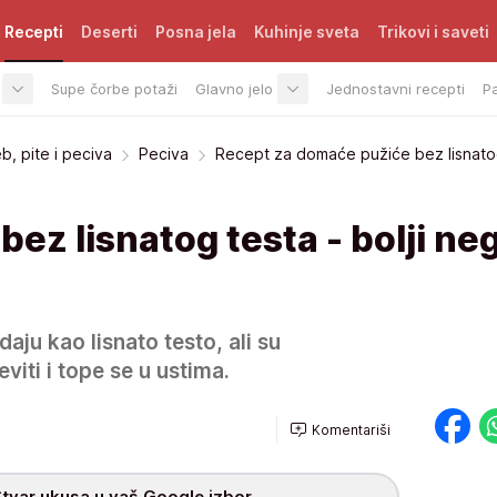
Recepti
Deserti
Posna jela
Kuhinje sveta
Trikovi i saveti
Supe čorbe potaži
Glavno jelo
Jednostavni recepti
P
b, pite i peciva
Peciva
Recept za domaće pužiće bez lisnato
ez lisnatog testa - bolji neg
aju kao lisnato testo, ali su
viti i tope se u ustima.
Komentariši
tvar ukusa u vaš Google izbor