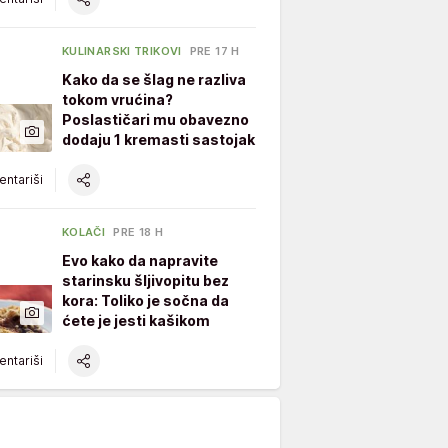
KULINARSKI TRIKOVI
PRE 17 H
Kako da se šlag ne razliva
tokom vrućina?
Poslastičari mu obavezno
dodaju 1 kremasti sastojak
ntariši
KOLAČI
PRE 18 H
Evo kako da napravite
starinsku šljivopitu bez
kora: Toliko je sočna da
ćete je jesti kašikom
ntariši