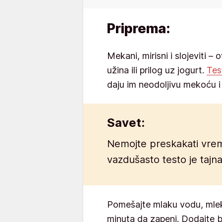
Priprema:
Mekani, mirisni i slojeviti – 
užina ili prilog uz jogurt.
Te
daju im neodoljivu mekoću i
Savet:
Nemojte preskakati vrem
vazdušasto testo je tajn
Pomešajte mlaku vodu, mleko
minuta da zapeni. Dodajte b