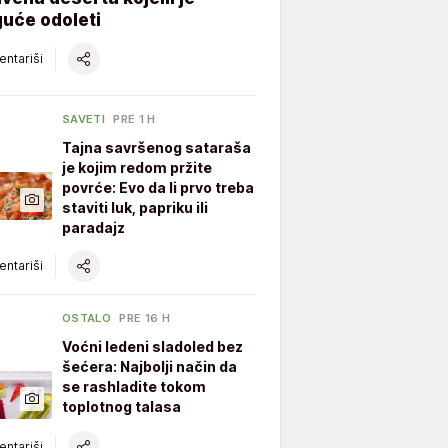
uće odoleti
ntariši
SAVETI
PRE 1 H
Tajna savršenog sataraša
je kojim redom pržite
povrće: Evo da li prvo treba
staviti luk, papriku ili
paradajz
ntariši
OSTALO
PRE 16 H
Voćni ledeni sladoled bez
šećera: Najbolji način da
se rashladite tokom
toplotnog talasa
ntariši