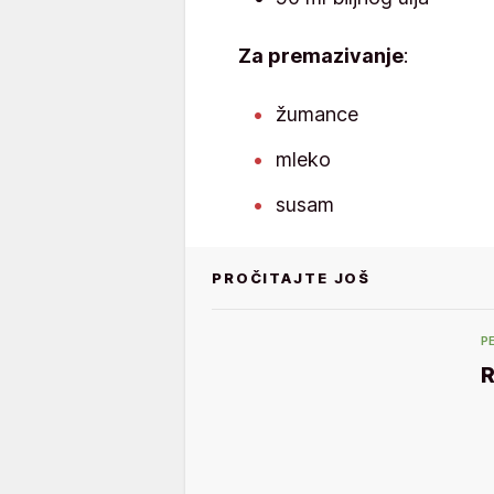
Za premazivanje
:
žumance
mleko
susam
PROČITAJTE JOŠ
P
R