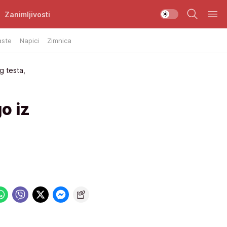
Zanimljivosti
aste
Napici
Zimnica
g testa,
o iz