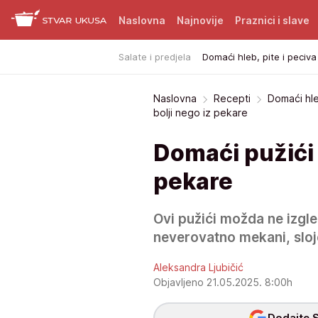
Naslovna
Najnovije
Praznici i slave
Salate i predjela
Domaći hleb, pite i peciva
Naslovna
Recepti
Domaći hle
bolji nego iz pekare
Domaći pužići b
pekare
Ovi pužići možda ne izgled
neverovatno mekani, sloje
Aleksandra Ljubičić
Objavljeno 21.05.2025. 8:00h
Dodajte S