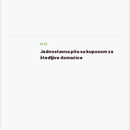
PITE
Jednostavna pita sa kupusom za
štedljive domaćice