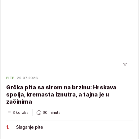
PITE
25.07.2026.
Grčka pita sa sirom na brzinu: Hrskava
spolja, kremasta iznutra, a tajna je u
začinima
3 koraka
60 minuta
Slaganje pite