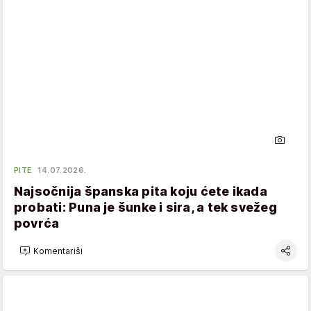
PITE
14.07.2026.
Najsočnija španska pita koju ćete ikada
probati: Puna je šunke i sira, a tek svežeg
povrća
Komentariši