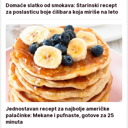
Domaće slatko od smokava: Starinski recept
za poslasticu boje ćilibara koja miriše na leto
Jednostavan recept za najbolje američke
palačinke: Mekane i pufnaste, gotove za 25
minuta