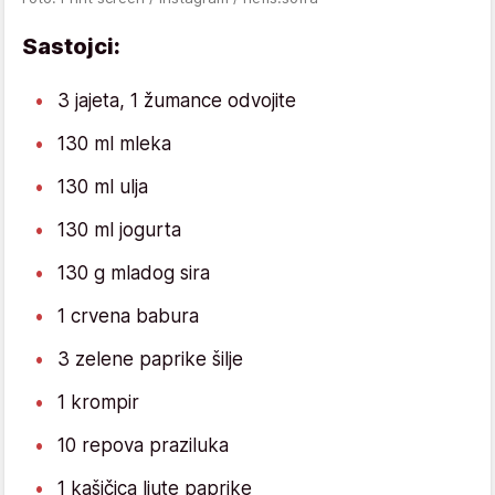
Sastojci:
3 jajeta, 1 žumance odvojite
130 ml mleka
130 ml ulja
130 ml jogurta
130 g mladog sira
1 crvena babura
3 zelene paprike šilje
1 krompir
10 repova praziluka
1 kašičica ljute paprike