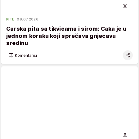
PITE
06.07.2026.
Carska pita sa tikvicama i sirom: Caka je u
jednom koraku koji sprečava gnjecavu
sredinu
Komentariši