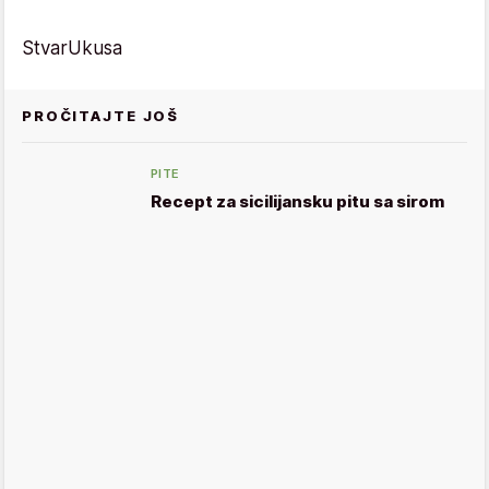
StvarUkusa
PROČITAJTE JOŠ
PITE
Recept za sicilijansku pitu sa sirom