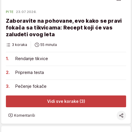
PITE
23.07.2026.
Zaboravite na pohovane, evo kako se pravi
fokača sa tikvicama: Recept koji će vas
zaludeti ovog leta
3 koraka
55 minuta
Rendanje tikvice
Priprema testa
Pečenje fokače
Vidi sve korake (3)
Komentariši