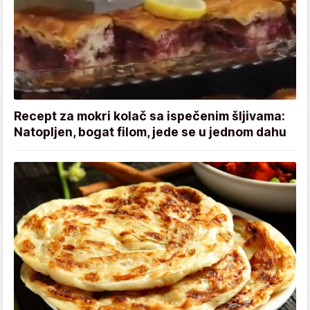
Recept za mokri kolač sa ispečenim šljivama:
Natopljen, bogat filom, jede se u jednom dahu