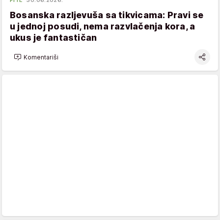
PITE
30.06.2026.
Bosanska razljevuša sa tikvicama: Pravi se
u jednoj posudi, nema razvlačenja kora, a
ukus je fantastičan
Komentariši