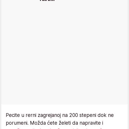
Pecite u rerni zagrejanoj na 200 stepeni dok ne
porumeni. Možda ćete želeti da napravite i