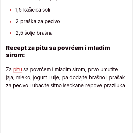
1,5 kašičica soli
2 praška za pecivo
2,5 šolje brašna
Recept za pitu sa povrćem i mladim
sirom:
Za
pitu
sa povrćem i mladim sirom, prvo umutite
jaja, mleko, jogurt i ulje, pa dodajte brašno i prašak
za pecivo i ubacite sitno iseckane repove praziluka.