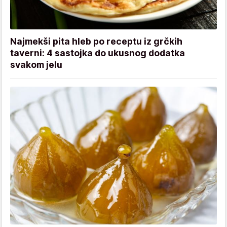
Najmekši pita hleb po receptu iz grčkih
taverni: 4 sastojka do ukusnog dodatka
svakom jelu