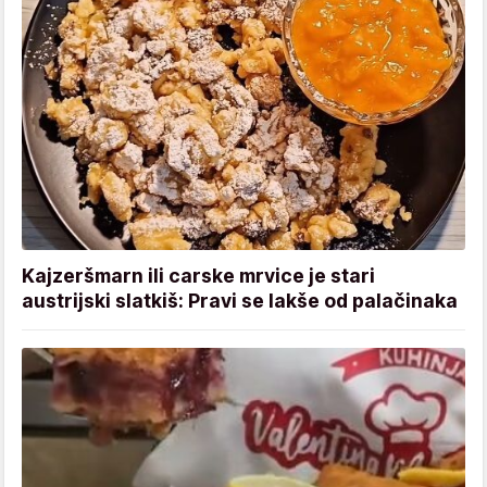
Kajzeršmarn ili carske mrvice je stari
austrijski slatkiš: Pravi se lakše od palačinaka