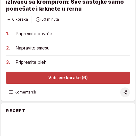
izlivaču sa krompirom: Sve sastojke samo
pomešate i krknete u rernu
6 koraka
50 minuta
Pripremite povrće
Napravite smesu
Pripremite pleh
Vidi sve korake (6)
Komentariši
RECEPT