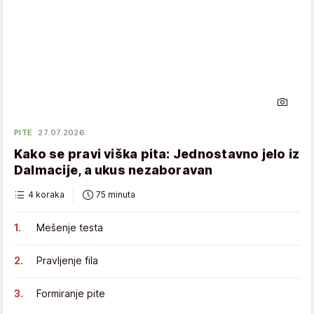
PITE
27.07.2026.
Kako se pravi viška pita: Jednostavno jelo iz
Dalmacije, a ukus nezaboravan
4 koraka
75 minuta
Mešenje testa
Pravljenje fila
Formiranje pite