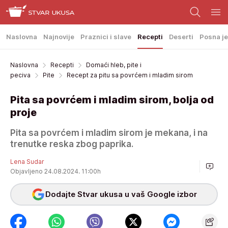
Naslovna
Najnovije
Praznici i slave
Recepti
Deserti
Posna je
Naslovna
Recepti
Domaći hleb, pite i
peciva
Pite
Recept za pitu sa povrćem i mladim sirom
Pita sa povrćem i mladim sirom, bolja od
proje
Pita sa povrćem i mladim sirom je mekana, i na
trenutke reska zbog paprika.
Lena Sudar
Objavljeno 24.08.2024. 11:00h
Dodajte Stvar ukusa u vaš Google izbor