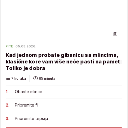
PITE
05.08.2026.
Kad jednom probate gibanicu sa mlincima,
klasične kore vam više neće pasti na pamet:
Toliko je dobra
7 koraka
65 minuta
Obarite mlince
Pripremite fil
Pripremite tepsiju