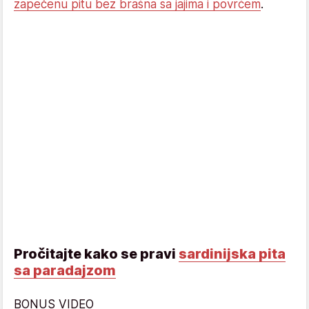
zapečenu pitu bez brašna sa jajima i povrćem
.
Pročitajte kako se pravi
sardinijska pita
sa paradajzom
BONUS VIDEO