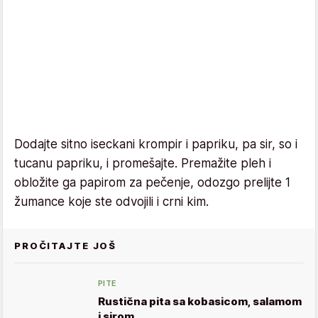
Dodajte sitno iseckani krompir i papriku, pa sir, so i
tucanu papriku, i promešajte. Premažite pleh i
obložite ga papirom za pečenje, odozgo prelijte 1
žumance koje ste odvojili i crni kim.
PROČITAJTE JOŠ
PITE
Rustična pita sa kobasicom, salamom
i sirom