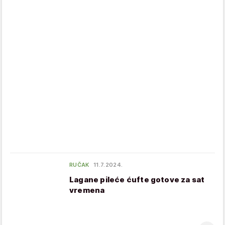
RUČAK
11.7.2024.
Lagane pileće ćufte gotove za sat
vremena