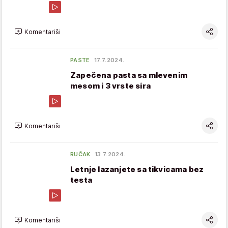
Komentariši
PASTE
17.7.2024.
Zapečena pasta sa mlevenim
mesom i 3 vrste sira
Komentariši
RUČAK
13.7.2024.
Letnje lazanjete sa tikvicama bez
testa
Komentariši