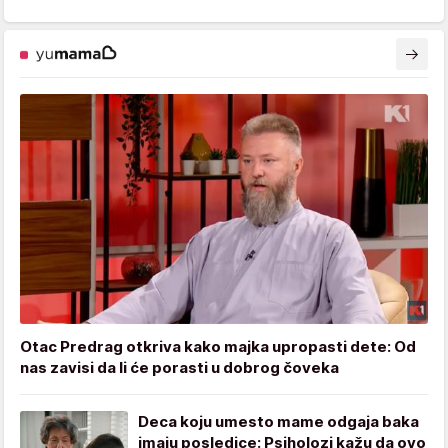
Otac Predrag otkriva kako majka upropasti dete: Od
nas zavisi da li će porasti u dobrog čoveka
Deca koju umesto mame odgaja baka
imaju posledice: Psiholozi kažu da ovo