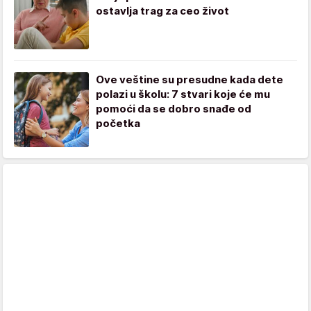
ostavlja trag za ceo život
Ove veštine su presudne kada dete
polazi u školu: 7 stvari koje će mu
pomoći da se dobro snađe od
početka