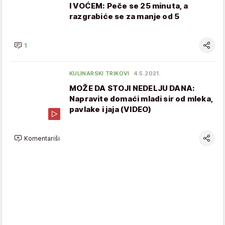
I VOĆEM: Peče se 25 minuta, a
razgrabiće se za manje od 5
1
KULINARSKI TRIKOVI
4.5.2021.
MOŽE DA STOJI NEDELJU DANA:
Napravite domaći mladi sir od mleka,
pavlake i jaja (VIDEO)
Komentariši