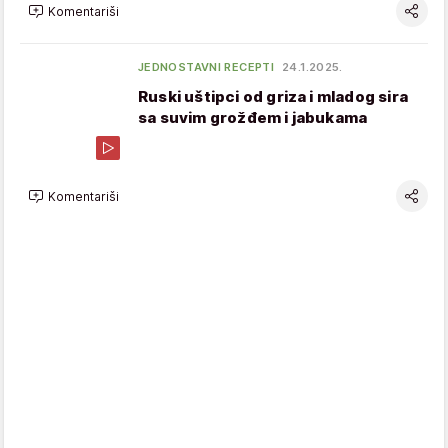
Komentariši
JEDNOSTAVNI RECEPTI
24.1.2025.
Ruski uštipci od griza i mladog sira
sa suvim grožđem i jabukama
Komentariši