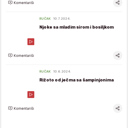
Komentariši
RUČAK
10.7.2024.
Njoke sa mladim sirom i bosiljkom
Komentariši
RUČAK
10.6.2024.
Rižoto od ječma sa šampinjonima
Komentariši