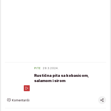
PITE
29.3.2024.
Rustična pita sa kobasicom,
salamom i sirom
Komentariši