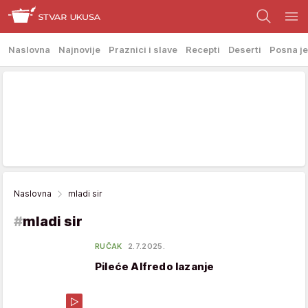
Naslovna
Najnovije
Praznici i slave
Recepti
Deserti
Posna je
Naslovna
mladi sir
#
mladi sir
RUČAK
2.7.2025.
Pileće Alfredo lazanje