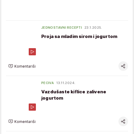
JEDNOSTAVNI RECEPTI
23.1.2025.
Proja sa mladim sirom i jogurtom
Komentariši
PECIVA
13.11.2024.
Vazdušaste kiflice zalivene
jogurtom
Komentariši