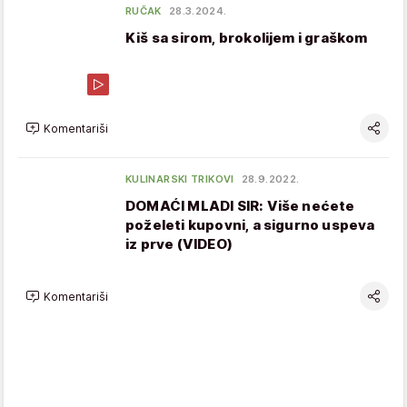
RUČAK
28.3.2024.
Kiš sa sirom, brokolijem i graškom
Komentariši
KULINARSKI TRIKOVI
28.9.2022.
DOMAĆI MLADI SIR: Više nećete
poželeti kupovni, a sigurno uspeva
iz prve (VIDEO)
Komentariši