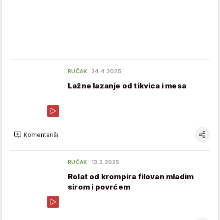
RUČAK
24.4.2025.
Lažne lazanje od tikvica i mesa
Komentariši
RUČAK
13.2.2025.
Rolat od krompira filovan mladim
sirom i povrćem