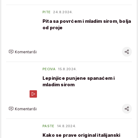
PITE
24.8.2024.
Pita sa povrćem i mladim sirom, bolja
od proje
Komentariši
PECIVA
15.8.2024.
Lepinjice punjene spanaćem i
mladim sirom
Komentariši
PASTE
14.8.2024.
Kako se prave original italijanski