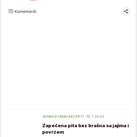
Komentariši
JEDNOSTAVNI RECEPTI
19.7.2024.
Zapečena pita bez brašna sa jajima i
povrćem