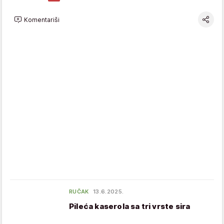
Komentariši
RUČAK
13.6.2025.
Pileća kaserola sa tri vrste sira