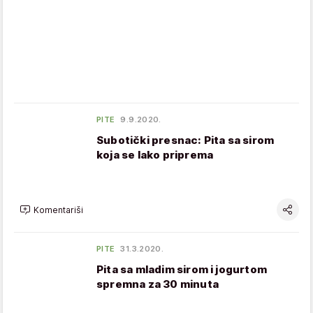
PITE
9.9.2020.
Subotički presnac: Pita sa sirom
koja se lako priprema
Komentariši
PITE
31.3.2020.
Pita sa mladim sirom i jogurtom
spremna za 30 minuta