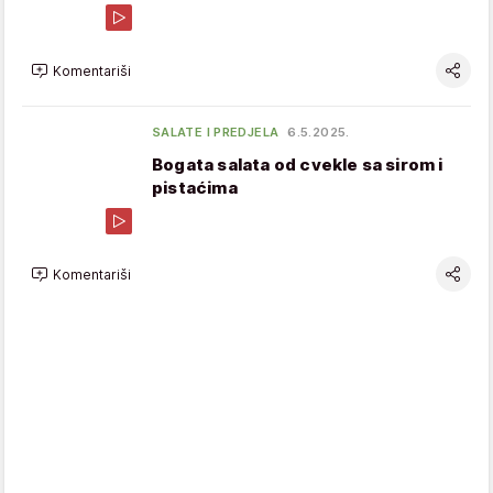
Komentariši
SALATE I PREDJELA
6.5.2025.
Bogata salata od cvekle sa sirom i
pistaćima
Komentariši