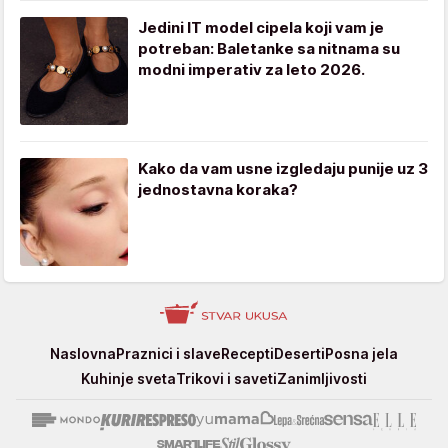
Jedini IT model cipela koji vam je
potreban: Baletanke sa nitnama su
modni imperativ za leto 2026.
Kako da vam usne izgledaju punije uz 3
jednostavna koraka?
Stvar
Naslovna
Praznici i slave
Recepti
Deserti
Posna jela
ukusa
Kuhinje sveta
Trikovi i saveti
Zanimljivosti