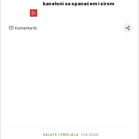
kaneloni sa spanaćem i sirom
Komentariši
SALATE I PREDJELA
11.8.2024.