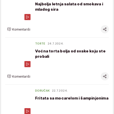
Najbolja letnja salata od smokava i
mladog sira
Komentariši
TORTE
24.7.2024.
Voćna torta bolja od svake koju ste
probali
Komentariši
DORUČAK
22.7.2024.
Fritata sa mocarelom i šampinjonima