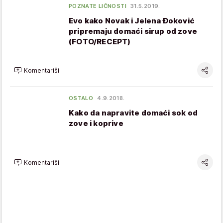
POZNATE LIČNOSTI
31.5.2019.
Evo kako Novak i Jelena Đoković
pripremaju domaći sirup od zove
(FOTO/RECEPT)
Komentariši
OSTALO
4.9.2018.
Kako da napravite domaći sok od
zove i koprive
Komentariši