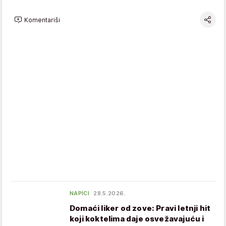
Komentariši
NAPICI
28.5.2026.
Domaći liker od zove: Pravi letnji hit
koji koktelima daje osvežavajuću i