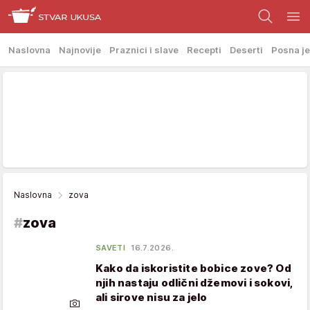
Naslovna
Najnovije
Praznici i slave
Recepti
Deserti
Posna je
Naslovna
zova
#
zova
SAVETI
16.7.2026.
Kako da iskoristite bobice zove? Od
njih nastaju odlični džemovi i sokovi,
ali sirove nisu za jelo