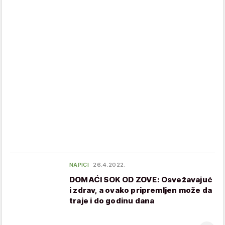
NAPICI
26.4.2022.
DOMAĆI SOK OD ZOVE: Osvežavajuć
i zdrav, a ovako pripremljen može da
traje i do godinu dana