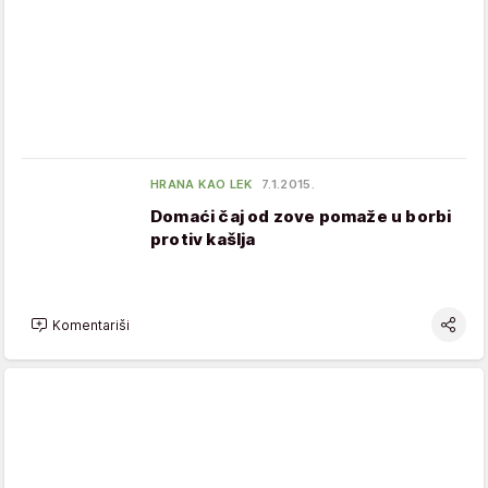
HRANA KAO LEK
7.1.2015.
Domaći čaj od zove pomaže u borbi
protiv kašlja
Komentariši