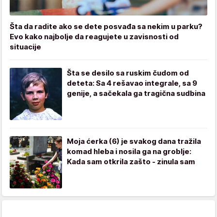
Šta da radite ako se dete posvađa sa nekim u parku?
Evo kako najbolje da reagujete u zavisnosti od
situacije
Šta se desilo sa ruskim čudom od
deteta: Sa 4 rešavao integrale, sa 9
genije, a sačekala ga tragična sudbina
Moja ćerka (6) je svakog dana tražila
komad hleba i nosila ga na groblje:
Kada sam otkrila zašto - zinula sam