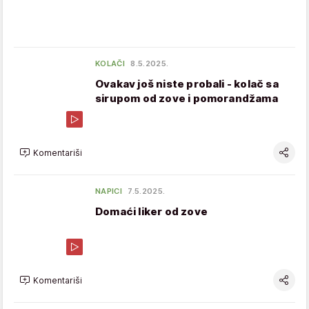
KOLAČI
8.5.2025.
Ovakav još niste probali - kolač sa
sirupom od zove i pomorandžama
Komentariši
NAPICI
7.5.2025.
Domaći liker od zove
Komentariši