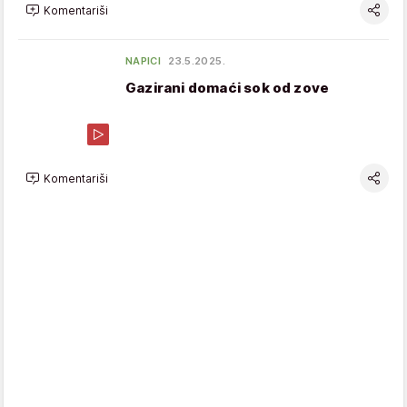
Komentariši
NAPICI
23.5.2025.
Gazirani domaći sok od zove
Komentariši