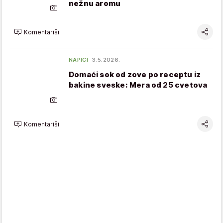
nežnu aromu
Komentariši
NAPICI
3.5.2026.
Domaći sok od zove po receptu iz
bakine sveske: Mera od 25 cvetova
Komentariši