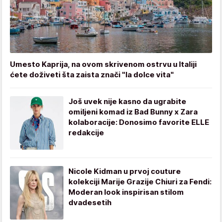
Umesto Kaprija, na ovom skrivenom ostrvu u Italiji
ćete doživeti šta zaista znači "la dolce vita"
Još uvek nije kasno da ugrabite
omiljeni komad iz Bad Bunny x Zara
kolaboracije: Donosimo favorite ELLE
redakcije
Nicole Kidman u prvoj couture
kolekciji Marije Grazije Chiuri za Fendi:
Moderan look inspirisan stilom
dvadesetih