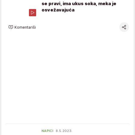
se pravi, ima ukus soka, meka je
osvežavajuća
Komentariši
NAPICI
8.5.2023.