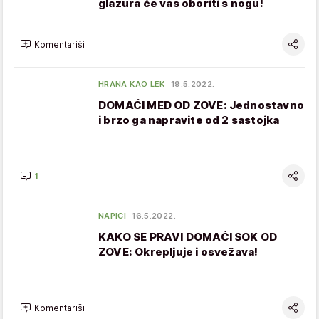
glazura će vas oboriti s nogu!
Komentariši
HRANA KAO LEK
19.5.2022.
DOMAĆI MED OD ZOVE: Jednostavno
i brzo ga napravite od 2 sastojka
1
NAPICI
16.5.2022.
KAKO SE PRAVI DOMAĆI SOK OD
ZOVE: Okrepljuje i osvežava!
Komentariši