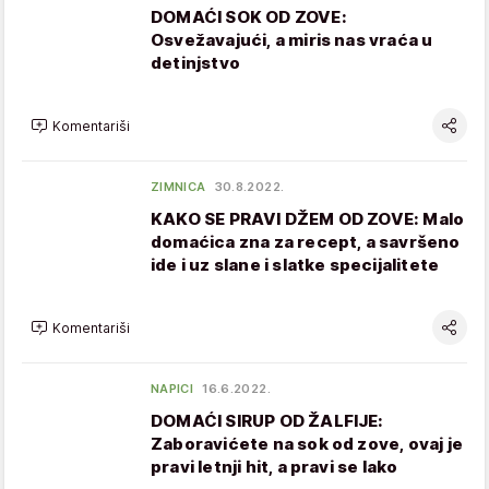
DOMAĆI SOK OD ZOVE:
Osvežavajući, a miris nas vraća u
detinjstvo
Komentariši
ZIMNICA
30.8.2022.
KAKO SE PRAVI DŽEM OD ZOVE: Malo
domaćica zna za recept, a savršeno
ide i uz slane i slatke specijalitete
Komentariši
NAPICI
16.6.2022.
DOMAĆI SIRUP OD ŽALFIJE:
Zaboravićete na sok od zove, ovaj je
pravi letnji hit, a pravi se lako