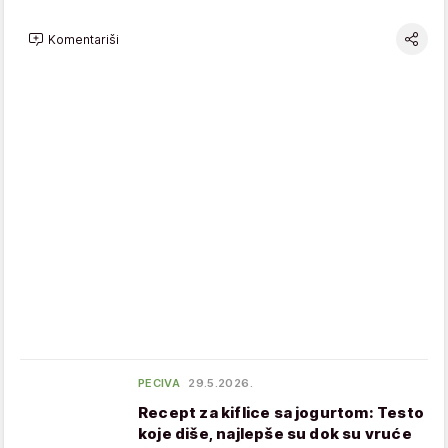
Komentariši
PECIVA
29.5.2026.
Recept za kiflice sa jogurtom: Testo
koje diše, najlepše su dok su vruće