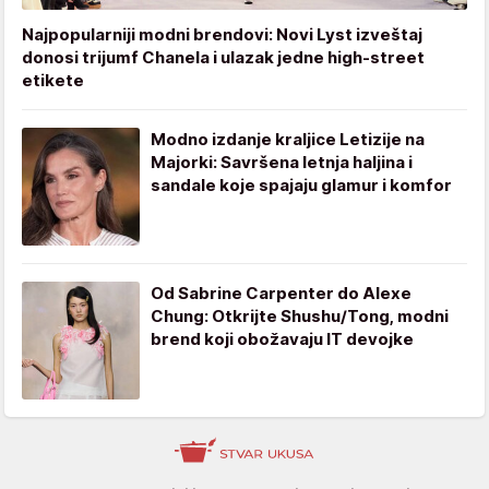
Najpopularniji modni brendovi: Novi Lyst izveštaj
donosi trijumf Chanela i ulazak jedne high-street
etikete
Modno izdanje kraljice Letizije na
Majorki: Savršena letnja haljina i
sandale koje spajaju glamur i komfor
Od Sabrine Carpenter do Alexe
Chung: Otkrijte Shushu/Tong, modni
brend koji obožavaju IT devojke