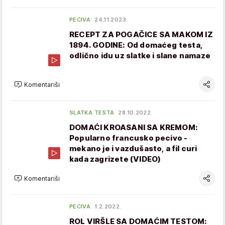
PECIVA
24.11.2023.
RECEPT ZA POGAČICE SA MAKOM IZ
1894. GODINE: Od domaćeg testa,
odlično idu uz slatke i slane namaze
Komentariši
SLATKA TESTA
28.10.2022.
DOMAĆI KROASANI SA KREMOM:
Popularno francusko pecivo -
mekano je i vazdušasto, a fil curi
kada zagrizete (VIDEO)
Komentariši
PECIVA
1.2.2022.
ROL VIRŠLE SA DOMAĆIM TESTOM: