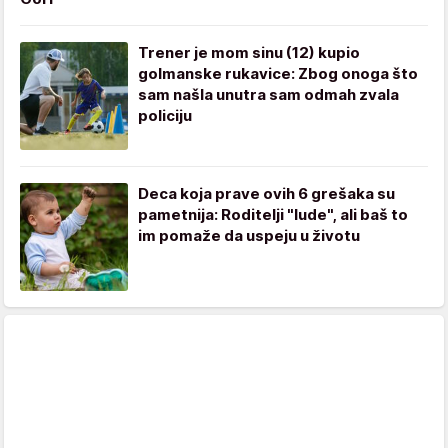
Trener je mom sinu (12) kupio
golmanske rukavice: Zbog onoga što
sam našla unutra sam odmah zvala
policiju
Deca koja prave ovih 6 grešaka su
pametnija: Roditelji "lude", ali baš to
im pomaže da uspeju u životu