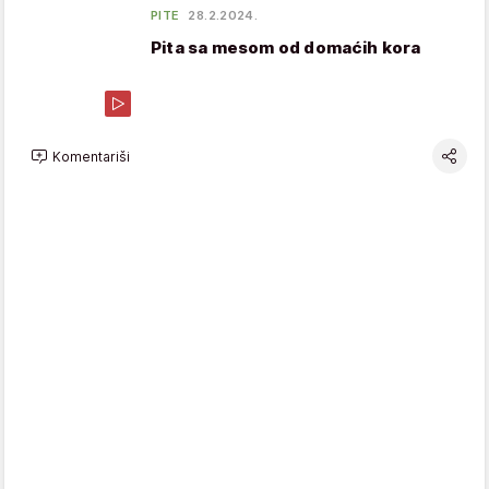
PITE
28.2.2024.
Pita sa mesom od domaćih kora
Komentariši