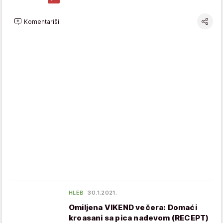
Komentariši
HLEB
30.1.2021.
Omiljena VIKEND večera: Domaći
kroasani sa pica nadevom (RECEPT)