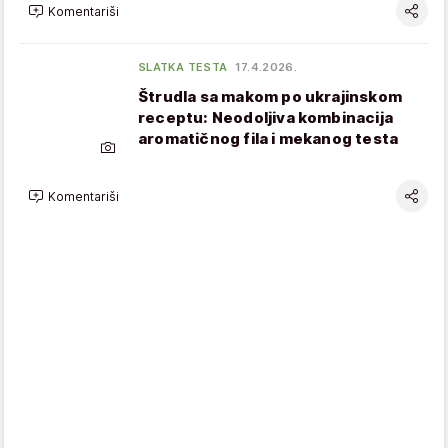
Komentariši
SLATKA TESTA
17.4.2026.
Štrudla sa makom po ukrajinskom
receptu: Neodoljiva kombinacija
aromatičnog fila i mekanog testa
Komentariši