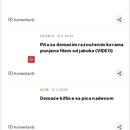
Komentariši
OSTALO
15.5.2020.
Pita sa domaćim razvučenim korama
punjena filom od jabuka (VIDEO)
Komentariši
HLEB
12.2.2020.
Domaće kiflice sa pica nadevom
Komentariši