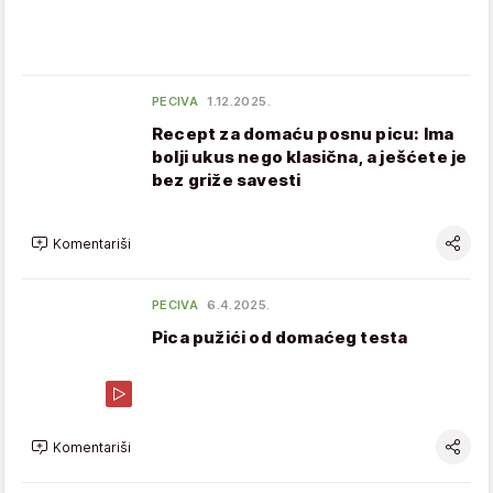
PECIVA
1.12.2025.
Recept za domaću posnu picu: Ima
bolji ukus nego klasična, a ješćete je
bez griže savesti
Komentariši
PECIVA
6.4.2025.
Pica pužići od domaćeg testa
Komentariši