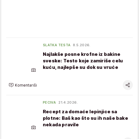
SLATKA TESTA
8.5.2026.
Najlakše posne krofne iz bakine
sveske: Testo koje zamiriše celu
kuću, najlepše su dok su vruće
Komentariši
PECIVA
21.4.2026.
Recept za domaće lepinjice sa
plotne: Baš kao što su ih naše bake
nekada pravile