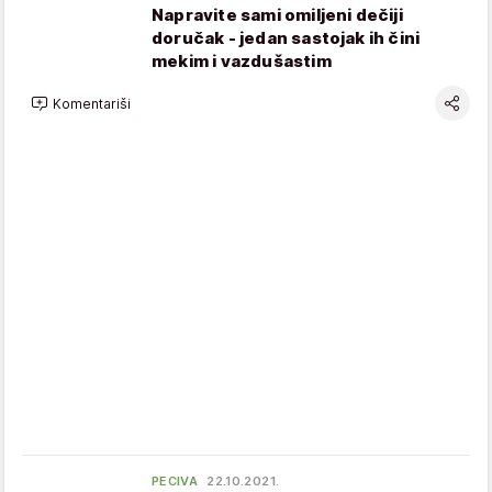
Napravite sami omiljeni dečiji
doručak - jedan sastojak ih čini
mekim i vazdušastim
Komentariši
PECIVA
22.10.2021.