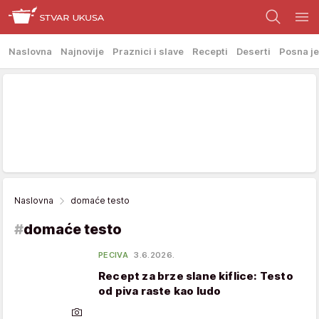
Naslovna
Najnovije
Praznici i slave
Recepti
Deserti
Posna je
Naslovna
domaće testo
#
domaće testo
PECIVA
3.6.2026.
Recept za brze slane kiflice: Testo
od piva raste kao ludo