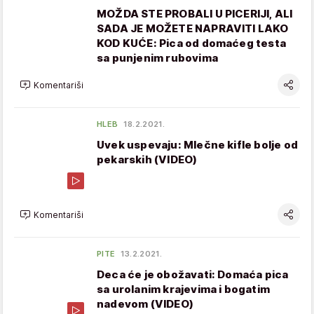
MOŽDA STE PROBALI U PICERIJI, ALI
SADA JE MOŽETE NAPRAVITI LAKO
KOD KUĆE: Pica od domaćeg testa
sa punjenim rubovima
Komentariši
HLEB
18.2.2021.
Uvek uspevaju: Mlečne kifle bolje od
pekarskih (VIDEO)
Komentariši
PITE
13.2.2021.
Deca će je obožavati: Domaća pica
sa urolanim krajevima i bogatim
nadevom (VIDEO)