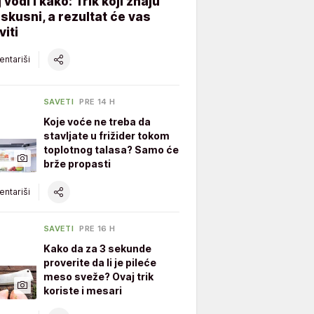
 vodi i kako: Trik koji znaju
skusni, a rezultat će vas
iti
ntariši
SAVETI
PRE 14 H
Koje voće ne treba da
stavljate u frižider tokom
toplotnog talasa? Samo će
brže propasti
ntariši
SAVETI
PRE 16 H
Kako da za 3 sekunde
proverite da li je pileće
meso sveže? Ovaj trik
koriste i mesari