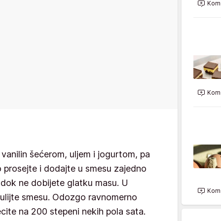
Kome
Kome
vanilin šećerom, uljem i jogurtom, pa
 prosejte i dodajte u smesu zajedno
dok ne dobijete glatku masu. U
Kome
m ulijte smesu. Odozgo ravnomerno
cite na 200 stepeni nekih pola sata.