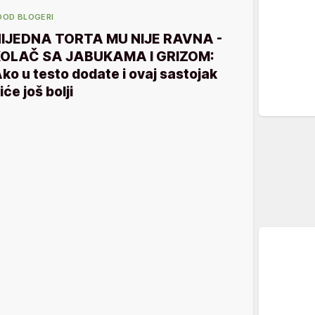
OOD BLOGERI
IJEDNA TORTA MU NIJE RAVNA -
OLAČ SA JABUKAMA I GRIZOM:
ko u testo dodate i ovaj sastojak
iće još bolji