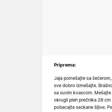
Priprema:
Jaja pomešajte sa šećerom, 
sve dobro izmešajte. Brašno
sa suvim kvascom. Mešajte 
okrugli pleh prečnika 28 c
pobacajte seckane šljive. Pe