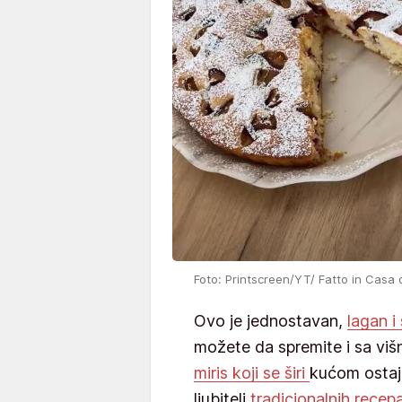
Foto: Printscreen/YT/ Fatto in Casa 
Ovo je jednostavan,
lagan i
možete da spremite i sa višn
miris koji se širi
kućom ostaje
ljubitelj
tradicionalnih recep