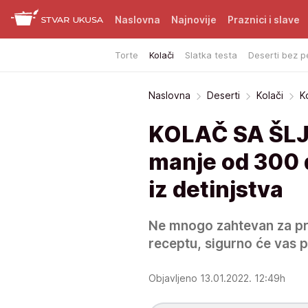
Naslovna
Najnovije
Praznici i slave
Torte
Kolači
Slatka testa
Deserti bez p
Naslovna
Deserti
Kolači
K
KOLAČ SA ŠLJ
manje od 300 d
iz detinjstva
Ne mnogo zahtevan za pr
receptu, sigurno će vas p
Objavljeno 13.01.2022. 12:49h