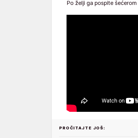
Po želji ga pospite šećerom 
PROČITAJTE JOŠ: