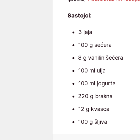
Sastojci:
3 jaja
100 g sećera
8 g vanilin šećera
100 ml ulja
100 ml jogurta
220 g brašna
12 g kvasca
100 g šljiva