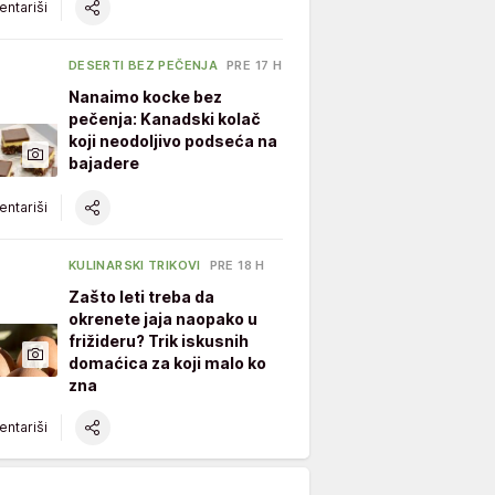
ntariši
DESERTI BEZ PEČENJA
PRE 17 H
Nanaimo kocke bez
pečenja: Kanadski kolač
koji neodoljivo podseća na
bajadere
ntariši
KULINARSKI TRIKOVI
PRE 18 H
Zašto leti treba da
okrenete jaja naopako u
frižideru? Trik iskusnih
domaćica za koji malo ko
zna
ntariši