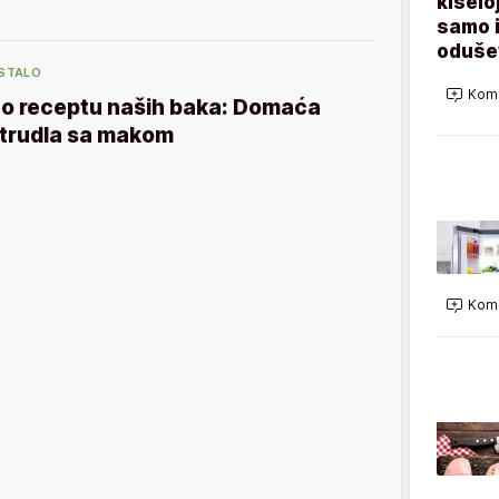
kiseloj
samo i
odušev
STALO
Kome
o receptu naših baka: Domaća
trudla sa makom
Kome