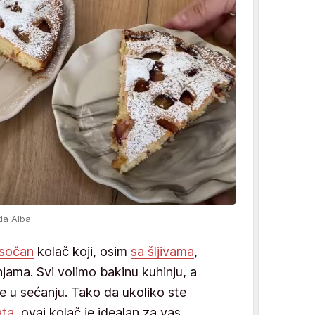
da Alba
 sočan
kolač koji, osim
sa šljivama
,
jama. Svi volimo bakinu kuhinju, a
 u sećanju. Tako da ukoliko ste
ata,
ovaj kolač je idealan za vas.