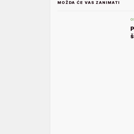
MOŽDA ĆE VAS ZANIMATI
O
P
š