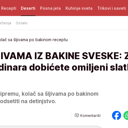
Recepti
Deserti
Posna jela
Kuhinje sveta
Trikovi i saveti
ečenja
Ostalo
olač sa šljivama po bakinom receptu
IVAMA IZ BAKINE SVESKE: 
inara dobićete omiljeni slat
ipremu, kolač sa šljivama po bakinom
odsetiti na detinjstvo.
Komentariši