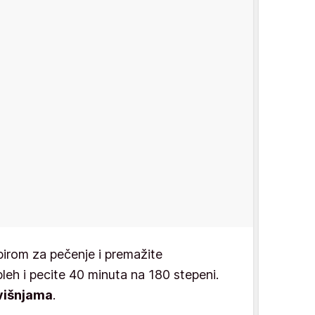
pirom za pečenje i premažite
leh i pecite 40 minuta na 180 stepeni.
višnjama
.