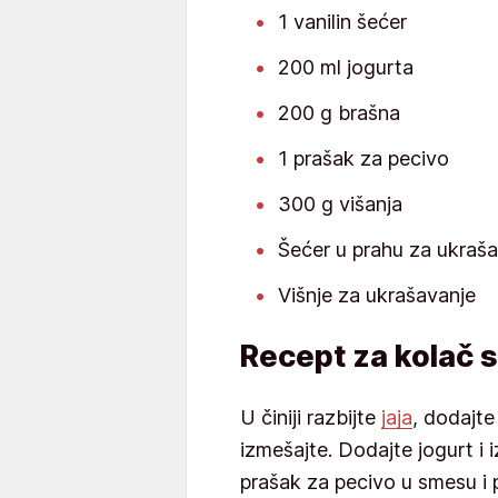
1 vanilin šećer
200 ml jogurta
200 g brašna
1 prašak za pecivo
300 g višanja
Šećer u prahu za ukraš
Višnje za ukrašavanje
Recept za kolač s
U činiji razbijte
jaja
, dodajte
izmešajte. Dodajte jogurt i 
prašak za pecivo u smesu i