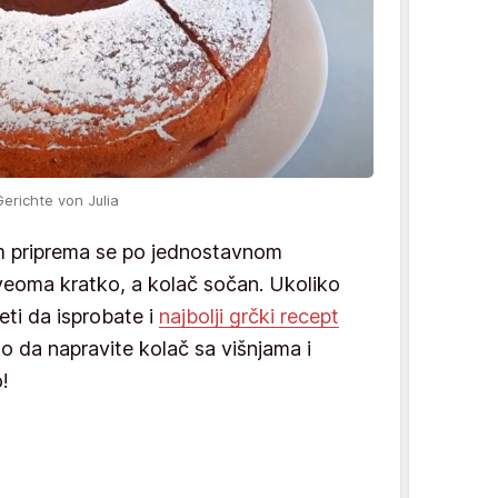
Gerichte von Julia
m priprema se po jednostavnom
veoma kratko, a kolač sočan. Ukoliko
eti da isprobate i
najbolji grčki recept
o da napravite kolač sa višnjama i
!