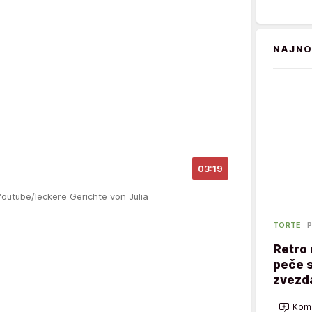
NAJNO
03:19
Youtube/leckere Gerichte von Julia
TORTE
P
Retro 
peče s
zvezd
Kome