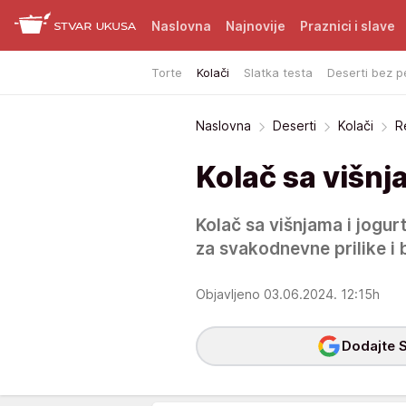
Naslovna
Najnovije
Praznici i slave
Torte
Kolači
Slatka testa
Deserti bez p
Naslovna
Deserti
Kolači
R
Kolač sa višnj
Kolač sa višnjama i jogur
za svakodnevne prilike i 
Objavljeno 03.06.2024. 12:15h
Dodajte S