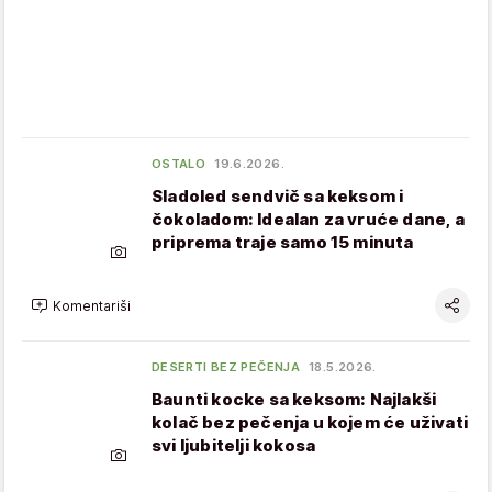
OSTALO
19.6.2026.
Sladoled sendvič sa keksom i
čokoladom: Idealan za vruće dane, a
priprema traje samo 15 minuta
Komentariši
DESERTI BEZ PEČENJA
18.5.2026.
Baunti kocke sa keksom: Najlakši
kolač bez pečenja u kojem će uživati
svi ljubitelji kokosa