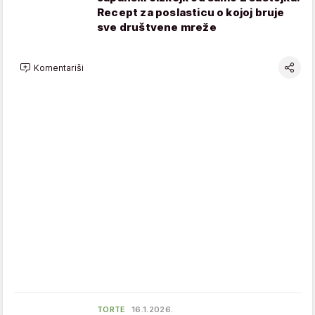
Recept za poslasticu o kojoj bruje
sve društvene mreže
Komentariši
TORTE
16.1.2026.