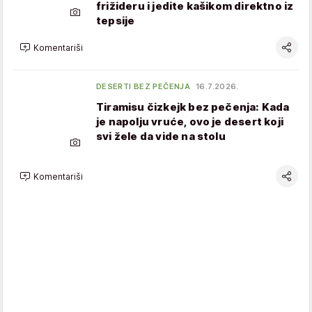
frižideru i jedite kašikom direktno iz
tepsije
Komentariši
DESERTI BEZ PEČENJA
16.7.2026.
Tiramisu čizkejk bez pečenja: Kada
je napolju vruće, ovo je desert koji
svi žele da vide na stolu
Komentariši