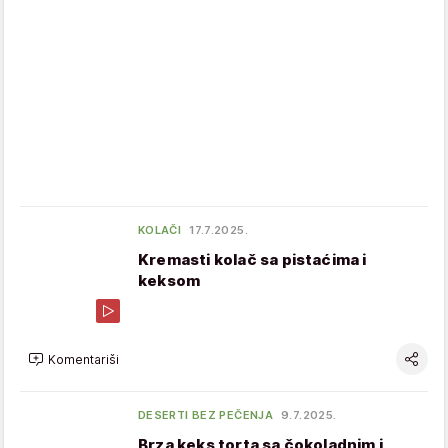
KOLAČI
17.7.2025.
Kremasti kolač sa pistaćima i
keksom
Komentariši
DESERTI BEZ PEČENJA
9.7.2025.
Brza keks torta sa čokoladnim i