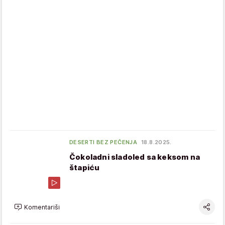
DESERTI BEZ PEČENJA
18.8.2025.
Čokoladni sladoled sa keksom na
štapiću
Komentariši