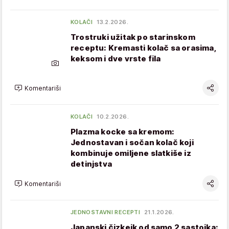
KOLAČI
13.2.2026.
Trostruki užitak po starinskom
receptu: Kremasti kolač sa orasima,
keksom i dve vrste fila
Komentariši
KOLAČI
10.2.2026.
Plazma kocke sa kremom:
Jednostavan i sočan kolač koji
kombinuje omiljene slatkiše iz
detinjstva
Komentariši
JEDNOSTAVNI RECEPTI
21.1.2026.
Japanski čizkejk od samo 2 sastojka: