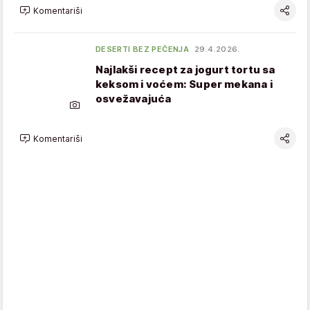
Komentariši
DESERTI BEZ PEČENJA
29.4.2026.
Najlakši recept za jogurt tortu sa
keksom i voćem: Super mekana i
osvežavajuća
Komentariši