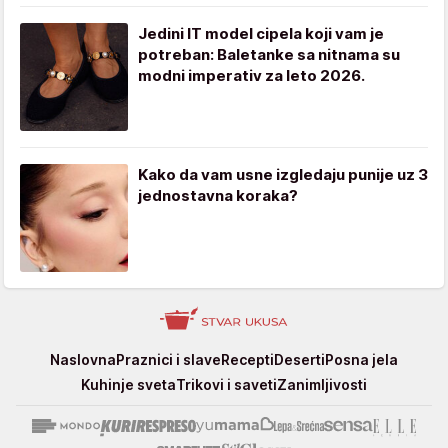
Jedini IT model cipela koji vam je
potreban: Baletanke sa nitnama su
modni imperativ za leto 2026.
Kako da vam usne izgledaju punije uz 3
jednostavna koraka?
Stvar
Naslovna
Praznici i slave
Recepti
Deserti
Posna jela
ukusa
Kuhinje sveta
Trikovi i saveti
Zanimljivosti