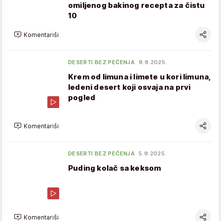
omiljenog bakinog recepta za čistu
10
Komentariši
DESERTI BEZ PEČENJA
9.9.2025.
Krem od limuna i limete u kori limuna,
ledeni desert koji osvaja na prvi
pogled
Komentariši
DESERTI BEZ PEČENJA
5.9.2025.
Puding kolač sa keksom
Komentariši