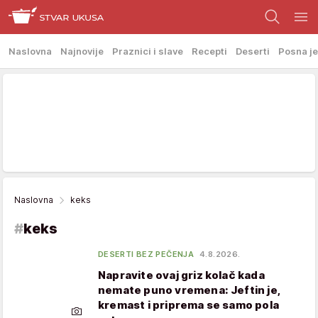
Naslovna
Najnovije
Praznici i slave
Recepti
Deserti
Posna je
Naslovna
keks
#
keks
DESERTI BEZ PEČENJA
4.8.2026.
Napravite ovaj griz kolač kada
nemate puno vremena: Jeftin je,
kremast i priprema se samo pola