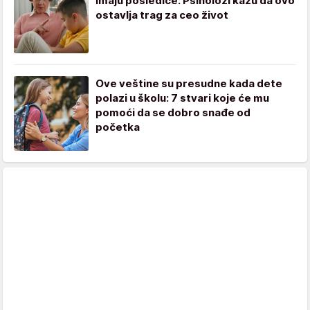
imaju posledice: Psiholozi kažu da ovo
ostavlja trag za ceo život
Ove veštine su presudne kada dete
polazi u školu: 7 stvari koje će mu
pomoći da se dobro snađe od
početka