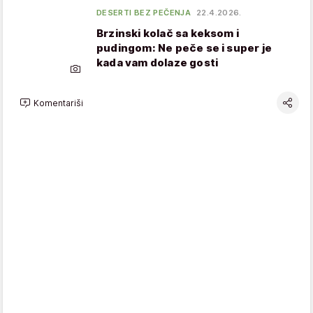
DESERTI BEZ PEČENJA
22.4.2026.
Brzinski kolač sa keksom i
pudingom: Ne peče se i super je
kada vam dolaze gosti
Komentariši