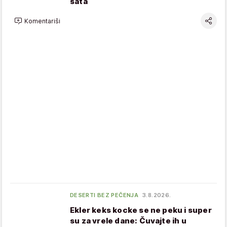
sata
Komentariši
DESERTI BEZ PEČENJA
3.8.2026.
Ekler keks kocke se ne peku i super
su za vrele dane: Čuvajte ih u