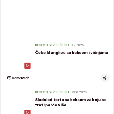
DESERTI BEZ PEČENJA
1.7.2025.
Čoko štanglice sa keksom i višnjama
Komentariši
DESERTI BEZ PEČENJA
23.6.2025.
Sladoled torta sa keksom za koju se
traži parče više