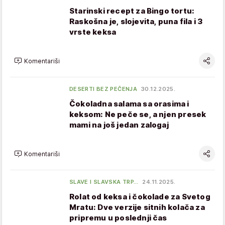
Starinski recept za Bingo tortu:
Raskošna je, slojevita, puna fila i 3
vrste keksa
Komentariši
DESERTI BEZ PEČENJA
30.12.2025.
Čokoladna salama sa orasima i
keksom: Ne peče se, a njen presek
mami na još jedan zalogaj
Komentariši
SLAVE I SLAVSKA TRP…
24.11.2025.
Rolat od keksa i čokolade za Svetog
Mratu: Dve verzije sitnih kolača za
pripremu u poslednji čas