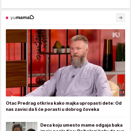
Otac Predrag otkriva kako majka upropasti dete: Od
nas zavisi da li će porasti u dobrog čoveka
Deca koju umesto mame odgaja baka