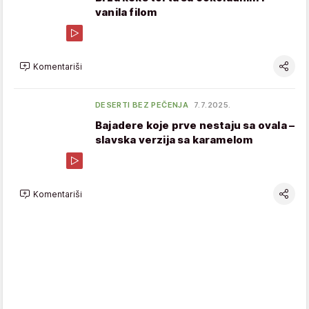
vanila filom
Komentariši
DESERTI BEZ PEČENJA
7.7.2025.
Bajadere koje prve nestaju sa ovala –
slavska verzija sa karamelom
Komentariši