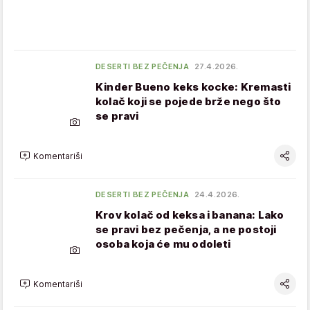
DESERTI BEZ PEČENJA
27.4.2026.
Kinder Bueno keks kocke: Kremasti
kolač koji se pojede brže nego što
se pravi
Komentariši
DESERTI BEZ PEČENJA
24.4.2026.
Krov kolač od keksa i banana: Lako
se pravi bez pečenja, a ne postoji
osoba koja će mu odoleti
Komentariši