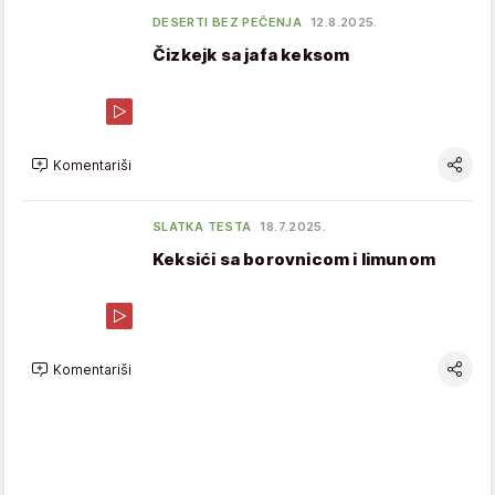
DESERTI BEZ PEČENJA
12.8.2025.
Čizkejk sa jafa keksom
Komentariši
SLATKA TESTA
18.7.2025.
Keksići sa borovnicom i limunom
Komentariši