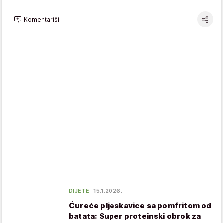
Komentariši
DIJETE
15.1.2026.
Ćureće pljeskavice sa pomfritom od
batata: Super proteinski obrok za