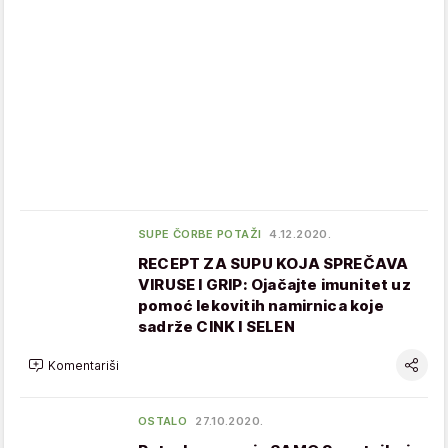
SUPE ČORBE POTAŽI
4.12.2020.
RECEPT ZA SUPU KOJA SPREČAVA
VIRUSE I GRIP: Ojačajte imunitet uz
pomoć lekovitih namirnica koje
sadrže CINK I SELEN
Komentariši
OSTALO
27.10.2020.