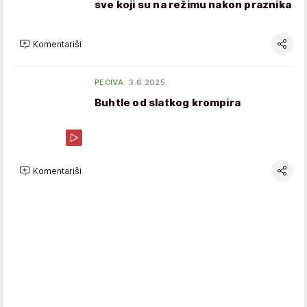
sve koji su na režimu nakon praznika
Komentariši
PECIVA
3.6.2025.
Buhtle od slatkog krompira
Komentariši