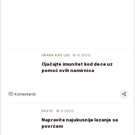
HRANA KAO LEK
10.6.2020.
Ojačajte imunitet kod dece uz
pomoć ovih namirnica
Komentariši
PASTE
16.3.2020.
Napravite najukusnije lazanje sa
povrćem