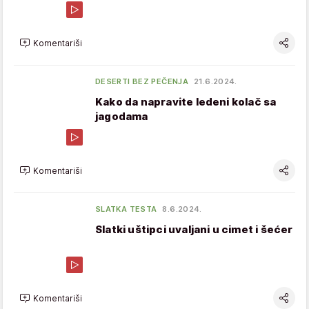
Komentariši
DESERTI BEZ PEČENJA
21.6.2024.
Kako da napravite ledeni kolač sa
jagodama
Komentariši
SLATKA TESTA
8.6.2024.
Slatki uštipci uvaljani u cimet i šećer
Komentariši