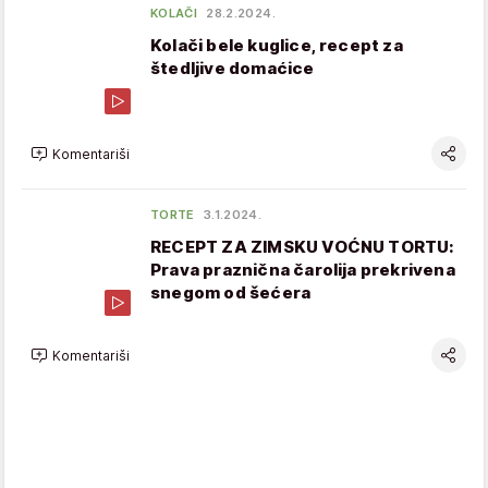
KOLAČI
28.2.2024.
Kolači bele kuglice, recept za
štedljive domaćice
Komentariši
TORTE
3.1.2024.
RECEPT ZA ZIMSKU VOĆNU TORTU:
Prava praznična čarolija prekrivena
snegom od šećera
Komentariši