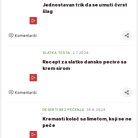
Jednostavan trik da se umuti čvrst
šlag
Komentariši
SLATKA TESTA
2.7.2024.
Recept za slatko dansko pecivo sa
krem sirom
Komentariši
DESERTI BEZ PEČENJA
25.6.2024.
Kremasti kolač sa limetom, koji se ne
peče