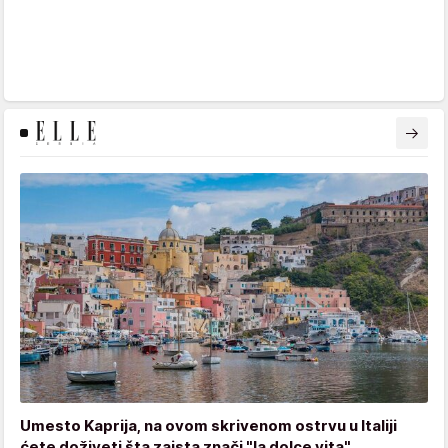
Umesto Kaprija, na ovom skrivenom ostrvu u Italiji
ćete doživeti šta zaista znači "la dolce vita"