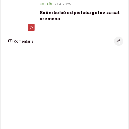
KOLAČI
21.4.2025.
Sočni kolač od pistaća gotov za sat
vremena
Komentariši