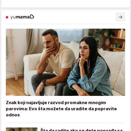
Znak koji najavljuje razvod promakne mnogim
parovima: Evo šta možete da uradite da popravite
odnos
Šta da radite ako se dete posvađa sa