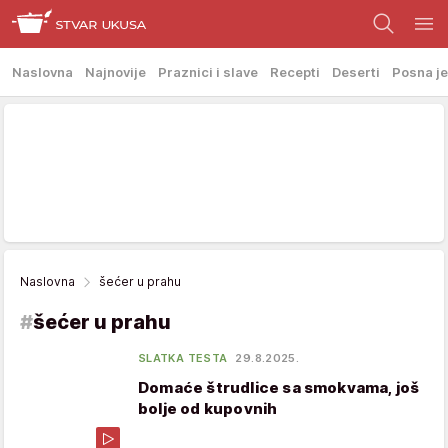
Naslovna
Najnovije
Praznici i slave
Recepti
Deserti
Posna je
Naslovna
šećer u prahu
#
šećer u prahu
SLATKA TESTA
29.8.2025.
Domaće štrudlice sa smokvama, još
bolje od kupovnih