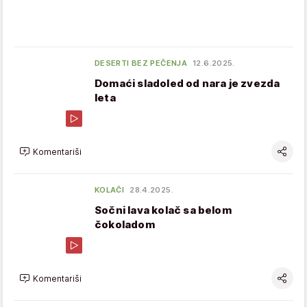
DESERTI BEZ PEČENJA
12.6.2025.
Domaći sladoled od nara je zvezda
leta
Komentariši
KOLAČI
28.4.2025.
Sočni lava kolač sa belom
čokoladom
Komentariši