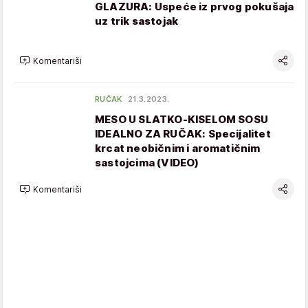
GLAZURA: Uspeće iz prvog pokušaja
uz trik sastojak
Komentariši
RUČAK
21.3.2023.
MESO U SLATKO-KISELOM SOSU
IDEALNO ZA RUČAK: Specijalitet
krcat neobičnim i aromatičnim
sastojcima (VIDEO)
Komentariši