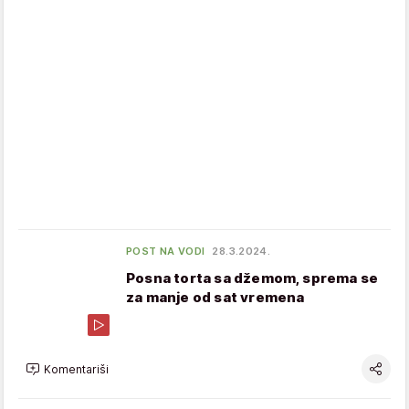
POST NA VODI
28.3.2024.
Posna torta sa džemom, sprema se
za manje od sat vremena
Komentariši