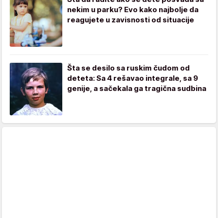
nekim u parku? Evo kako najbolje da
reagujete u zavisnosti od situacije
Šta se desilo sa ruskim čudom od
deteta: Sa 4 rešavao integrale, sa 9
genije, a sačekala ga tragična sudbina