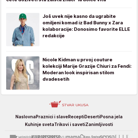
Još uvek nije kasno da ugrabite
omiljeni komad iz Bad Bunny x Zara
kolaboracije: Donosimo favorite ELLE
redakcije
Nicole Kidman u prvoj couture
kolekciji Marije Grazije Chiuri za Fendi:
Moderan look inspirisan stilom
dvadesetih
Stvar
Naslovna
Praznici i slave
Recepti
Deserti
Posna jela
ukusa
Kuhinje sveta
Trikovi i saveti
Zanimljivosti