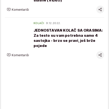
slasne (VIDEO)
Komentariši
KOLAČI
9.12.2022.
JEDNOSTAVAN KOLAČ SA ORASIMA:
Za testo su vam potrebna samo 4
sastojka - brzo se pravi, još brže
pojede
Komentariši