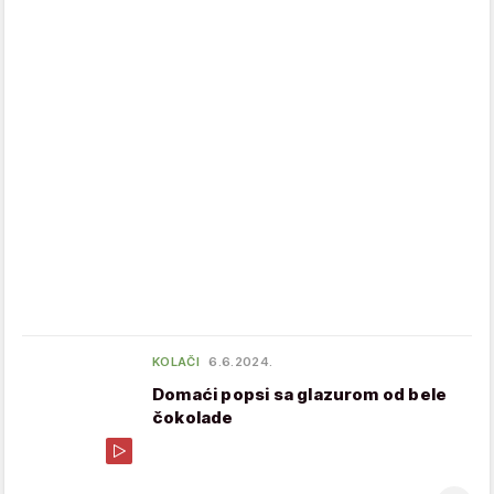
KOLAČI
6.6.2024.
Domaći popsi sa glazurom od bele
čokolade