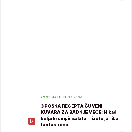
POST NA ULJU
1.1.2024.
3 POSNA RECEPTA ČUVENIH
KUVARA ZA BADNJE VEČE: Nikad
bolja krompir salata i rižoto, a riba
fantastična