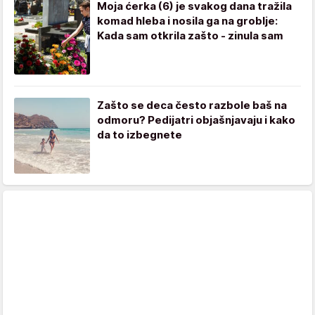
Moja ćerka (6) je svakog dana tražila
komad hleba i nosila ga na groblje:
Kada sam otkrila zašto - zinula sam
Zašto se deca često razbole baš na
odmoru? Pedijatri objašnjavaju i kako
da to izbegnete