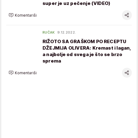
super je uz pečenje (VIDEO)
Komentariši
RUČAK
9.12.2022.
RIŽOTO SA GRAŠKOM PO RECEPTU
DŽEJMIJA OLIVERA: Kremast i lagan,
a najbolje od svega je što se brzo
sprema
Komentariši