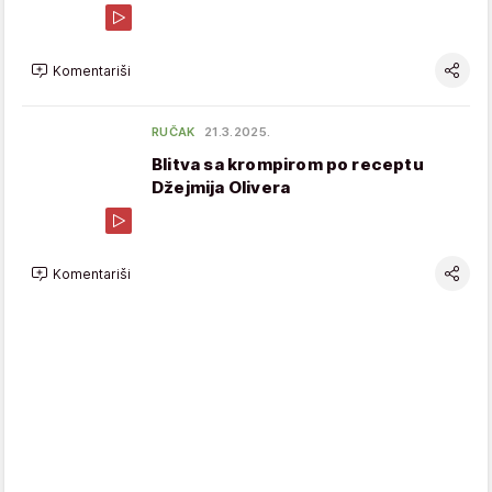
Komentariši
RUČAK
21.3.2025.
Blitva sa krompirom po receptu
Džejmija Olivera
Komentariši