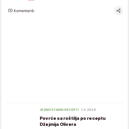
Komentariši
JEDNOSTAVNI RECEPTI
1.5.2024.
Povrće sa roštilja po receptu
Džejmija Olivera