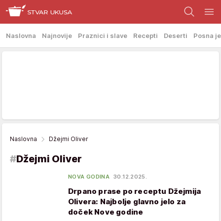
Naslovna
Najnovije
Praznici i slave
Recepti
Deserti
Posna je
Naslovna
Džejmi Oliver
#
Džejmi Oliver
NOVA GODINA
30.12.2025.
Drpano prase po receptu Džejmija
Olivera: Najbolje glavno jelo za
doček Nove godine