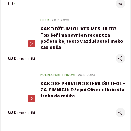
1
HLEB
26.9.2023.
KAKO DŽEJMI OLIVER MESI HLEB?
Top šef ima savršen recept za
početnike, testo vazdušasto i meko
kao duša
Komentariši
KULINARSKI TRIKOVI
26.8.2023.
KAKO SE PRAVILNO STERILIŠU TEGLE
ZA ZIMNICU: Džejmi Oliver otkrio šta
treba da radite
Komentariši