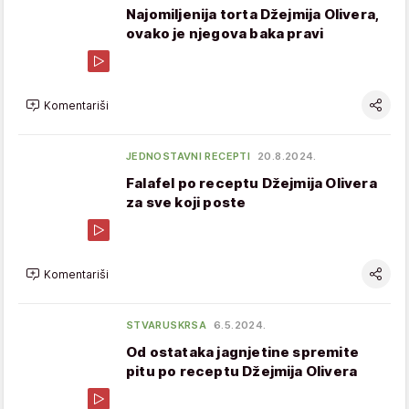
Najomiljenija torta Džejmija Olivera,
ovako je njegova baka pravi
Komentariši
JEDNOSTAVNI RECEPTI
20.8.2024.
Falafel po receptu Džejmija Olivera
za sve koji poste
Komentariši
STVARUSKRSA
6.5.2024.
Od ostataka jagnjetine spremite
pitu po receptu Džejmija Olivera