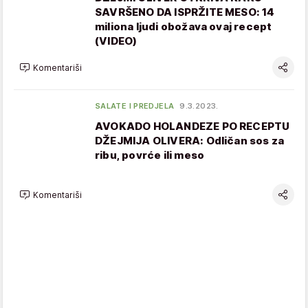
SAVRŠENO DA ISPRŽITE MESO: 14
miliona ljudi obožava ovaj recept
(VIDEO)
Komentariši
SALATE I PREDJELA
9.3.2023.
AVOKADO HOLANDEZE PO RECEPTU
DŽEJMIJA OLIVERA: Odličan sos za
ribu, povrće ili meso
Komentariši