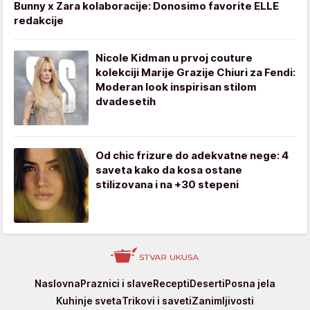
Bunny x Zara kolaboracije: Donosimo favorite ELLE
redakcije
Nicole Kidman u prvoj couture
kolekciji Marije Grazije Chiuri za Fendi:
Moderan look inspirisan stilom
dvadesetih
Od chic frizure do adekvatne nege: 4
saveta kako da kosa ostane
stilizovana i na +30 stepeni
Stvar
Naslovna
Praznici i slave
Recepti
Deserti
Posna jela
ukusa
Kuhinje sveta
Trikovi i saveti
Zanimljivosti