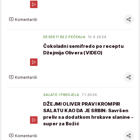
Komentariši
DESERTI BEZ PEČENJA
12.4.2024.
Čokoladni semifredo po receptu
Džejmija Olivera (VIDEO)
Komentariši
SALATE I PREDJELA
7.1.2024.
DŽEJMI OLIVER PRAVI KROMPIR
SALATU KAO DA JE SRBIN: Savršen
preliv sa dodatkom hrskave slanine -
super za Božić
Komentariši