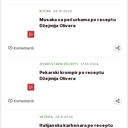
RUČAK
24.10.2024.
Musaka sa pečurkama po receptu
Džejmija Olivera
Komentariši
JEDNOSTAVNI RECEPTI
17.10.2024.
Pekarski krompir po receptu
Džejmija Olivera
Komentariši
VEČERA
26.9.2024.
Italijanska karbonara po receptu