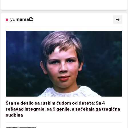
Šta se desilo sa ruskim čudom od deteta: Sa 4
rešavao integrale, sa 9 genije, a sačekala ga tragična
sudbina