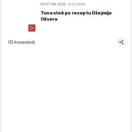
POST NA VODI
3.12.2024.
Tuna stek po receptu Džejmija
Olivera
Komentariši