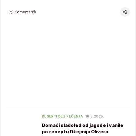
Komentariši
DESERTI BEZ PEČENJA
16.5.2025.
Domaći sladoled od jagode i vanile
po receptu Džejmija Olivera