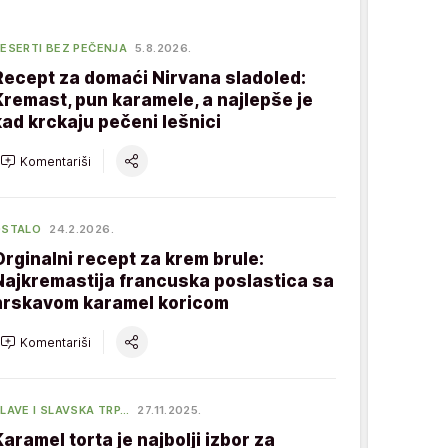
ESERTI BEZ PEČENJA
5.8.2026.
Recept za domaći Nirvana sladoled:
Kremast, pun karamele, a najlepše je
kad krckaju pečeni lešnici
Komentariši
OSTALO
24.2.2026.
Orginalni recept za krem brule:
Najkremastija francuska poslastica sa
hrskavom karamel koricom
Komentariši
LAVE I SLAVSKA TRP…
27.11.2025.
Karamel torta je najbolji izbor za