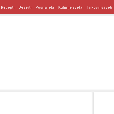
Recepti
Deserti
Posna jela
Kuhinje sveta
Trikovi i saveti