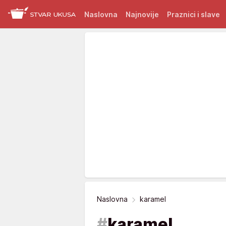
Naslovna
Najnovije
Praznici i slave
Naslovna
karamel
#
karamel