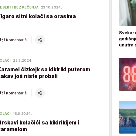
ESERTI BEZ PEČENJA
23.10.2024.
Figaro sitni kolači sa orasima
Svekar 
godišnji
Komentariši
unutra s
OLAČI
22.8.2024.
Karamel čizkejk sa kikiriki puterom
kakav još niste probali
Komentariši
OLAČI
18.8.2024.
Hrskavi kolačići sa kikirikijem i
karamelom