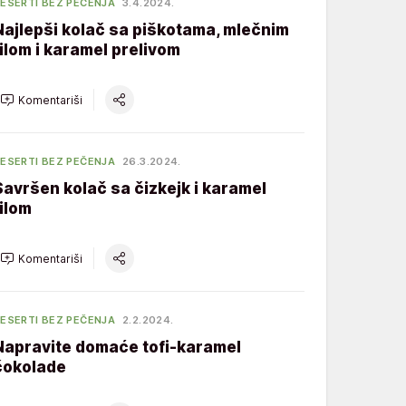
ESERTI BEZ PEČENJA
3.4.2024.
Najlepši kolač sa piškotama, mlečnim
filom i karamel prelivom
Komentariši
ESERTI BEZ PEČENJA
26.3.2024.
Savršen kolač sa čizkejk i karamel
filom
Komentariši
ESERTI BEZ PEČENJA
2.2.2024.
Napravite domaće tofi-karamel
čokolade