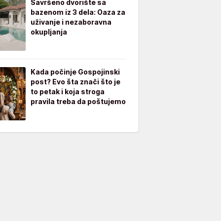
Savršeno dvorište sa
bazenom iz 3 dela: Oaza za
uživanje i nezaboravna
okupljanja
Kada počinje Gospojinski
post? Evo šta znači što je
to petak i koja stroga
pravila treba da poštujemo