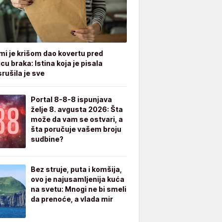
mi je krišom dao kovertu pred
cu braka: Istina koja je pisala
rušila je sve
Portal 8-8-8 ispunjava
želje 8. avgusta 2026: Šta
može da vam se ostvari, a
šta poručuje vašem broju
sudbine?
Bez struje, puta i komšija,
ovo je najusamljenija kuća
na svetu: Mnogi ne bi smeli
da prenoće, a vlada mir