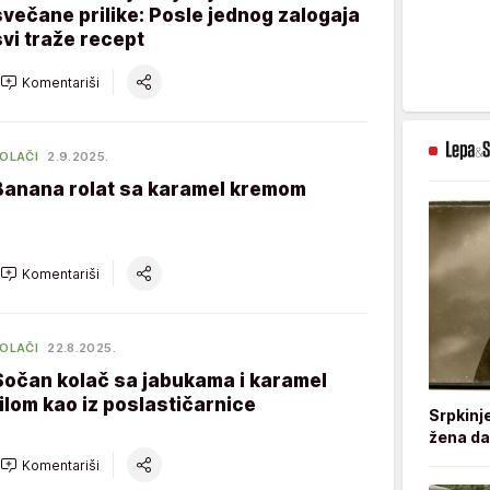
svečane prilike: Posle jednog zalogaja
svi traže recept
Komentariši
OLAČI
2.9.2025.
Banana rolat sa karamel kremom
Komentariši
OLAČI
22.8.2025.
Sočan kolač sa jabukama i karamel
filom kao iz poslastičarnice
Srpkinj
žena da
Komentariši