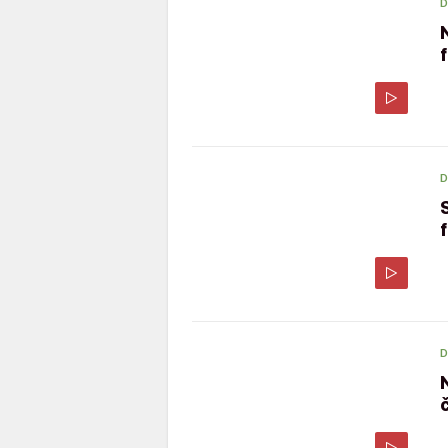
D
D
D