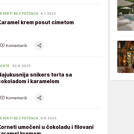
ESERTI BEZ PEČENJA
4.7.2025.
Karamel krem posut cimetom
Komentariši
TORTE
30.6.2025.
Najukusnija snikers torta sa
čokoladom i karamelom
Komentariši
ESERTI BEZ PEČENJA
9.6.2025.
Korneti umočeni u čokoladu i filovani
karamel kremom