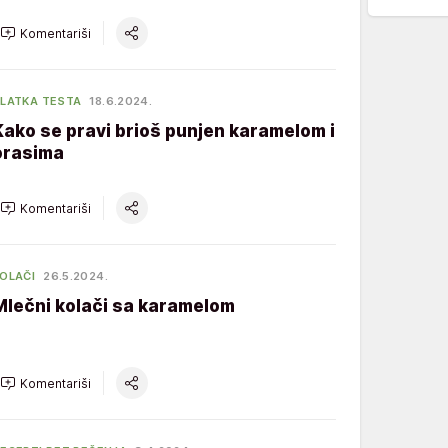
Komentariši
LATKA TESTA
18.6.2024.
Kako se pravi brioš punjen karamelom i
orasima
Komentariši
OLAČI
26.5.2024.
Mlečni kolači sa karamelom
Komentariši