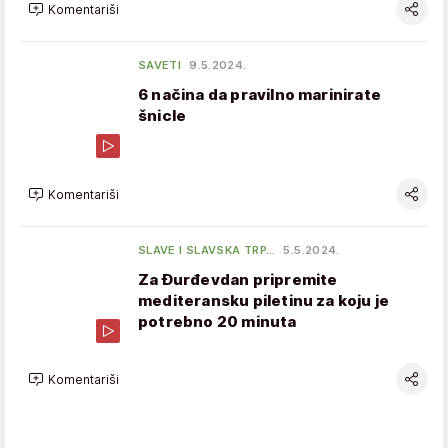
Komentariši
SAVETI
9.5.2024.
6 načina da pravilno marinirate
šnicle
Komentariši
SLAVE I SLAVSKA TRP…
5.5.2024.
Za Đurđevdan pripremite
mediteransku piletinu za koju je
potrebno 20 minuta
Komentariši