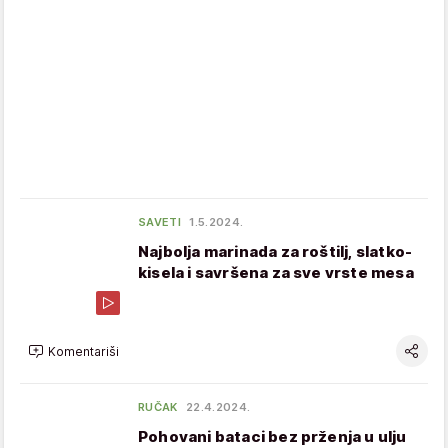
SAVETI
1.5.2024.
Najbolja marinada za roštilj, slatko-
kisela i savršena za sve vrste mesa
Komentariši
RUČAK
22.4.2024.
Pohovani bataci bez prženja u ulju