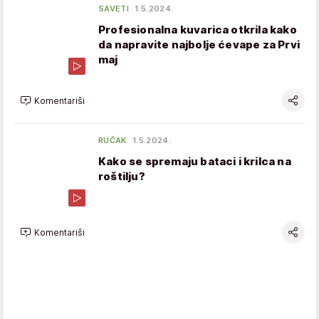
SAVETI
1.5.2024.
Profesionalna kuvarica otkrila kako
da napravite najbolje ćevape za Prvi
maj
Komentariši
RUČAK
1.5.2024.
Kako se spremaju bataci i krilca na
roštilju?
Komentariši