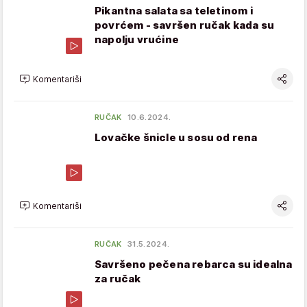
Pikantna salata sa teletinom i
povrćem - savršen ručak kada su
napolju vrućine
Komentariši
RUČAK
10.6.2024.
Lovačke šnicle u sosu od rena
Komentariši
RUČAK
31.5.2024.
Savršeno pečena rebarca su idealna
za ručak