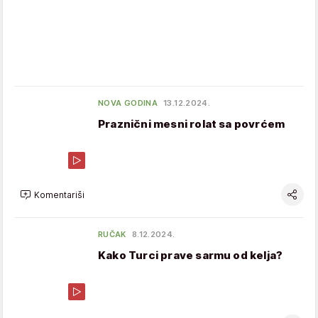
NOVA GODINA
13.12.2024.
Praznični mesni rolat sa povrćem
Komentariši
RUČAK
8.12.2024.
Kako Turci prave sarmu od kelja?