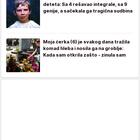
deteta: Sa 4 rešavao integrale, sa 9
genije, a sačekala ga tragična sudbina
Moja ćerka (6) je svakog dana tražila
komad hleba i nosila ga na groblje:
Kada sam otkrila zašto - zinula sam