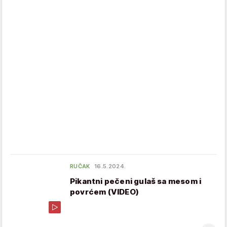
RUČAK
16.5.2024.
Pikantni pečeni gulaš sa mesom i
povrćem (VIDEO)