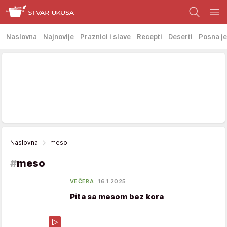
Naslovna
Najnovije
Praznici i slave
Recepti
Deserti
Posna je
Naslovna
meso
#
meso
VEČERA
16.1.2025.
Pita sa mesom bez kora