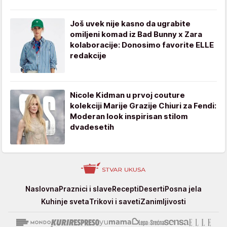
Još uvek nije kasno da ugrabite
omiljeni komad iz Bad Bunny x Zara
kolaboracije: Donosimo favorite ELLE
redakcije
Nicole Kidman u prvoj couture
kolekciji Marije Grazije Chiuri za Fendi:
Moderan look inspirisan stilom
dvadesetih
Stvar
Naslovna
Praznici i slave
Recepti
Deserti
Posna jela
ukusa
Kuhinje sveta
Trikovi i saveti
Zanimljivosti