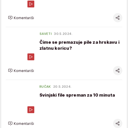
Komentariši
SAVETI
30.5.2024.
Čime se premazuje pile za hrskavu i
zlatnu koricu?
Komentariši
RUČAK
20.5.2024.
Svinjski file spreman za 10 minuta
Komentariši