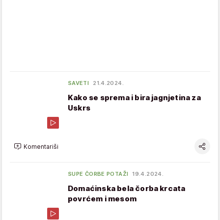
SAVETI
21.4.2024.
Kako se sprema i bira jagnjetina za
Uskrs
Komentariši
SUPE ČORBE POTAŽI
19.4.2024.
Domaćinska bela čorba krcata
povrćem i mesom