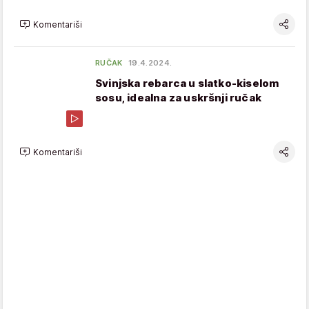
Komentariši
RUČAK
19.4.2024.
Svinjska rebarca u slatko-kiselom
sosu, idealna za uskršnji ručak
Komentariši