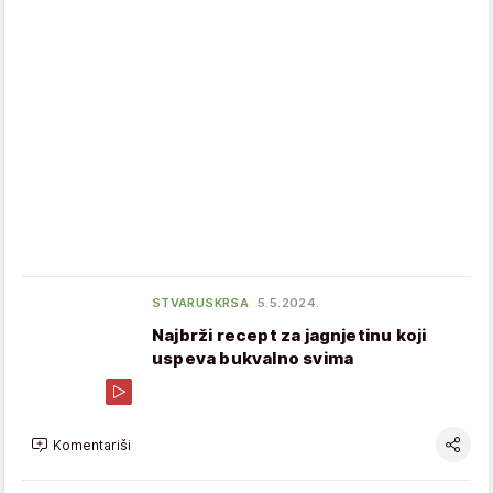
STVARUSKRSA
5.5.2024.
Najbrži recept za jagnjetinu koji
uspeva bukvalno svima
Komentariši