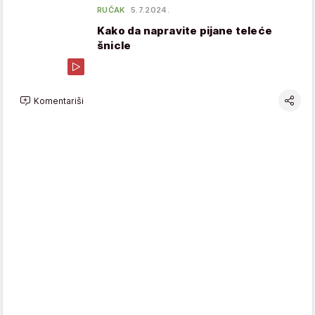
RUČAK
5.7.2024.
Kako da napravite pijane teleće
šnicle
Komentariši