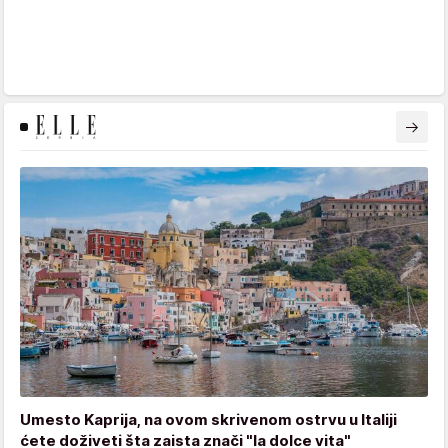
Umesto Kaprija, na ovom skrivenom ostrvu u Italiji
ćete doživeti šta zaista znači "la dolce vita"